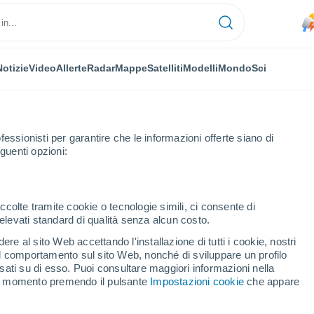
Notizie
Video
Allerte
Radar
Mappe
Satelliti
Modelli
Mondo
Sci
fessionisti per garantire che le informazioni offerte siano di
guenti opzioni:
ccolte tramite cookie o tecnologie simili, ci consente di
n elevati standard di qualità senza alcun costo.
eto
re al sito Web accettando l'installazione di tutti i cookie, nostri
 il comportamento sul sito Web, nonché di sviluppare un profilo
...
asati su di esso. Puoi consultare maggiori informazioni nella
si momento premendo il pulsante
Impostazioni cookie
che appare
Per ora
Rischio di temporali nelle
prossime ore