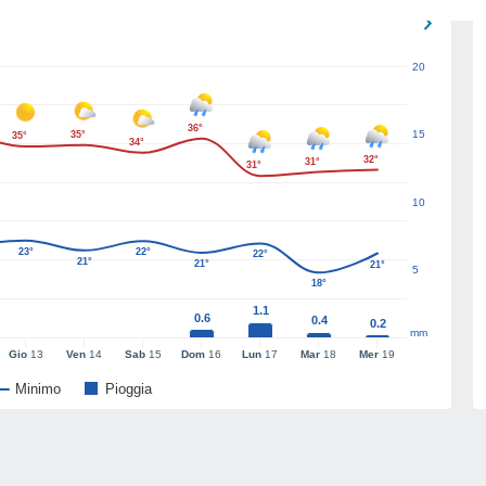
20
36°
15
35°
35°
34°
32°
31°
31°
10
23°
22°
22°
21°
21°
21°
5
18°
1.1
0.6
0.4
0.2
mm
Gio
13
Ven
14
Sab
15
Dom
16
Lun
17
Mar
18
Mer
19
Minimo
Pioggia