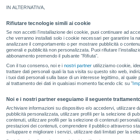
32°
IN ALTERNATIVA,
Rifiutare tecnologie simili ai cookie
40%
Se non accetti l'installazione dei cookie, puoi continuare ad acc
Temp. percepita 32°
0.2 mm
che verranno installati solo i cookie necessari per garantire la n
analizzare il comportamento o per mostrare pubblicità o contenut
generali e pubblicità non personalizzata. Puoi rifiutare l'install
abbonamento premendo il pulsante "Rifiuta".
Ultim'ora.
Luca Lombroso non vede la fine del caldo:
Con il tuo consenso, noi e i
nostri partner
utilizziamo cookie, iden
"Ferragosto 2026 potrebbe entrare nella storia
trattare dati personali quali la tua visita su questo sito web, indiri
Ecco perché."
i tuoi dati personali sulla base di un interesse legittimo, al quale
Il Meteo 1 - 7
Radar di pioggia
Attualità
Mappa di 
al trattamento dei dati in qualsiasi momento facendo clic su "
Imp
Noi e i nostri partner eseguiamo il seguente trattamento
Domani
Domenica
Oggi
Archiviare informazioni su dispositivo e/o accedervi, utilizzare dati
pubblicità personalizzata, utilizzare profili per la selezione di pu
8 Ago
9 Ago
7 Ago
contenuti, utilizzare profili per la selezione di contenuti personal
prestazioni dei contenuti, comprendere il pubblico attraverso stat
sviluppare e migliorare i servizi, utilizzare dati limitati per la sel
80%
90%