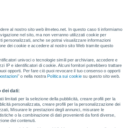
Allerta gialla
Allerta moderata per temporale a
Rovereto oggi
edere al nostro sito web ilmeteo.net. In questo caso ti informiamo
avigazione nel sito, ma non verranno utilizzati cookie per
i personalizzati, anche se potrai visualizzare informazioni
azione dei cookie e accedere al nostro sito Web tramite questo
tificatori univoci o tecnologie simili per archiviare, accedere e
.
zzi IP e identificatori di cookie. Alcuni fornitori potrebbero trattare
 puoi opporti. Per fare ciò puoi revocare il tuo consenso o opporti
pioggia
Satelliti
Modelli
ostazioni
" o nella nostra
Politica sui cookie
su questo sito web.
 dei dati:
Lunedì
Martedì
Mercoledì
Giovedi
 limitati per la selezione della pubblicità, creare profili per la
bblicità personalizzata, creare profili per la personalizzazione dei
10 Ago
11 Ago
12 Ago
13 Ago
izzati, Misurare le prestazioni degli annunci, misurare le
istiche o la combinazione di dati provenienti da fonti diverse,
ezione dei contenuti.
90%
60%
70%