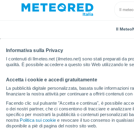
Il Meteo
Informativa sulla Privacy
I contenuti di Ilmeteo.net (ilmeteo.net) sono stati preparati da pro
qualità. È possibile accedere a questo sito Web utilizzando le se
Accetta i cookie e accedi gratuitamente
Home
Provincia autonoma di Trento
Rovereto
La pubblicità digitale personalizzata, basata sulle informazioni ra
finanziare la nostra attività per continuare a offrirti contenuti co
Previsioni Meteo Rover
Facendo clic sul pulsante "Accetta e continua", è possibile accede
o dei nostri partner, che ci consentono di tracciare e analizzare
14:50
Venerdì
specifico per mostrarti la pubblicità o contenuti personalizzati b
nostra
Politica sui cookie
e revocare il tuo consenso in qualsia
disponibile a piè di pagina del nostro sito web.
Temporale