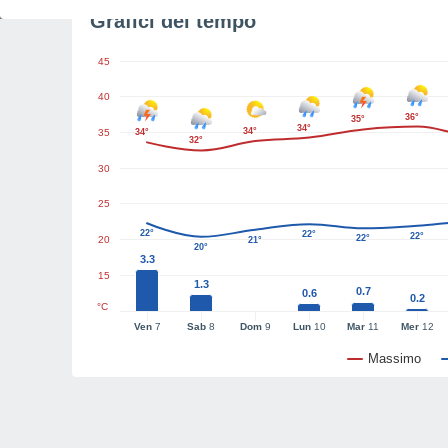
Grafici del tempo
45
40
36°
35°
34°
34°
35
34°
32°
30
25
22°
22°
22°
22°
20
21°
20°
3.3
15
1.3
0.7
0.6
0.2
°C
Ven
7
Sab
8
Dom
9
Lun
10
Mar
11
Mer
12
Massimo