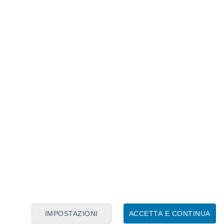
Calendario Lunare
Lun
Mar
Mer
Gio
Ven
Sab
Dom
7
8
9
10
11
12
13
14
15
16
17
18
19
20
IMPOSTAZIONI
ACCETTA E CONTINUA