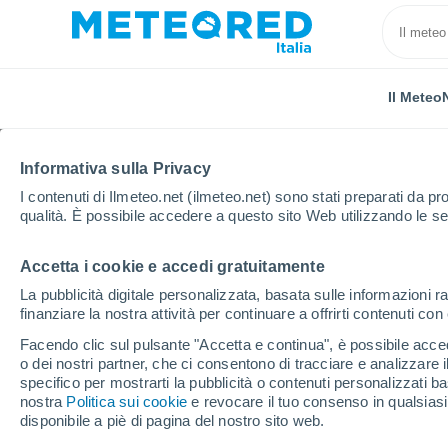
Il Meteo
Informativa sulla Privacy
I contenuti di Ilmeteo.net (ilmeteo.net) sono stati preparati da pro
qualità. È possibile accedere a questo sito Web utilizzando le se
Accetta i cookie e accedi gratuitamente
Home
Provincia di Campobasso
Campobasso
La pubblicità digitale personalizzata, basata sulle informazioni ra
finanziare la nostra attività per continuare a offrirti contenuti co
Previsioni Meteo Cam
Facendo clic sul pulsante "Accetta e continua", è possibile accede
o dei nostri partner, che ci consentono di tracciare e analizzare
07:47
Sabato
specifico per mostrarti la pubblicità o contenuti personalizzati b
nostra
Politica sui cookie
e revocare il tuo consenso in qualsia
disponibile a piè di pagina del nostro sito web.
Sereno