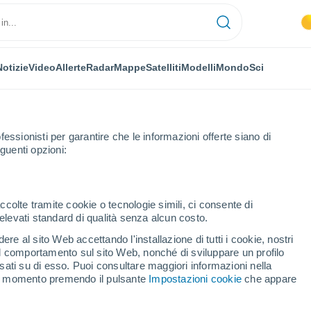
Notizie
Video
Allerte
Radar
Mappe
Satelliti
Modelli
Mondo
Sci
fessionisti per garantire che le informazioni offerte siano di
guenti opzioni:
ccolte tramite cookie o tecnologie simili, ci consente di
n elevati standard di qualità senza alcun costo.
pobasso
re al sito Web accettando l'installazione di tutti i cookie, nostri
 il comportamento sul sito Web, nonché di sviluppare un profilo
...
asati su di esso. Puoi consultare maggiori informazioni nella
si momento premendo il pulsante
Impostazioni cookie
che appare
Per ora
Intervalli nuvolosi nelle prossime
ore