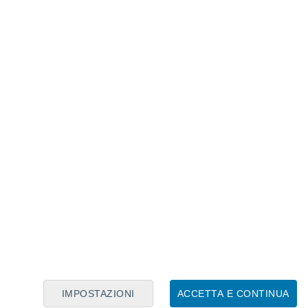
Calendario Lunare
Lun
Mar
Mer
Gio
Ven
Sab
Dom
8
9
10
11
12
13
14
15
16
17
18
19
20
21
IMPOSTAZIONI
ACCETTA E CONTINUA