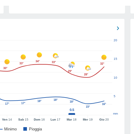
20
15
34°
33°
33°
32°
30°
29°
28°
10
5
18°
18°
18°
17°
17°
16°
15°
0.5
mm
Ven
14
Sab
15
Dom
16
Lun
17
Mar
18
Mer
19
Gio
20
Minimo
Pioggia