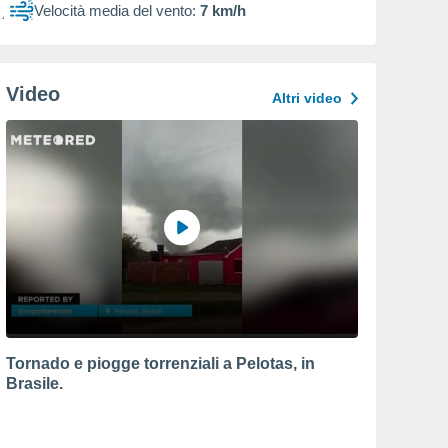
Velocità media del vento:
7 km/h
Video
Altri video
Tornado e piogge torrenziali a Pelotas, in
Brasile.