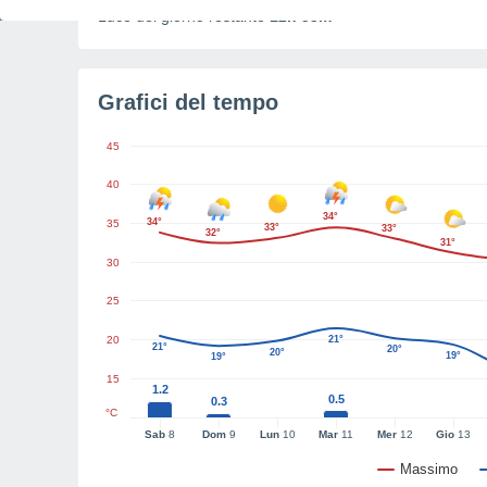
Luce del giorno restante
12h 53m
Grafici del tempo
45
40
34°
34°
35
33°
33°
32°
31°
30
25
20
21°
21°
20°
20°
19°
19°
15
1.2
0.5
0.3
°C
Sab
8
Dom
9
Lun
10
Mar
11
Mer
12
Gio
13
Massimo