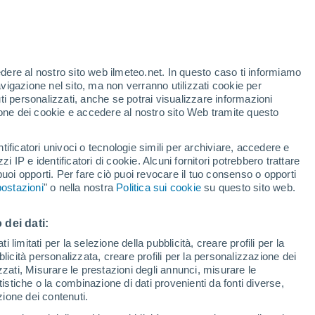
Allerta gialla
Allerta moderata per temporale a
Campobasso oggi
edere al nostro sito web ilmeteo.net. In questo caso ti informiamo
avigazione nel sito, ma non verranno utilizzati cookie per
i personalizzati, anche se potrai visualizzare informazioni
azione dei cookie e accedere al nostro sito Web tramite questo
tificatori univoci o tecnologie simili per archiviare, accedere e
.
zzi IP e identificatori di cookie. Alcuni fornitori potrebbero trattare
 puoi opporti. Per fare ciò puoi revocare il tuo consenso o opporti
adar di pioggia
Satelliti
Modelli
ostazioni
" o nella nostra
Politica sui cookie
su questo sito web.
 dei dati:
Martedì
Mercoledì
Giovedi
Venerdì
 limitati per la selezione della pubblicità, creare profili per la
bblicità personalizzata, creare profili per la personalizzazione dei
11 Ago
12 Ago
13 Ago
14 Ago
izzati, Misurare le prestazioni degli annunci, misurare le
istiche o la combinazione di dati provenienti da fonti diverse,
ezione dei contenuti.
60%