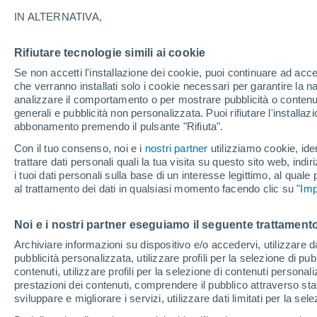
25°
IN ALTERNATIVA,
Rifiutare tecnologie simili ai cookie
Ovest
Se non accetti l'installazione dei cookie, puoi continuare ad acc
Temp. percepita 26°
2
-
9 km/h
che verranno installati solo i cookie necessari per garantire la n
analizzare il comportamento o per mostrare pubblicità o contenut
generali e pubblicità non personalizzata. Puoi rifiutare l'install
abbonamento premendo il pulsante "Rifiuta".
Ultim'ora.
Luca Lombroso non vede la fine del caldo:
Con il tuo consenso, noi e i
nostri partner
utilizziamo cookie, iden
"Ferragosto 2026 potrebbe entrare nella storia
trattare dati personali quali la tua visita su questo sito web, indiri
Ecco perché."
i tuoi dati personali sulla base di un interesse legittimo, al quale
Il Meteo 1 - 7
Attualità
Mappa della Temperatura
R
al trattamento dei dati in qualsiasi momento facendo clic su "
Imp
Noi e i nostri partner eseguiamo il seguente trattamento
Domani
Lunedì
Oggi
Archiviare informazioni su dispositivo e/o accedervi, utilizzare dati
pubblicità personalizzata, utilizzare profili per la selezione di pu
9 Ago
10 Ago
8 Ago
contenuti, utilizzare profili per la selezione di contenuti personal
prestazioni dei contenuti, comprendere il pubblico attraverso stat
sviluppare e migliorare i servizi, utilizzare dati limitati per la sel
60%
80%