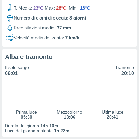
 profili
T. Media:
23°C
Max:
28°C
Min:
18°C
lezione
cità
Numero di giorni di pioggia:
8
giorni
izzata,
fili per
Precipitazioni medie:
37 mm
Velocità media del vento:
7 km/h
izzazione
nuti,
 profili
Alba e tramonto
lezione
uti
Il sole sorge
Tramonto
zzati,
06:01
20:10
 le
ni degli
 misurare
zioni dei
,
ere il
Prima luce
Mezzogiorno
Ultima luce
so
05:30
13:06
20:41
he o la
Durata del giorno
14h 10m
ione di
Luce del giorno restante
1h 23m
enienti
diverse,