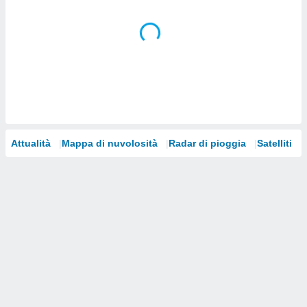
i nostri
artner
Attualità
Mappa di nuvolosità
Radar di pioggia
Satelliti