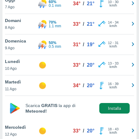
60%
a", è
10
-
30
34°
/
21°
0.1 mm
km/h
7 Ago
al sito
ettando
Domani
70%
14
-
34
33°
/
21°
zione di
1.1 mm
km/h
8 Ago
okie,
dei nostri
Domenica
50%
12
-
31
che ci
31°
/
19°
0.5 mm
km/h
9 Ago
no di
 e
e il
Lunedì
13
-
33
33°
/
20°
amento
km/h
10 Ago
 Web,
i
Martedì
16
-
39
re un
34°
/
20°
km/h
11 Ago
pecifico
arti la
à o
Scarica
GRATIS
la app di
i
Installa
Meteored!
zzati
 di esso.
sultare
Mercoledì
18
-
43
33°
/
20°
km/h
12 Ago
oni nella