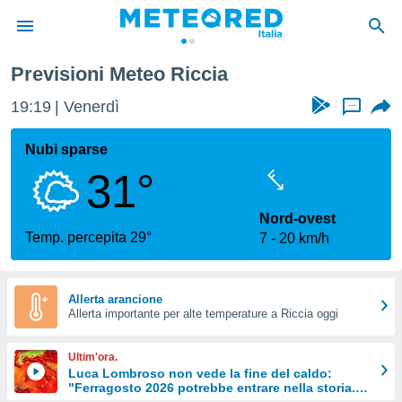
Previsioni Meteo Riccia
tiva
rivacy
19:19
Venerdì
...
ti di
net
Nubi sparse
net)
31°
i
 da
nisti per
Nord-ovest
 che le
Temp. percepita 29°
7
20 km/h
ioni
iano di
È
Allerta arancione
 a
Allerta importante per alte temperature a Riccia oggi
ito Web
do le
Ultim'ora.
opzioni:
Luca Lombroso non vede la fine del caldo:
"Ferragosto 2026 potrebbe entrare nella storia.
 i