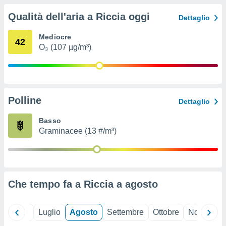
ioni
" o
Qualità dell'aria a Riccia oggi
tra
Dettaglio
sui cookie
o sito
Mediocre
42
O₃ (107 µg/m³)
nostri
mo il
te
Polline
Dettaglio
ento dei
Basso
re
Graminacee (13 #/m³)
ioni su
vo e/o
i,
 dati
er la
Che tempo fa a Riccia a
agosto
 della
à, creare
r la
à
Giugno
Luglio
Agosto
Settembre
Ottobre
Novembre
izzata,