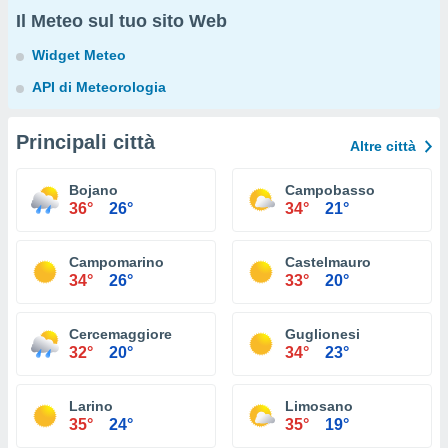
Il Meteo sul tuo sito Web
Widget Meteo
API di Meteorologia
Principali città
Altre città
Bojano
Campobasso
36°
26°
34°
21°
Campomarino
Castelmauro
34°
26°
33°
20°
Cercemaggiore
Guglionesi
32°
20°
34°
23°
Larino
Limosano
35°
24°
35°
19°