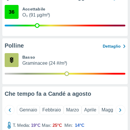
ioni
e
Accettabile
36
à non
O₃ (91 µg/m³)
izzata.
utare
zione dei
 al
Polline
ito Web
Dettaglio
questo
ento
Basso
 il
Graminacee (24 #/m³)
o
, noi e i
rtner
Che tempo fa a Candé a
agosto
mo
tori
Gennaio
Febbraio
Marzo
Aprile
Maggio
Giu
o
e simili
T. Media:
19°C
Max:
25°C
Min:
14°C
viare,