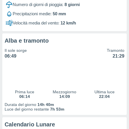
 e
Numero di giorni di pioggia:
8
giorni
ati
 quali la
Precipitazioni medie:
50 mm
a su
Velocità media del vento:
12 km/h
ito web,
IP e
tori di
Alcuni
Alba e tramonto
ro
Il sole sorge
Tramonto
 tuoi dati
06:49
21:29
 sulla
un
e
, al quale
rti. Per
puoi
Prima luce
Mezzogiorno
Ultima luce
il tuo
06:14
14:09
22:04
o o
Durata del giorno
14h 40m
l
Luce del giorno restante
7h 53m
nto dei
ualsiasi
 facendo
Calendario Lunare