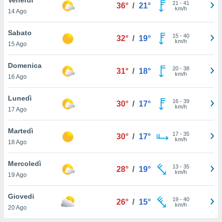
a", è
21
-
41
36°
/
21°
km/h
14 Ago
al sito
ettando
Sabato
15
-
40
32°
/
19°
zione di
km/h
15 Ago
okie,
dei nostri
Domenica
20
-
38
che ci
31°
/
18°
km/h
16 Ago
no di
 e
e il
Lunedì
16
-
39
30°
/
17°
amento
km/h
17 Ago
 Web,
i
Martedì
17
-
35
re un
30°
/
17°
km/h
18 Ago
pecifico
arti la
Mercoledì
à o
13
-
35
28°
/
19°
km/h
i
19 Ago
zzati
 di esso.
Giovedi
19
-
40
sultare
26°
/
15°
km/h
20 Ago
oni nella