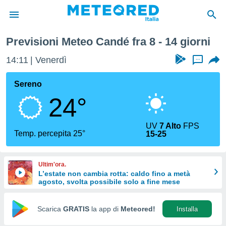
Prossima Settimana
Previsioni Meteo Candé fra 8 - 14 giorni
tiva
rivacy
14:11
Venerdì
...
ti di
net
Sereno
net)
24°
i
 da
nisti per
UV
7 Alto
FPS
 che le
Temp. percepita 25°
15-25
ioni
iano di
È
Ultim'ora.
L’estate non cambia rotta: caldo fino a metà
 a
agosto, svolta possibile solo a fine mese
ito Web
do le
opzioni:
Scarica
GRATIS
la app di
Meteored!
Installa
 i