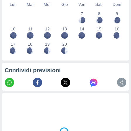
Lun
Mar
Mer
Gio
Ven
Sab
Dom
re e
e i
7
8
9
tilizzare
ati per la
e dei
10
11
12
13
14
15
16
.
17
18
19
20
izzazione
azione
o la
Condividi previsioni
e del
vo,
à e
i
zzati,
one delle
ni dei
 e degli
 ricerche
ico,
di