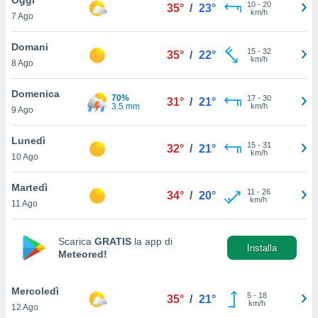
a", è
10
-
20
35°
/
23°
km/h
7 Ago
al sito
ettando
Domani
15
-
32
35°
/
22°
zione di
km/h
8 Ago
okie,
dei nostri
Domenica
70%
17
-
30
che ci
31°
/
21°
3.5 mm
km/h
9 Ago
no di
 e
e il
Lunedì
15
-
31
32°
/
21°
amento
km/h
10 Ago
 Web,
i
Martedì
11
-
26
re un
34°
/
20°
km/h
11 Ago
pecifico
arti la
à o
Scarica
GRATIS
la app di
i
Installa
Meteored!
zzati
 di esso.
sultare
Mercoledì
5
-
18
35°
/
21°
km/h
12 Ago
oni nella