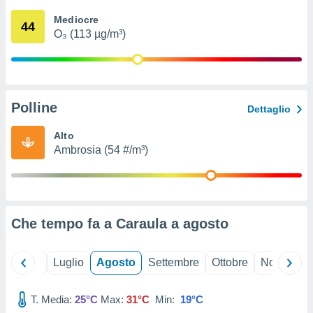
ioni
" o
Mediocre
tra
44
O₃ (113 µg/m³)
sui cookie
o sito
nostri
Polline
Dettaglio
mo il
te
Alto
ento dei
Ambrosia (54 #/m³)
re
ioni su
vo e/o
i,
Che tempo fa a Caraula a
agosto
 dati
er la
 della
Giugno
Luglio
Agosto
Settembre
Ottobre
Novembre
à, creare
r la
à
T. Media:
25°C
Max:
31°C
Min:
19°C
izzata,