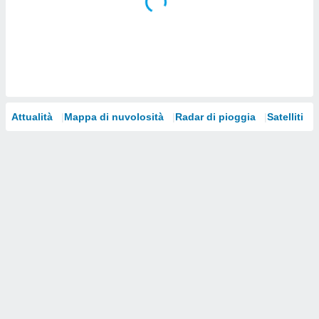
i nostri
artner
Attualità
Mappa di nuvolosità
Radar di pioggia
Satelliti