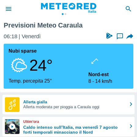
Previsioni Meteo Caraula
tiva
rivacy
06:18
Venerdì
...
ti di
net
Nubi sparse
net)
24°
i
 da
nisti per
Nord-est
 che le
Temp. percepita 25°
8
14 km/h
ioni
iano di
È
Allerta gialla
 a
Allerta moderata per pioggia a Caraula oggi
ito Web
do le
Ultim’ora
opzioni:
Caldo intenso sull’Italia, ma venerdì 7 agosto
forti temporali minacciano il Nord
 i