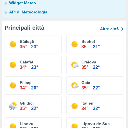
Widget Meteo
API di Meteorologia
Principali città
Altre città
Băileşti
Bechet
35°
23°
35°
21°
Calafat
Craiova
34°
23°
35°
22°
Filiaşi
Gaia
34°
20°
35°
22°
Ghidici
Italieni
35°
22°
34°
22°
Lipovu
Lipovu de Sus