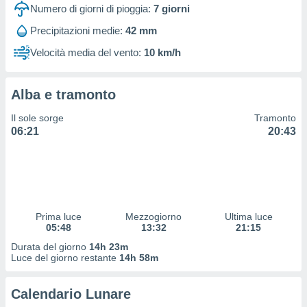
 profili
Numero di giorni di pioggia:
7
giorni
lezione
Precipitazioni medie:
42 mm
cità
izzata,
Velocità media del vento:
10 km/h
fili per
izzazione
Alba e tramonto
nuti,
 profili
Il sole sorge
Tramonto
lezione
06:21
20:43
uti
zzati,
 le
ni degli
 misurare
zioni dei
,
Prima luce
Mezzogiorno
Ultima luce
05:48
13:32
21:15
ere il
Durata del giorno
14h 23m
so
Luce del giorno restante
14h 58m
he o la
ione di
Calendario Lunare
enienti
diverse,