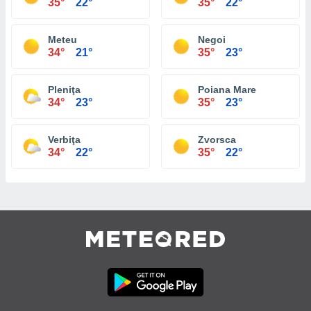
35°
22°
35°
22°
Meteu
Negoi
34°
21°
35°
23°
Pleniţa
Poiana Mare
34°
23°
35°
23°
Verbiţa
Zvorsca
34°
22°
35°
22°