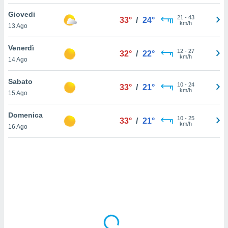
Giovedi
sui cookie
21
-
43
33°
/
24°
km/h
13 Ago
e il tuo
 in
Venerdì
12
-
27
32°
/
22°
o
km/h
14 Ago
 il
Sabato
azioni
10
-
24
33°
/
21°
km/h
15 Ago
kie
re
le a piè
Domenica
10
-
25
33°
/
21°
 del
km/h
16 Ago
to web.
ATIVA,
e
gie
i cookie
ccetti
zione dei