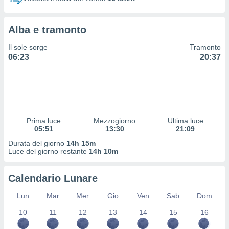
 profili
lezione
cità
Alba e tramonto
izzata,
fili per
Il sole sorge
Tramonto
06:23
20:37
izzazione
nuti,
 profili
lezione
uti
zzati,
Prima luce
Mezzogiorno
Ultima luce
 le
05:51
13:30
21:09
ni degli
 misurare
Durata del giorno
14h 15m
zioni dei
Luce del giorno restante
14h 10m
,
ere il
Calendario Lunare
so
Lun
Mar
Mer
Gio
Ven
Sab
Dom
he o la
ione di
10
11
12
13
14
15
16
enienti
diverse,