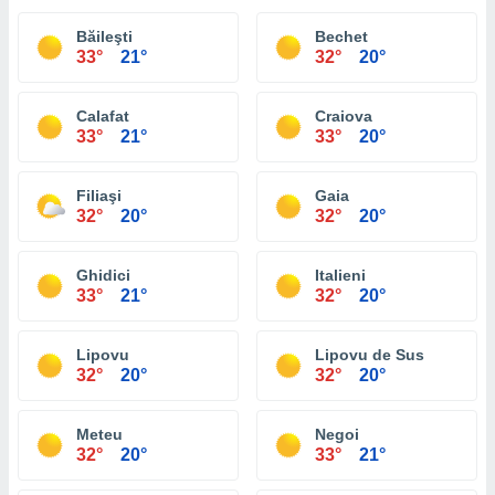
Băileşti
Bechet
33°
21°
32°
20°
Calafat
Craiova
33°
21°
33°
20°
Filiaşi
Gaia
32°
20°
32°
20°
Ghidici
Italieni
33°
21°
32°
20°
Lipovu
Lipovu de Sus
32°
20°
32°
20°
Meteu
Negoi
32°
20°
33°
21°