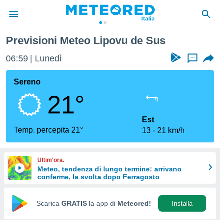
Previsioni Meteo Lipovu de Sus
tiva
rivacy
06:59
Lunedì
...
ti di
net
Sereno
net)
21°
i
 da
nisti per
Est
 che le
Temp. percepita 21°
13
21 km/h
ioni
iano di
È
Ultim'ora.
Meteo, tendenza di lungo termine: arrivano
 a
conferme, la svolta dopo Ferragosto
ito Web
do le
opzioni:
Scarica
GRATIS
la app di
Meteored!
Installa
 i