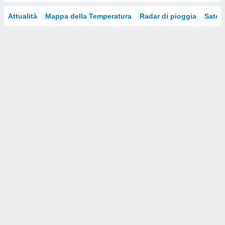
i nostri
Attualità
Mappa della Temperatura
Radar di pioggia
Satelli
artner