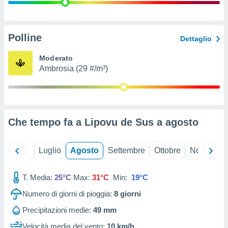
ioni
" o
tra
sui cookie
o sito
Polline
Dettaglio
Moderato
nostri
Ambrosia (29 #/m³)
mo il
te
ento dei
Che tempo fa a Lipovu de Sus a
agosto
re
ioni su
vo e/o
Giugno
Luglio
Agosto
Settembre
Ottobre
Novembre
i,
 dati
er la
T. Media:
25°C
Max:
31°C
Min:
19°C
 della
Numero di giorni di pioggia:
8
giorni
à, creare
r la
Precipitazioni medie:
49 mm
à
izzata,
Velocità media del vento:
10 km/h