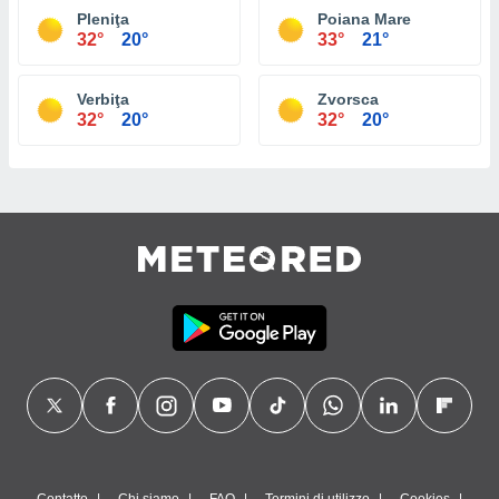
Pleniţa
Poiana Mare
32°
20°
33°
21°
Verbiţa
Zvorsca
32°
20°
32°
20°