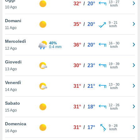
a", è
13
-
27
32°
/
20°
km/h
10 Ago
al sito
ettando
Domani
9
-
21
35°
/
20°
zione di
km/h
11 Ago
okie,
dei nostri
Mercoledì
40%
16
-
30
che ci
36°
/
20°
0.4 mm
km/h
12 Ago
no di
 e
e il
Giovedi
19
-
39
30°
/
23°
amento
km/h
13 Ago
 Web,
i
Venerdì
13
-
30
re un
31°
/
21°
km/h
14 Ago
pecifico
arti la
Sabato
à o
12
-
26
31°
/
18°
km/h
i
15 Ago
zzati
 di esso.
Domenica
9
-
28
sultare
31°
/
17°
km/h
16 Ago
oni nella