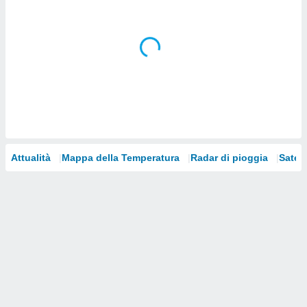
i nostri
artner
Attualità
Mappa della Temperatura
Radar di pioggia
Satelli