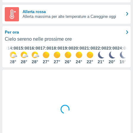
e
Allerta rossa
amente
Allerta massima per alte temperature a Careggine oggi
cità
Per ora
izzata,
ACCETTA
Cielo sereno nelle prossime ore
ulle
E
ioni
3:00
14:00
15:00
16:00
17:00
18:00
19:00
20:00
21:00
22:00
23:00
24:00
CONTINUA
tramite
28°
28°
28°
28°
27°
27°
26°
24°
22°
21°
20°
19°
e simili,
IMPOSTAZIONI
nte di
e la
tività per
re a
ontenuti
ti
 di
senza
sto.
clic sul
 "Accetta