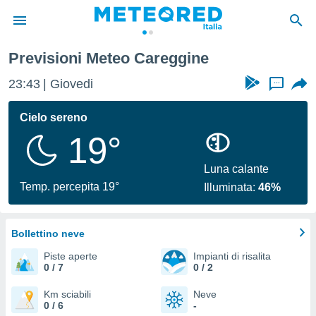
Previsioni Meteo Careggine
tiva
rivacy
23:43
Giovedi
...
ti di
net
Cielo sereno
net)
19°
i
 da
nisti per
Luna calante
 che le
Temp. percepita 19°
Illuminata:
46%
ioni
iano di
È
Bollettino neve
 a
Piste aperte
Impianti di risalita
ito Web
0 / 7
0 / 2
do le
opzioni:
Km sciabili
Neve
0 / 6
-
 i