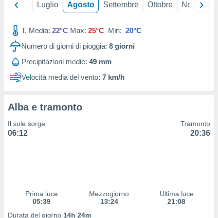
Giugno
Luglio
Agosto
Settembre
Ottobre
Novembre
 profili
lezione
cità
T. Media:
22°C
Max:
25°C
Min:
20°C
izzata,
fili per
Numero di giorni di pioggia:
8
giorni
izzazione
Precipitazioni medie:
49 mm
nuti,
Velocità media del vento:
7 km/h
 profili
lezione
uti
Alba e tramonto
zzati,
 le
Il sole sorge
Tramonto
ni degli
06:12
20:36
 misurare
zioni dei
,
ere il
so
he o la
Prima luce
Mezzogiorno
Ultima luce
ione di
05:39
13:24
21:08
enienti
Durata del giorno
14h 24m
diverse,