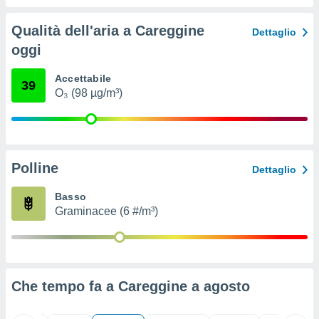
ioni
" o
tra
Qualità dell'aria a Careggine
Dettaglio
sui cookie
oggi
o sito
Accettabile
39
nostri
O₃ (98 µg/m³)
mo il
te
ento dei
Polline
Dettaglio
re
ioni su
Basso
vo e/o
Graminacee (6 #/m³)
i,
 dati
er la
 della
à, creare
Che tempo fa a Careggine a
agosto
r la
à
izzata,