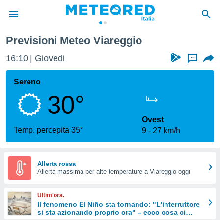
Previsioni Meteo Viareggio
tiva
rivacy
16:10
Giovedi
...
ti di
net
Sereno
net)
30°
i
 da
nisti per
Ovest
 che le
Temp. percepita 35°
9
27 km/h
ioni
iano di
È
Allerta rossa
 a
Allerta massima per alte temperature a Viareggio oggi
ito Web
do le
Ultim'ora.
opzioni:
Il fenomeno El Niño sta tornando: "L'interruttore
si sta azionando proprio ora" – ecco cosa ci
 i