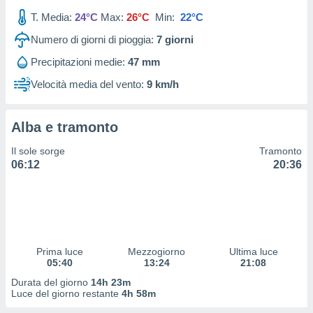
 profili
T. Media:
24°C
Max:
26°C
Min:
22°C
lezione
cità
Numero di giorni di pioggia:
7
giorni
izzata,
fili per
Precipitazioni medie:
47 mm
Velocità media del vento:
9 km/h
izzazione
nuti,
 profili
Alba e tramonto
lezione
uti
Il sole sorge
Tramonto
zzati,
06:12
20:36
 le
ni degli
 misurare
zioni dei
,
ere il
Prima luce
Mezzogiorno
Ultima luce
so
05:40
13:24
21:08
he o la
Durata del giorno
14h 23m
ione di
Luce del giorno restante
4h 58m
enienti
diverse,