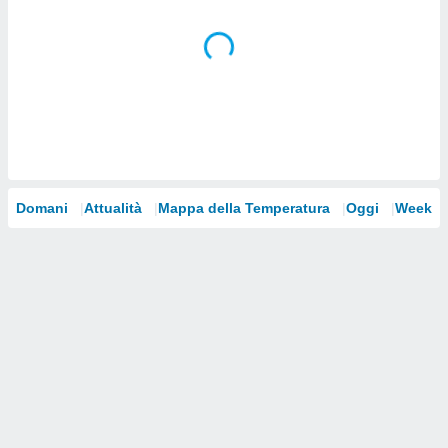
i nostri
artner
Domani
Attualità
Mappa della Temperatura
Oggi
Weeke