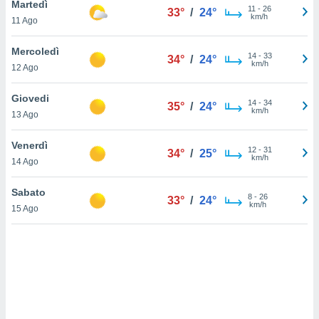
Martedì
11
-
26
33°
/
24°
km/h
11 Ago
sui cookie
e il tuo
Mercoledì
 in
14
-
33
34°
/
24°
km/h
12 Ago
o
 il
Giovedi
14
-
34
35°
/
24°
km/h
13 Ago
azioni
kie
Venerdì
re
12
-
31
34°
/
25°
km/h
le a piè
14 Ago
 del
to web.
Sabato
8
-
26
33°
/
24°
km/h
15 Ago
ATIVA,
e
gie
i cookie
ccetti
zione dei