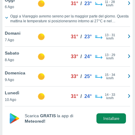
a", è
11
-
28
31°
/
23°
km/h
6 Ago
al sito
Previsioni Meteo Viareggio oggi
Oggi a Viareggio avremo sereno per la maggior parte del giorno. Questa
ettando
mattina le temperature si posizioneranno intorno ai
27°C
e nel
zione di
pomeriggio intorno ai
29°C
. La notte, le temperature saranno vicine ai
okie,
26°C
. Venti dal Ovest durante la giornata, con una velocità media di
11
Domani
13
-
31
km/h
.
31°
/
23°
dei nostri
km/h
7 Ago
che ci
no di
Sabato
 e
13
-
29
33°
/
24°
km/h
e il
8 Ago
amento
 Web,
Domenica
15
-
34
33°
/
25°
i
km/h
9 Ago
re un
pecifico
Lunedì
arti la
14
-
33
31°
/
24°
km/h
à o
10 Ago
i
zzati
Scarica
GRATIS
la app di
 di esso.
Installare
Meteored!
sultare
oni nella