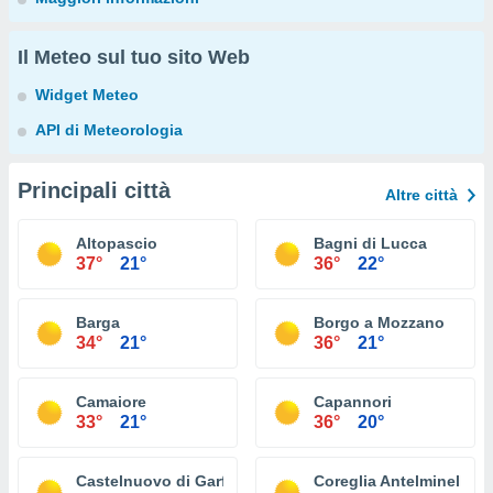
Il Meteo sul tuo sito Web
Widget Meteo
API di Meteorologia
Principali città
Altre città
Altopascio
Bagni di Lucca
37°
21°
36°
22°
Barga
Borgo a Mozzano
34°
21°
36°
21°
Camaiore
Capannori
33°
21°
36°
20°
Castelnuovo di Garfagnana
Coreglia Antelminelli