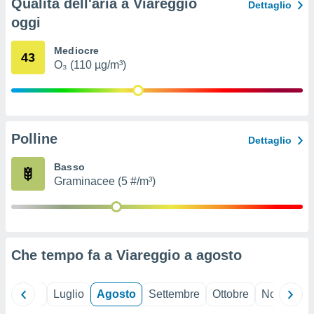
Qualità dell'aria a Viareggio
Dettaglio
ioni
" o
oggi
tra
sui cookie
o sito
Mediocre
43
O₃ (110 µg/m³)
nostri
mo il
te
Polline
Dettaglio
ento dei
Basso
re
Graminacee (5 #/m³)
ioni su
vo e/o
i,
 dati
er la
Che tempo fa a Viareggio a
agosto
 della
à, creare
r la
Giugno
Luglio
Agosto
Settembre
Ottobre
Novembre
à
izzata,