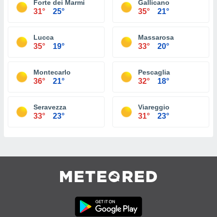
Forte dei Marmi
Gallicano
31°
25°
35°
21°
Lucca
Massarosa
35°
19°
33°
20°
Montecarlo
Pescaglia
36°
21°
32°
18°
Seravezza
Viareggio
33°
23°
31°
23°