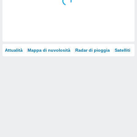
i nostri
artner
Attualità
Mappa di nuvolosità
Radar di pioggia
Satelliti