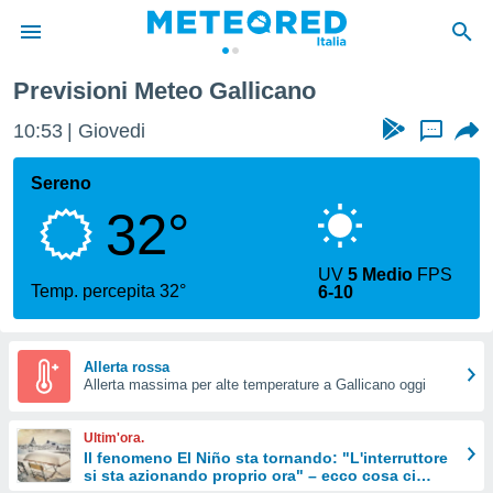
Previsioni Meteo Gallicano
tiva
rivacy
10:53
Giovedi
...
ti di
net
Sereno
net)
32°
i
 da
nisti per
UV
5 Medio
FPS
 che le
Temp. percepita 32°
6-10
ioni
iano di
È
Allerta rossa
 a
Allerta massima per alte temperature a Gallicano oggi
ito Web
do le
Ultim'ora.
opzioni:
Il fenomeno El Niño sta tornando: "L'interruttore
si sta azionando proprio ora" – ecco cosa ci
 i