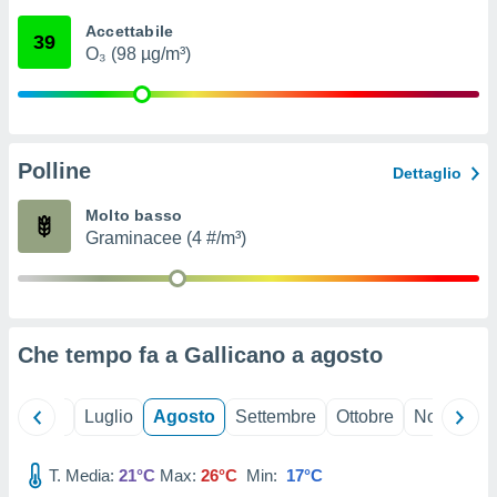
ioni
" o
Accettabile
tra
39
O₃ (98 µg/m³)
sui cookie
o sito
nostri
Polline
Dettaglio
mo il
te
Molto basso
ento dei
Graminacee (4 #/m³)
re
ioni su
vo e/o
i,
Che tempo fa a Gallicano a
agosto
 dati
er la
 della
Giugno
Luglio
Agosto
Settembre
Ottobre
Novembre
à, creare
r la
à
T. Media:
21°C
Max:
26°C
Min:
17°C
izzata,