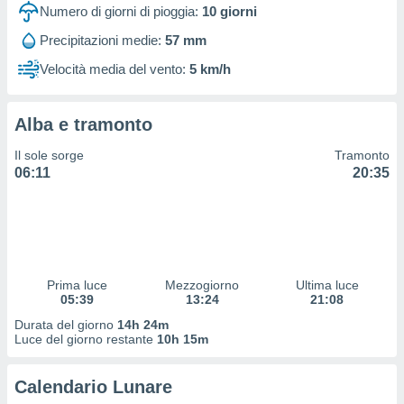
 profili
Numero di giorni di pioggia:
10
giorni
lezione
Precipitazioni medie:
57 mm
cità
izzata,
Velocità media del vento:
5 km/h
fili per
izzazione
Alba e tramonto
nuti,
 profili
Il sole sorge
Tramonto
lezione
06:11
20:35
uti
zzati,
 le
ni degli
 misurare
zioni dei
,
Prima luce
Mezzogiorno
Ultima luce
05:39
13:24
21:08
ere il
Durata del giorno
14h 24m
so
Luce del giorno restante
10h 15m
he o la
ione di
Calendario Lunare
enienti
diverse,