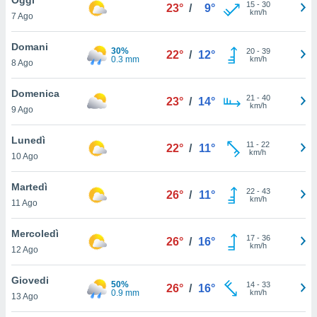
a", è
15
-
30
23°
/
9°
km/h
7 Ago
al sito
ettando
Domani
30%
20
-
39
22°
/
12°
zione di
0.3 mm
km/h
8 Ago
okie,
dei nostri
Domenica
21
-
40
che ci
23°
/
14°
km/h
9 Ago
no di
 e
e il
Lunedì
11
-
22
22°
/
11°
amento
km/h
10 Ago
 Web,
i
Martedì
22
-
43
re un
26°
/
11°
km/h
11 Ago
pecifico
arti la
Mercoledì
à o
17
-
36
26°
/
16°
km/h
i
12 Ago
zzati
 di esso.
Giovedi
50%
14
-
33
sultare
26°
/
16°
0.9 mm
km/h
13 Ago
oni nella