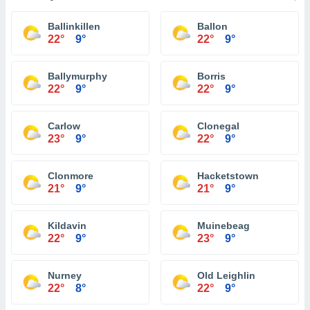
Ballinkillen
Ballon
22°
9°
22°
9°
Ballymurphy
Borris
22°
9°
22°
9°
Carlow
Clonegal
23°
9°
22°
9°
Clonmore
Hacketstown
21°
9°
21°
9°
Kildavin
Muinebeag
22°
9°
23°
9°
Nurney
Old Leighlin
22°
8°
22°
9°