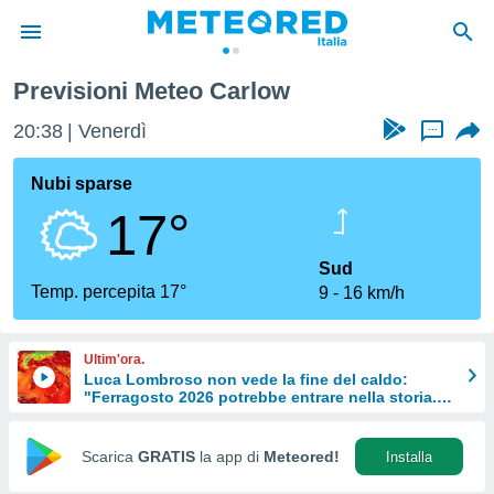
Previsioni Meteo Carlow
tiva
rivacy
20:38
Venerdì
...
ti di
net
Nubi sparse
net)
17°
i
 da
nisti per
Sud
 che le
Temp. percepita 17°
9
16 km/h
ioni
iano di
È
Ultim'ora.
Luca Lombroso non vede la fine del caldo:
 a
"Ferragosto 2026 potrebbe entrare nella storia.
ito Web
Ecco perché."
do le
opzioni:
Scarica
GRATIS
la app di
Meteored!
Installa
 i