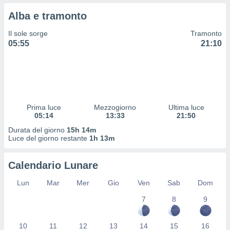
 profili
Alba e tramonto
lezione
cità
Il sole sorge
Tramonto
izzata,
05:55
21:10
fili per
izzazione
nuti,
 profili
lezione
uti
Prima luce
Mezzogiorno
Ultima luce
zzati,
05:14
13:33
21:50
 le
Durata del giorno
15h 14m
ni degli
Luce del giorno restante
1h 13m
 misurare
zioni dei
,
Calendario Lunare
ere il
Lun
Mar
Mer
Gio
Ven
Sab
Dom
so
7
8
9
he o la
ione di
enienti
10
11
12
13
14
15
16
diverse,