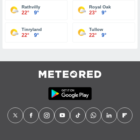
Rathvilly
Royal Oak
22°
9°
23°
9°
Tinryland
Tullow
22°
9°
22°
9°