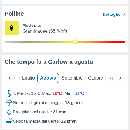
ioni
" o
tra
Polline
Dettaglio
sui cookie
o sito
Moderato
Graminacee (35 #/m³)
nostri
mo il
te
ento dei
Che tempo fa a Carlow a
agosto
re
ioni su
Giugno
Luglio
Agosto
Settembre
Ottobre
Novembre
vo e/o
i,
T. Media:
15°C
Max:
18°C
Min:
11°C
 dati
er la
Numero di giorni di pioggia:
13
giorni
 della
à, creare
Precipitazioni medie:
81 mm
r la
Velocità media del vento:
12 km/h
à
izzata,