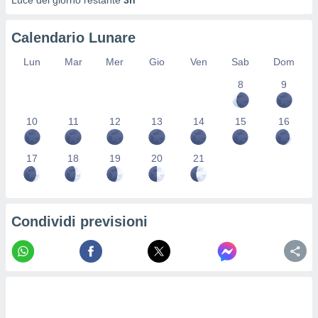
Luce del giorno restante
3h
re e
e i
Calendario Lunare
tilizzare
ati per la
Lun
Mar
Mer
Gio
Ven
Sab
Dom
e dei
.
8
9
izzazione
10
11
12
13
14
15
16
azione
o la
17
18
19
20
21
e del
vo,
à e
i
Condividi previsioni
zzati,
one delle
ni dei
 e degli
 ricerche
ico,
di