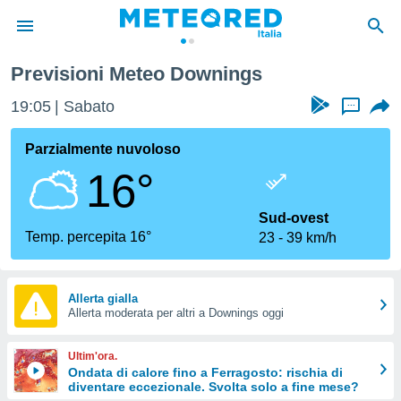
Previsioni Meteo Downings
tiva
rivacy
19:05
Sabato
...
ti di
net
Parzialmente nuvoloso
net)
16°
i
 da
nisti per
Sud-ovest
 che le
Temp. percepita 16°
23
39 km/h
ioni
iano di
È
Allerta gialla
 a
Allerta moderata per altri a Downings oggi
ito Web
do le
Ultim'ora.
opzioni:
Ondata di calore fino a Ferragosto: rischia di
diventare eccezionale. Svolta solo a fine mese?
 i