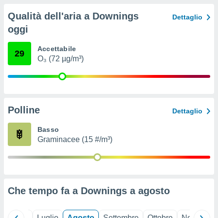
ioni
" o
Qualità dell'aria a Downings
tra
Dettaglio
sui cookie
oggi
o sito
Accettabile
29
O₃ (72 µg/m³)
nostri
mo il
te
ento dei
Polline
Dettaglio
re
Basso
ioni su
Graminacee (15 #/m³)
vo e/o
i,
 dati
er la
 della
à, creare
Che tempo fa a Downings a
agosto
r la
à
izzata,
Giugno
Luglio
Agosto
Settembre
Ottobre
Novembre