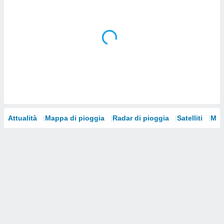
i nostri
artner
Attualità
Mappa di pioggia
Radar di pioggia
Satelliti
Mod