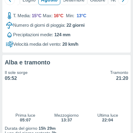
 profili
lezione
cità
T. Media:
15°C
Max:
16°C
Min:
13°C
izzata,
Numero di giorni di pioggia:
22
giorni
fili per
Precipitazioni medie:
124 mm
izzazione
nuti,
Velocità media del vento:
20 km/h
 profili
lezione
uti
Alba e tramonto
zzati,
 le
Il sole sorge
Tramonto
ni degli
05:52
21:20
 misurare
zioni dei
,
ere il
so
Prima luce
Mezzogiorno
Ultima luce
he o la
05:07
13:37
22:04
ione di
enienti
Durata del giorno
15h 29m
diverse,