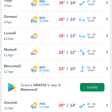
90%
a", è
27
-
47
18°
/
14°
1.9 mm
km/h
8 Ago
al sito
ettando
Domani
90%
22
-
38
16°
/
14°
zione di
12 mm
km/h
9 Ago
okie,
dei nostri
Lunedì
15
-
26
che ci
16°
/
13°
km/h
10 Ago
no di
 e
e il
Martedì
25
-
43
22°
/
12°
amento
km/h
11 Ago
 Web,
i
Mercoledì
90%
19
-
36
re un
23°
/
15°
4.3 mm
km/h
12 Ago
pecifico
arti la
à o
Scarica
GRATIS
la app di
i
Installa
Meteored!
zzati
 di esso.
sultare
Giovedi
70%
26
-
46
20°
/
14°
1.1 mm
km/h
13 Ago
oni nella