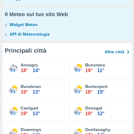
Il Meteo sul tuo sito Web
Widget Meteo
API di Meteorologia
Principali città
Altre città
Annagry
Buncrana
18°
14°
19°
11°
Bundoran
Burtonport
19°
13°
18°
15°
Carrigart
Donegal
19°
13°
19°
12°
Downings
Dunfanaghy