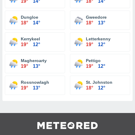
19°
14°
18°
14°
Dungloe
Gweedore
18°
14°
18°
13°
Kerrykeel
Letterkenny
19°
12°
19°
12°
Magheroarty
Pettigo
19°
13°
19°
12°
Rossnowlagh
St. Johnston
19°
13°
18°
12°