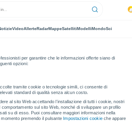
Notizie
Video
Allerte
Radar
Mappe
Satelliti
Modelli
Mondo
Sci
fessionisti per garantire che le informazioni offerte siano di
guenti opzioni:
ccolte tramite cookie o tecnologie simili, ci consente di
n elevati standard di qualità senza alcun costo.
neti
re al sito Web accettando l'installazione di tutti i cookie, nostri
 il comportamento sul sito Web, nonché di sviluppare un profilo
...
asati su di esso. Puoi consultare maggiori informazioni nella
si momento premendo il pulsante
Impostazioni cookie
che appare
Per ora
Rischio di temporali nelle
prossime ore