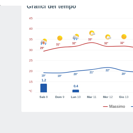
Grafici del tempo
45
40
35
33°
32°
32°
32°
31°
29°
30
25
22°
20
21°
20°
20°
19°
19°
1.2
15
0.4
°C
Sab
8
Dom
9
Lun
10
Mar
11
Mer
12
Gio
13
Massimo