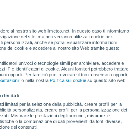
Allerta gialla
Allerta moderata per alte
temperature a Carpineti oggi
edere al nostro sito web ilmeteo.net. In questo caso ti informiamo
h
avigazione nel sito, ma non verranno utilizzati cookie per
i personalizzati, anche se potrai visualizzare informazioni
azione dei cookie e accedere al nostro sito Web tramite questo
tificatori univoci o tecnologie simili per archiviare, accedere e
e?
zzi IP e identificatori di cookie. Alcuni fornitori potrebbero trattare
 puoi opporti. Per fare ciò puoi revocare il tuo consenso o opporti
pioggia
Satelliti
Modelli
ostazioni
" o nella nostra
Politica sui cookie
su questo sito web.
 dei dati:
Martedì
Mercoledì
Giovedi
Venerdì
 limitati per la selezione della pubblicità, creare profili per la
bblicità personalizzata, creare profili per la personalizzazione dei
11 Ago
12 Ago
13 Ago
14 Ago
izzati, Misurare le prestazioni degli annunci, misurare le
istiche o la combinazione di dati provenienti da fonti diverse,
ezione dei contenuti.