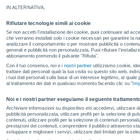
27°
IN ALTERNATIVA,
Rifiutare tecnologie simili ai cookie
Nord-est
Se non accetti l'installazione dei cookie, puoi continuare ad acc
Temp. percepita 28°
8
-
23 km/
che verranno installati solo i cookie necessari per garantire la n
analizzare il comportamento o per mostrare pubblicità o contenut
generali e pubblicità non personalizzata. Puoi rifiutare l'install
abbonamento premendo il pulsante "Rifiuta".
Ultim'ora.
Ondata di calore fino a Ferragosto: rischia di
Con il tuo consenso, noi e i
nostri partner
utilizziamo cookie, iden
diventare eccezionale. Svolta solo a fine mes
trattare dati personali quali la tua visita su questo sito web, indiri
i tuoi dati personali sulla base di un interesse legittimo, al quale
Il Meteo 1 - 7
Attualità
Mappa di pioggia
Radar di 
al trattamento dei dati in qualsiasi momento facendo clic su "
Imp
Noi e i nostri partner eseguiamo il seguente trattamento
Domani
Lunedì
Oggi
Archiviare informazioni su dispositivo e/o accedervi, utilizzare dati
pubblicità personalizzata, utilizzare profili per la selezione di pu
9 Ago
10 Ago
8 Ago
contenuti, utilizzare profili per la selezione di contenuti personal
prestazioni dei contenuti, comprendere il pubblico attraverso stat
sviluppare e migliorare i servizi, utilizzare dati limitati per la sel
60%
70%