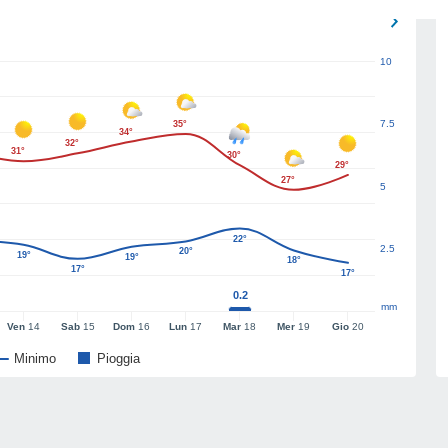
10
7.5
35°
34°
32°
31°
30°
29°
27°
5
22°
2.5
20°
19°
19°
18°
17°
17°
0.2
mm
Ven
14
Sab
15
Dom
16
Lun
17
Mar
18
Mer
19
Gio
20
Minimo
Pioggia