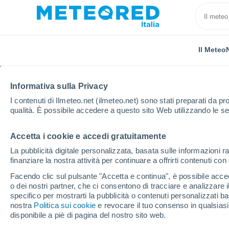
Il Meteo
Informativa sulla Privacy
I contenuti di Ilmeteo.net (ilmeteo.net) sono stati preparati da pro
qualità. È possibile accedere a questo sito Web utilizzando le se
Accetta i cookie e accedi gratuitamente
Home
Reggio Emilia
Carpineti
La pubblicità digitale personalizzata, basata sulle informazioni ra
finanziare la nostra attività per continuare a offrirti contenuti co
Previsioni Meteo Carpi
Facendo clic sul pulsante "Accetta e continua", è possibile accede
o dei nostri partner, che ci consentono di tracciare e analizzare
11:10
Sabato
specifico per mostrarti la pubblicità o contenuti personalizzati b
nostra
Politica sui cookie
e revocare il tuo consenso in qualsia
disponibile a piè di pagina del nostro sito web.
Sereno