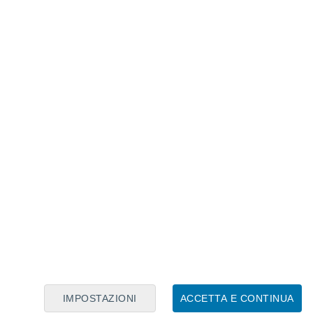
Calendario Lunare
Lun
Mar
Mer
Gio
Ven
Sab
Dom
8
9
10
11
12
13
14
15
16
17
18
19
20
21
IMPOSTAZIONI
ACCETTA E CONTINUA