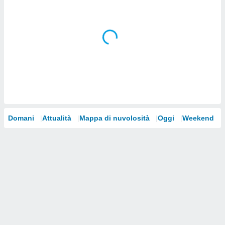
i nostri
artner
Domani
Attualità
Mappa di nuvolosità
Oggi
Weekend