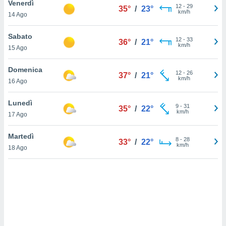
Venerdì
12
-
29
35°
/
23°
km/h
14 Ago
sui cookie
e il tuo
Sabato
 in
12
-
33
36°
/
21°
km/h
15 Ago
o
 il
Domenica
12
-
26
37°
/
21°
km/h
16 Ago
azioni
kie
Lunedì
re
9
-
31
35°
/
22°
km/h
le a piè
17 Ago
 del
to web.
Martedì
8
-
28
33°
/
22°
km/h
18 Ago
ATIVA,
e
gie
i cookie
ccetti
zione dei