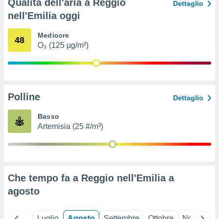
Qualità dell'aria a Reggio
Dettaglio
ioni
" o
nell'Emilia oggi
tra
sui cookie
o sito
Mediocre
48
O₃ (125 µg/m³)
nostri
mo il
te
Polline
Dettaglio
ento dei
Basso
re
Artemisia (25 #/m³)
ioni su
vo e/o
i,
 dati
er la
Che tempo fa a Reggio nell'Emilia a
 della
à, creare
agosto
r la
à
izzata,
Giugno
Luglio
Agosto
Settembre
Ottobre
Novembre