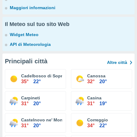
Maggiori informazioni
Il Meteo sul tuo sito Web
Widget Meteo
API di Meteorologia
Principali città
Altre città
Cadelbosco di Sopra
Canossa
35°
22°
32°
20°
Carpineti
Casina
31°
20°
31°
19°
Castelnovo ne' Monti
Correggio
31°
20°
34°
22°