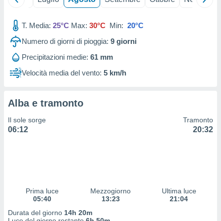
 profili
lezione
cità
T. Media:
25°C
Max:
30°C
Min:
20°C
izzata,
Numero di giorni di pioggia:
9
giorni
fili per
Precipitazioni medie:
61 mm
izzazione
nuti,
Velocità media del vento:
5 km/h
 profili
lezione
uti
Alba e tramonto
zzati,
 le
Il sole sorge
Tramonto
ni degli
06:12
20:32
 misurare
zioni dei
,
ere il
so
Prima luce
Mezzogiorno
Ultima luce
he o la
05:40
13:23
21:04
ione di
enienti
Durata del giorno
14h 20m
diverse,
Luce del giorno restante
6h 50m