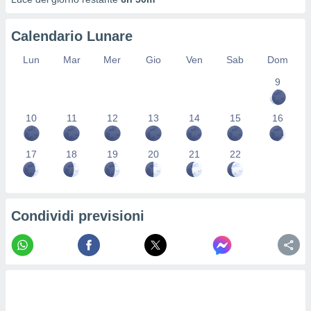
re e
e i
Calendario Lunare
tilizzare
ati per la
Lun
Mar
Mer
Gio
Ven
Sab
Dom
e dei
.
9
izzazione
10
11
12
13
14
15
16
azione
o la
17
18
19
20
21
22
e del
vo,
à e
i
Condividi previsioni
zzati,
one delle
ni dei
 e degli
 ricerche
ico,
di