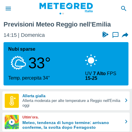
Previsioni Meteo Reggio nell'Emilia
tiva
rivacy
14:15
Domenica
...
ti di
net
Nubi sparse
net)
33°
i
 da
nisti per
UV
7 Alto
FPS
 che le
Temp. percepita 34°
15-25
ioni
iano di
È
Allerta gialla
Allerta moderata per alte temperature a Reggio nell'Emilia
 a
oggi
ito Web
do le
Ultim'ora.
opzioni:
Meteo, tendenza di lungo termine: arrivano
conferme, la svolta dopo Ferragosto
 i