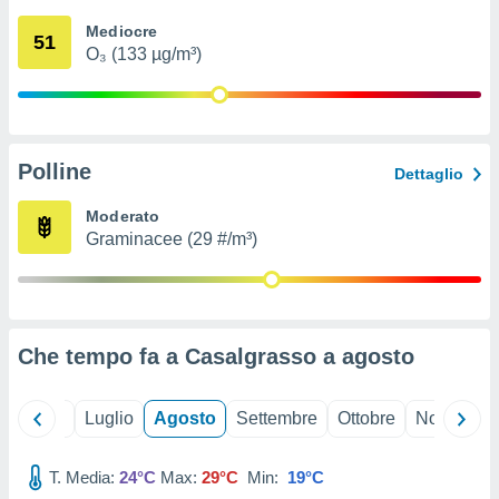
ioni
" o
Mediocre
tra
51
O₃ (133 µg/m³)
sui cookie
o sito
nostri
Polline
Dettaglio
mo il
te
Moderato
ento dei
Graminacee (29 #/m³)
re
ioni su
vo e/o
i,
Che tempo fa a Casalgrasso a
agosto
 dati
er la
 della
Giugno
Luglio
Agosto
Settembre
Ottobre
Novembre
à, creare
r la
à
T. Media:
24°C
Max:
29°C
Min:
19°C
izzata,