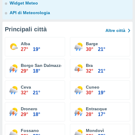
Widget Meteo
API di Meteorologia
Principali città
Altre città
Alba
Barge
27°
19°
30°
21°
Borgo San Dalmazzo
Bra
29°
18°
32°
21°
Ceva
Cuneo
32°
21°
30°
19°
Dronero
Entracque
29°
18°
28°
17°
Fossano
Mondovì