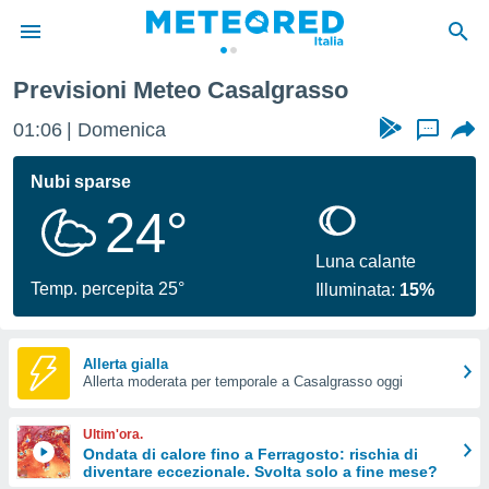
Previsioni Meteo Casalgrasso
tiva
rivacy
01:06
Domenica
...
ti di
net
Nubi sparse
net)
24°
i
 da
nisti per
Luna calante
 che le
Temp. percepita 25°
Illuminata:
15%
ioni
iano di
È
Allerta gialla
 a
Allerta moderata per temporale a Casalgrasso oggi
ito Web
do le
Ultim'ora.
opzioni:
Ondata di calore fino a Ferragosto: rischia di
diventare eccezionale. Svolta solo a fine mese?
 i