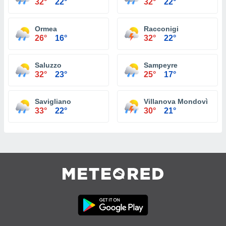
32°
22°
32°
22°
Ormea
Racconigi
26°
16°
32°
22°
Saluzzo
Sampeyre
32°
23°
25°
17°
Savigliano
Villanova Mondovì
33°
22°
30°
21°