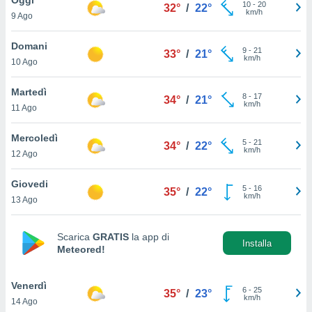
a", è
10
-
20
32°
/
22°
km/h
9 Ago
al sito
ettando
Domani
9
-
21
33°
/
21°
zione di
km/h
10 Ago
okie,
dei nostri
Martedì
8
-
17
che ci
34°
/
21°
km/h
11 Ago
no di
 e
e il
Mercoledì
5
-
21
34°
/
22°
amento
km/h
12 Ago
 Web,
i
Giovedi
5
-
16
re un
35°
/
22°
km/h
13 Ago
pecifico
arti la
à o
Scarica
GRATIS
la app di
i
Installa
Meteored!
zzati
 di esso.
sultare
Venerdì
6
-
25
35°
/
23°
km/h
14 Ago
oni nella