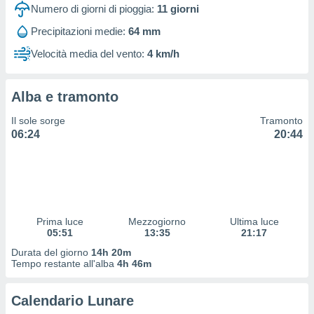
 profili
Numero di giorni di pioggia:
11
giorni
lezione
Precipitazioni medie:
64 mm
cità
izzata,
Velocità media del vento:
4 km/h
fili per
izzazione
Alba e tramonto
nuti,
 profili
Il sole sorge
Tramonto
lezione
06:24
20:44
uti
zzati,
 le
ni degli
 misurare
zioni dei
,
Prima luce
Mezzogiorno
Ultima luce
05:51
13:35
21:17
ere il
Durata del giorno
14h 20m
so
Tempo restante all'alba
4h 46m
he o la
ione di
Calendario Lunare
enienti
diverse,