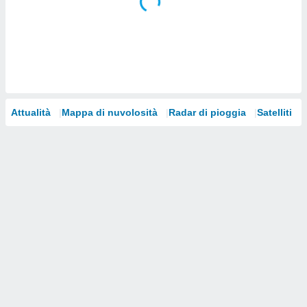
i nostri
artner
Attualità
Mappa di nuvolosità
Radar di pioggia
Satelliti