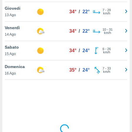
Giovedi
sui cookie
7
-
29
34°
/
22°
km/h
13 Ago
e il tuo
 in
Venerdì
10
-
31
34°
/
22°
o
km/h
14 Ago
 il
Sabato
azioni
6
-
26
34°
/
24°
km/h
15 Ago
kie
re
le a piè
Domenica
7
-
33
35°
/
24°
 del
km/h
16 Ago
to web.
ATIVA,
e
gie
i cookie
ccetti
zione dei