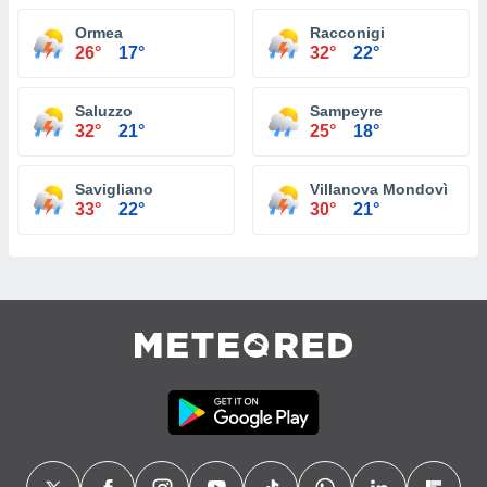
Ormea
Racconigi
26°
17°
32°
22°
Saluzzo
Sampeyre
32°
21°
25°
18°
Savigliano
Villanova Mondovì
33°
22°
30°
21°