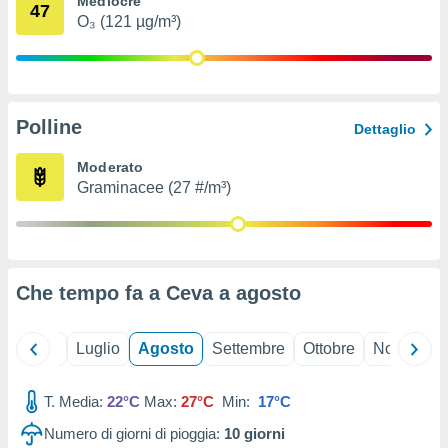
Mediocre
47
ioni
" o
O₃ (121 µg/m³)
tra
sui cookie
o sito
Polline
nostri
Dettaglio
mo il
Moderato
te
Graminacee (27 #/m³)
ento dei
re
ioni su
vo e/o
Che tempo fa a Ceva a
agosto
i,
 dati
er la
Giugno
Luglio
Agosto
Settembre
Ottobre
Novembre
 della
à, creare
r la
T. Media:
22°C
Max:
27°C
Min:
17°C
à
Numero di giorni di pioggia:
10
giorni
izzata,