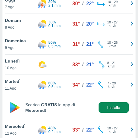
80%
a", è
10
-
29
30°
/
22°
2.1 mm
km/h
7 Ago
al sito
ettando
Domani
30%
10
-
27
31°
/
20°
zione di
0.1 mm
km/h
8 Ago
okie,
dei nostri
Domenica
50%
10
-
26
che ci
31°
/
21°
0.5 mm
km/h
9 Ago
no di
 e
e il
Lunedì
8
-
21
33°
/
21°
amento
km/h
10 Ago
 Web,
i
Martedì
60%
7
-
29
re un
34°
/
22°
0.5 mm
km/h
11 Ago
pecifico
arti la
à o
Scarica
GRATIS
la app di
i
Installa
Meteored!
zzati
 di esso.
sultare
Mercoledì
40%
10
-
27
33°
/
22°
0.2 mm
km/h
12 Ago
oni nella