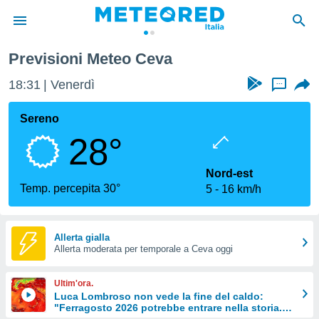
Previsioni Meteo Ceva
tiva
rivacy
18:31
Venerdì
...
ti di
net
Sereno
net)
28°
i
 da
nisti per
Nord-est
 che le
Temp. percepita 30°
5
16 km/h
ioni
iano di
È
Allerta gialla
 a
Allerta moderata per temporale a Ceva oggi
ito Web
do le
Ultim'ora.
opzioni:
Luca Lombroso non vede la fine del caldo:
"Ferragosto 2026 potrebbe entrare nella storia.
 i