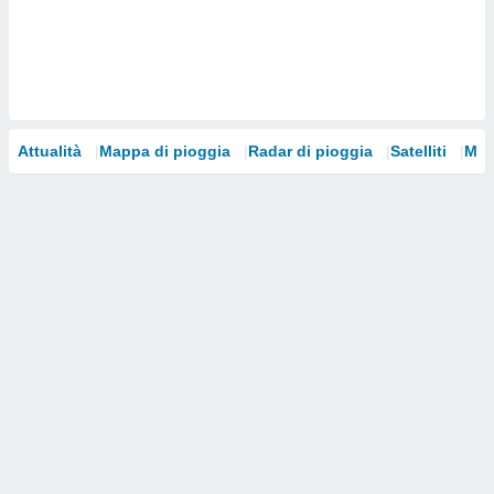
i nostri
artner
Attualità
Mappa di pioggia
Radar di pioggia
Satelliti
Mod