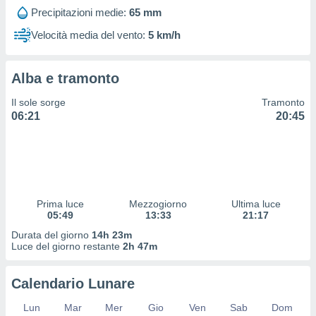
 profili
Precipitazioni medie:
65 mm
lezione
cità
Velocità media del vento:
5 km/h
izzata,
fili per
Alba e tramonto
izzazione
nuti,
Il sole sorge
Tramonto
 profili
06:21
20:45
lezione
uti
zzati,
 le
ni degli
 misurare
Prima luce
Mezzogiorno
Ultima luce
zioni dei
05:49
13:33
21:17
,
ere il
Durata del giorno
14h 23m
Luce del giorno restante
2h 47m
so
he o la
Calendario Lunare
ione di
enienti
Lun
Mar
Mer
Gio
Ven
Sab
Dom
diverse,