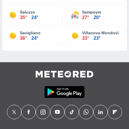
Saluzzo
Sampeyre
35°
24°
27°
20°
Savigliano
Villanova Mondovì
36°
24°
33°
23°