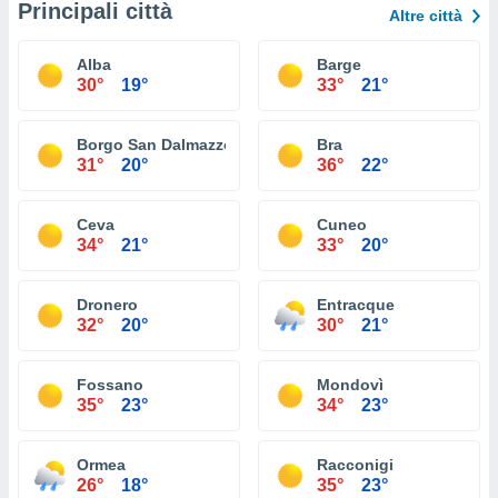
Principali città
Altre città
Alba
Barge
30°
19°
33°
21°
Borgo San Dalmazzo
Bra
31°
20°
36°
22°
Ceva
Cuneo
34°
21°
33°
20°
Dronero
Entracque
32°
20°
30°
21°
Fossano
Mondovì
35°
23°
34°
23°
Ormea
Racconigi
26°
18°
35°
23°