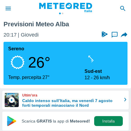
Previsioni Meteo Alba
tiva
rivacy
20:17
Giovedi
...
ti di
net
Sereno
net)
26°
i
 da
nisti per
Sud-est
 che le
Temp. percepita 27°
12
26 km/h
ioni
iano di
È
Ultim’ora
Caldo intenso sull’Italia, ma venerdì 7 agosto
 a
forti temporali minacciano il Nord
ito Web
do le
opzioni:
Scarica
GRATIS
la app di
Meteored!
Installa
 i