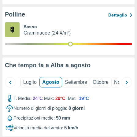
ioni
" o
tra
Polline
Dettaglio
sui cookie
o sito
Basso
Graminacee (24 #/m³)
nostri
mo il
te
ento dei
Che tempo fa a Alba a
agosto
re
ioni su
Giugno
Luglio
Agosto
Settembre
Ottobre
Novembre
vo e/o
i,
T. Media:
24°C
Max:
29°C
Min:
19°C
 dati
er la
Numero di giorni di pioggia:
8
giorni
 della
à, creare
Precipitazioni medie:
50 mm
r la
Velocità media del vento:
5 km/h
à
izzata,