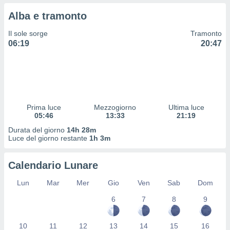
 profili
Alba e tramonto
lezione
cità
Il sole sorge
Tramonto
izzata,
06:19
20:47
fili per
izzazione
nuti,
 profili
lezione
uti
Prima luce
Mezzogiorno
Ultima luce
zzati,
05:46
13:33
21:19
 le
Durata del giorno
14h 28m
ni degli
Luce del giorno restante
1h 3m
 misurare
zioni dei
,
Calendario Lunare
ere il
Lun
Mar
Mer
Gio
Ven
Sab
Dom
so
6
7
8
9
he o la
ione di
enienti
10
11
12
13
14
15
16
diverse,