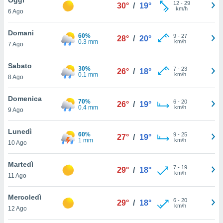
a", è
12
-
29
30°
/
19°
km/h
6 Ago
al sito
ettando
Domani
60%
9
-
27
28°
/
20°
zione di
0.3 mm
km/h
7 Ago
okie,
dei nostri
Sabato
30%
7
-
23
che ci
26°
/
18°
0.1 mm
km/h
8 Ago
no di
 e
e il
Domenica
70%
6
-
20
26°
/
19°
amento
0.4 mm
km/h
9 Ago
 Web,
i
Lunedì
60%
9
-
25
re un
27°
/
19°
1 mm
km/h
10 Ago
pecifico
arti la
Martedì
à o
7
-
19
29°
/
18°
km/h
i
11 Ago
zzati
 di esso.
Mercoledì
6
-
20
sultare
29°
/
18°
km/h
12 Ago
oni nella