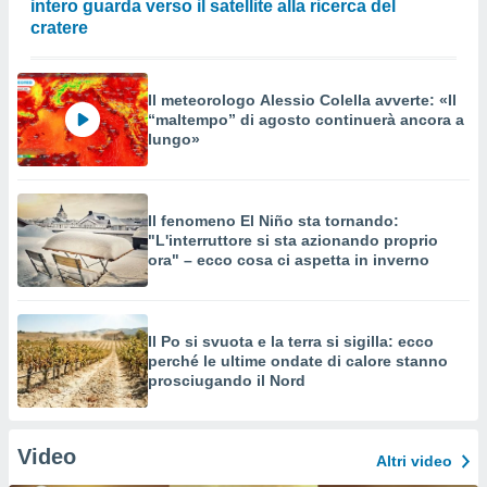
intero guarda verso il satellite alla ricerca del
cratere
Il meteorologo Alessio Colella avverte: «Il
“maltempo” di agosto continuerà ancora a
lungo»
Il fenomeno El Niño sta tornando:
"L'interruttore si sta azionando proprio
ora" – ecco cosa ci aspetta in inverno
Il Po si svuota e la terra si sigilla: ecco
perché le ultime ondate di calore stanno
prosciugando il Nord
Video
Altri video