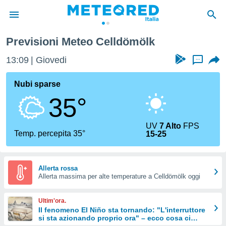
Previsioni Meteo Celldömölk
tiva
rivacy
13:09
Giovedi
...
ti di
net
Nubi sparse
net)
35°
i
 da
nisti per
UV
7 Alto
FPS
 che le
Temp. percepita 35°
15-25
ioni
iano di
È
Allerta rossa
 a
Allerta massima per alte temperature a Celldömölk oggi
ito Web
do le
Ultim'ora.
opzioni:
Il fenomeno El Niño sta tornando: "L'interruttore
si sta azionando proprio ora" – ecco cosa ci
 i