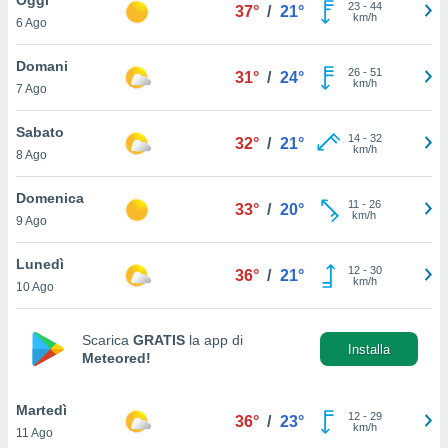
a", è
23
-
44
37°
/
21°
km/h
6 Ago
al sito
ettando
Domani
26
-
51
31°
/
24°
zione di
km/h
7 Ago
okie,
dei nostri
Sabato
14
-
32
che ci
32°
/
21°
km/h
8 Ago
no di
 e
e il
Domenica
11
-
26
33°
/
20°
amento
km/h
9 Ago
 Web,
i
Lunedì
12
-
30
re un
36°
/
21°
km/h
10 Ago
pecifico
arti la
à o
Scarica
GRATIS
la app di
i
Installa
Meteored!
zzati
 di esso.
sultare
Martedì
12
-
29
36°
/
23°
km/h
11 Ago
oni nella