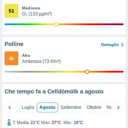
ioni
" o
Mediocre
tra
51
O₃ (133 µg/m³)
sui cookie
o sito
nostri
Polline
Dettaglio
mo il
te
Alto
ento dei
Ambrosia (73 #/m³)
re
ioni su
vo e/o
i,
Che tempo fa a Celldömölk a
agosto
 dati
er la
 della
Giugno
Luglio
Agosto
Settembre
Ottobre
Novembre
à, creare
r la
à
T. Media:
21°C
Max:
27°C
Min:
16°C
izzata,