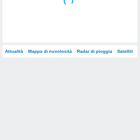
i nostri
artner
Attualità
Mappa di nuvolosità
Radar di pioggia
Satelliti