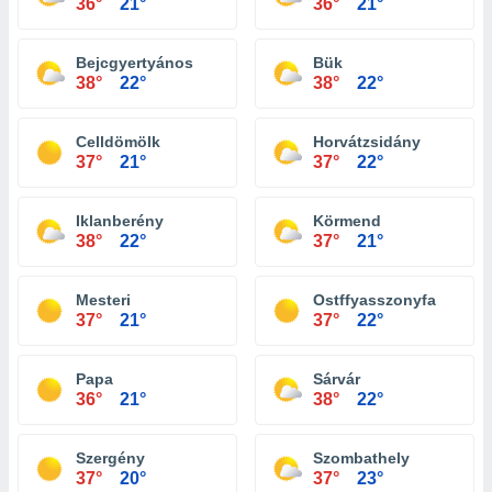
36°
21°
36°
21°
Bejcgyertyános
Bük
38°
22°
38°
22°
Celldömölk
Horvátzsidány
37°
21°
37°
22°
Iklanberény
Körmend
38°
22°
37°
21°
Mesteri
Ostffyasszonyfa
37°
21°
37°
22°
Papa
Sárvár
36°
21°
38°
22°
Szergény
Szombathely
37°
20°
37°
23°