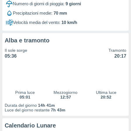
 profili
Numero di giorni di pioggia:
9
giorni
lezione
Precipitazioni medie:
70 mm
cità
izzata,
Velocità media del vento:
10 km/h
fili per
izzazione
Alba e tramonto
nuti,
 profili
Il sole sorge
Tramonto
lezione
05:36
20:17
uti
zzati,
 le
ni degli
 misurare
zioni dei
,
Prima luce
Mezzogiorno
Ultima luce
05:01
12:57
20:52
ere il
Durata del giorno
14h 41m
so
Luce del giorno restante
7h 43m
he o la
ione di
Calendario Lunare
enienti
diverse,