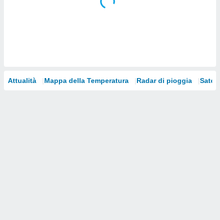
i nostri
artner
Attualità
Mappa della Temperatura
Radar di pioggia
Satelli