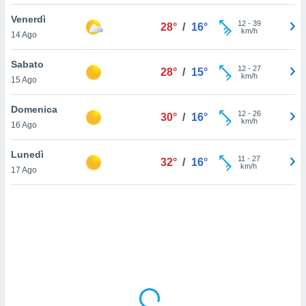
Venerdì
sui cookie
12
-
39
28°
/
16°
km/h
14 Ago
e il tuo
 in
Sabato
12
-
27
28°
/
15°
o
km/h
15 Ago
 il
Domenica
azioni
12
-
26
30°
/
16°
km/h
16 Ago
kie
re
le a piè
Lunedì
11
-
27
32°
/
16°
 del
km/h
17 Ago
to web.
ATIVA,
e
gie
i cookie
ccetti
zione dei