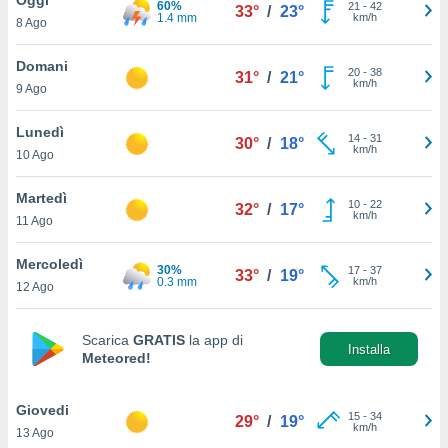
60%
a", è
21
-
42
33°
/
23°
1.4 mm
km/h
8 Ago
al sito
ettando
Domani
20
-
38
31°
/
21°
zione di
km/h
9 Ago
okie,
dei nostri
Lunedì
14
-
31
che ci
30°
/
18°
km/h
10 Ago
no di
 e
e il
Martedì
10
-
22
32°
/
17°
amento
km/h
11 Ago
 Web,
i
Mercoledì
30%
17
-
37
re un
33°
/
19°
0.3 mm
km/h
12 Ago
pecifico
arti la
à o
Scarica
GRATIS
la app di
i
Installa
Meteored!
zzati
 di esso.
sultare
Giovedi
15
-
34
29°
/
19°
km/h
13 Ago
oni nella