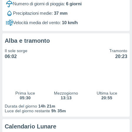
 profili
Numero di giorni di pioggia:
6
giorni
lezione
Precipitazioni medie:
37 mm
cità
izzata,
Velocità media del vento:
10 km/h
fili per
izzazione
Alba e tramonto
nuti,
 profili
Il sole sorge
Tramonto
lezione
06:02
20:23
uti
zzati,
 le
ni degli
 misurare
zioni dei
,
Prima luce
Mezzogiorno
Ultima luce
05:30
13:13
20:55
ere il
Durata del giorno
14h 21m
so
Luce del giorno restante
9h 35m
he o la
ione di
Calendario Lunare
enienti
diverse,