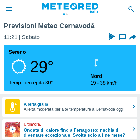
Previsioni Meteo Cernavodă
tiva
rivacy
11:21
Sabato
...
ti di
net
Sereno
net)
29°
i
 da
nisti per
Nord
 che le
Temp. percepita 30°
19
38 km/h
ioni
iano di
È
Allerta gialla
 a
Allerta moderata per alte temperature a Cernavodă oggi
ito Web
do le
Ultim'ora.
opzioni:
Ondata di calore fino a Ferragosto: rischia di
diventare eccezionale. Svolta solo a fine mese?
 i