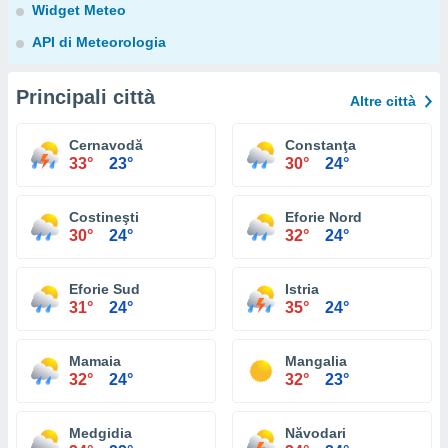
Widget Meteo
API di Meteorologia
Principali città
Altre città
Cernavodă
Constanţa
33°
23°
30°
24°
Costineşti
Eforie Nord
30°
24°
32°
24°
Eforie Sud
Istria
31°
24°
35°
24°
Mamaia
Mangalia
32°
24°
32°
23°
Medgidia
Năvodari