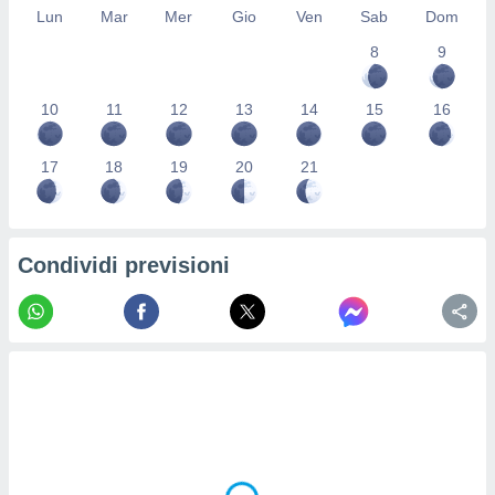
Lun
Mar
Mer
Gio
Ven
Sab
Dom
re e
e i
8
9
tilizzare
ati per la
e dei
10
11
12
13
14
15
16
.
17
18
19
20
21
izzazione
azione
o la
Condividi previsioni
e del
vo,
à e
i
zzati,
one delle
ni dei
 e degli
 ricerche
ico,
di