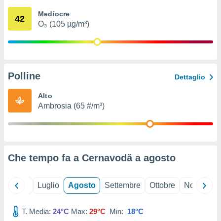
ioni
" o
Mediocre
tra
42
O₃ (105 µg/m³)
sui cookie
o sito
nostri
Polline
Dettaglio
mo il
te
Alto
ento dei
Ambrosia (65 #/m³)
re
ioni su
vo e/o
i,
Che tempo fa a Cernavodă a
agosto
 dati
er la
 della
Giugno
Luglio
Agosto
Settembre
Ottobre
Novembre
à, creare
r la
à
T. Media:
24°C
Max:
29°C
Min:
18°C
izzata,