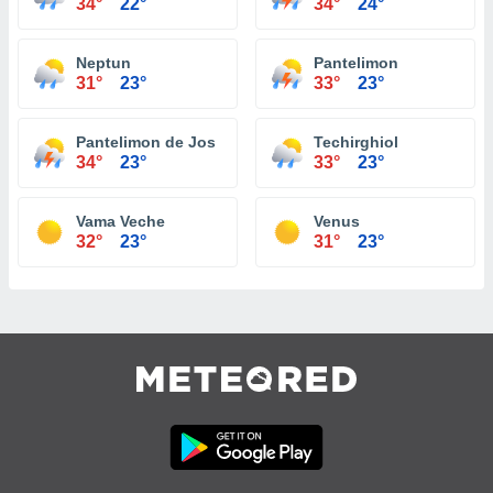
34°
22°
34°
24°
Neptun
Pantelimon
31°
23°
33°
23°
Pantelimon de Jos
Techirghiol
34°
23°
33°
23°
Vama Veche
Venus
32°
23°
31°
23°