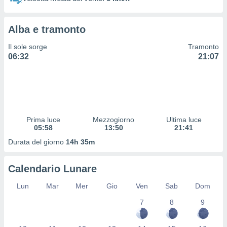
 profili
lezione
cità
Alba e tramonto
izzata,
fili per
Il sole sorge
Tramonto
06:32
21:07
izzazione
nuti,
 profili
lezione
uti
zzati,
Prima luce
Mezzogiorno
Ultima luce
 le
05:58
13:50
21:41
ni degli
 misurare
Durata del giorno
14h 35m
zioni dei
,
Calendario Lunare
ere il
Lun
Mar
Mer
Gio
Ven
Sab
Dom
so
he o la
7
8
9
ione di
enienti
diverse,