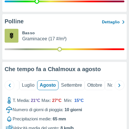
ioni
" o
tra
sui cookie
o sito
Polline
Dettaglio
Basso
nostri
Graminacee (17 #/m³)
mo il
te
ento dei
Che tempo fa a Chalmoux a
agosto
re
ioni su
vo e/o
Giugno
Luglio
Agosto
Settembre
Ottobre
Novembre
i,
 dati
er la
T. Media:
21°C
Max:
27°C
Min:
15°C
 della
Numero di giorni di pioggia:
10
giorni
à, creare
r la
Precipitazioni medie:
65 mm
à
izzata,
Velocità media del vento:
8 km/h