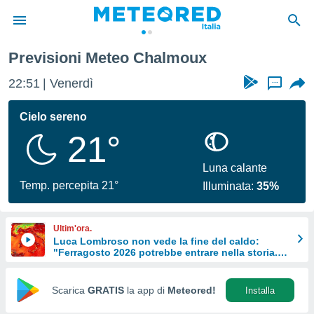
Chalmoux
Previsioni Meteo Chalmoux
tiva
rivacy
22:51
Venerdì
...
ti di
net
Cielo sereno
net)
21°
i
 da
nisti per
Luna calante
 che le
Temp. percepita 21°
Illuminata:
35%
ioni
iano di
È
Ultim'ora.
Luca Lombroso non vede la fine del caldo:
 a
"Ferragosto 2026 potrebbe entrare nella storia.
ito Web
Ecco perché."
do le
opzioni:
Scarica
GRATIS
la app di
Meteored!
Installa
 i