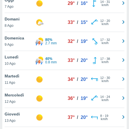
a", è
14
-
31
29°
/
16°
km/h
7 Ago
al sito
ettando
Domani
12
-
20
33°
/
15°
zione di
km/h
8 Ago
okie,
dei nostri
Domenica
80%
17
-
32
che ci
32°
/
19°
2.7 mm
km/h
9 Ago
no di
 e
e il
Lunedì
40%
17
-
38
33°
/
20°
amento
0.8 mm
km/h
10 Ago
 Web,
i
Martedì
12
-
30
re un
34°
/
20°
km/h
11 Ago
pecifico
arti la
Mercoledì
à o
14
-
24
36°
/
19°
km/h
i
12 Ago
zzati
 di esso.
Giovedi
8
-
19
sultare
37°
/
20°
km/h
13 Ago
oni nella