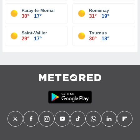
Paray-le-Monial
Romenay
30°
17°
31°
19°
Saint-Vallier
Tournus
29°
17°
30°
18°