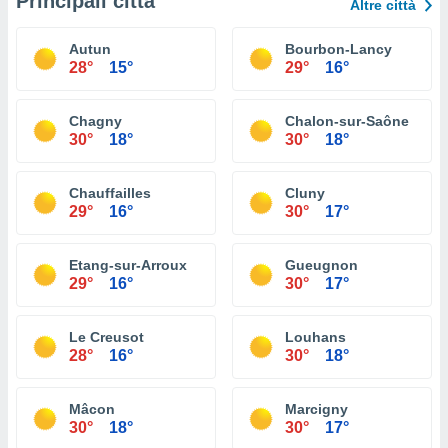
Principali città
Altre città
Autun
Bourbon-Lancy
28°
15°
29°
16°
Chagny
Chalon-sur-Saône
30°
18°
30°
18°
Chauffailles
Cluny
29°
16°
30°
17°
Etang-sur-Arroux
Gueugnon
29°
16°
30°
17°
Le Creusot
Louhans
28°
16°
30°
18°
Mâcon
Marcigny
30°
18°
30°
17°