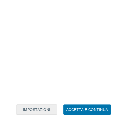
Calendario Lunare
Lun
Mar
Mer
Gio
Ven
Sab
Dom
6
7
8
9
10
11
12
13
14
15
16
17
18
19
IMPOSTAZIONI
ACCETTA E CONTINUA