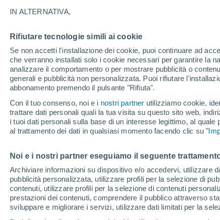
28°
IN ALTERNATIVA,
Rifiutare tecnologie simili ai cookie
UV
7 Alto
Se non accetti l'installazione dei cookie, puoi continuare ad acc
Temp. percepita 27°
FPS
15-25
che verranno installati solo i cookie necessari per garantire la n
analizzare il comportamento o per mostrare pubblicità o contenut
generali e pubblicità non personalizzata. Puoi rifiutare l'install
abbonamento premendo il pulsante "Rifiuta".
Ultim'ora.
Il fenomeno El Niño sta tornando: "L'interrutt
Con il tuo consenso, noi e i
nostri partner
utilizziamo cookie, iden
sta azionando proprio ora" – ecco cosa ci asp
trattare dati personali quali la tua visita su questo sito web, indiri
in inverno
i tuoi dati personali sulla base di un interesse legittimo, al quale
Il Meteo 1 - 7
Attualità
Mappa della Temperatura
R
al trattamento dei dati in qualsiasi momento facendo clic su "
Imp
Noi e i nostri partner eseguiamo il seguente trattamento
Domani
Sabato
D
Oggi
Archiviare informazioni su dispositivo e/o accedervi, utilizzare dati
pubblicità personalizzata, utilizzare profili per la selezione di pu
7 Ago
8 Ago
6 Ago
contenuti, utilizzare profili per la selezione di contenuti personal
prestazioni dei contenuti, comprendere il pubblico attraverso stat
sviluppare e migliorare i servizi, utilizzare dati limitati per la sel