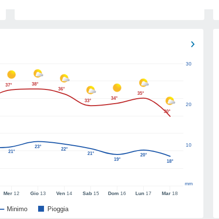
30
38°
37°
36°
35°
34°
33°
20
30°
10
23°
22°
21°
21°
20°
19°
18°
mm
Mer
12
Gio
13
Ven
14
Sab
15
Dom
16
Lun
17
Mar
18
Minimo
Pioggia