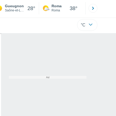
Gueugnon
Roma
Milano
28°
38°
Saône-et-Loire
Roma
Milano
°C