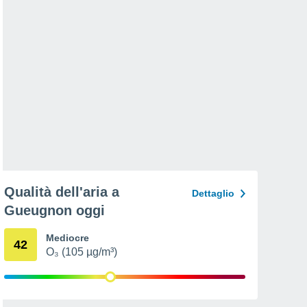
Qualità dell'aria a
Dettaglio
Gueugnon oggi
Mediocre
42
O₃ (105 µg/m³)