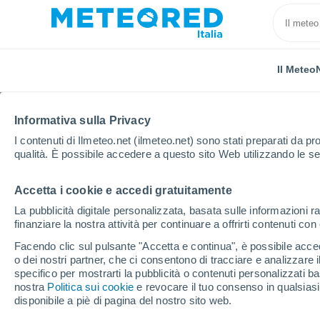
Il Meteo
Informativa sulla Privacy
I contenuti di Ilmeteo.net (ilmeteo.net) sono stati preparati da pro
qualità. È possibile accedere a questo sito Web utilizzando le se
Accetta i cookie e accedi gratuitamente
Home
Francia
Borgogna-Franca Contea
Saona
La pubblicità digitale personalizzata, basata sulle informazioni ra
finanziare la nostra attività per continuare a offrirti contenuti co
Previsioni Meteo Gue
Facendo clic sul pulsante "Accetta e continua", è possibile accede
o dei nostri partner, che ci consentono di tracciare e analizzare
13:41
Giovedi
specifico per mostrarti la pubblicità o contenuti personalizzati b
nostra
Politica sui cookie
e revocare il tuo consenso in qualsia
disponibile a piè di pagina del nostro sito web.
Sereno