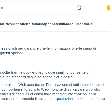
Notizie
Video
Allerte
Radar
Mappe
Satelliti
Modelli
Mondo
Sci
fessionisti per garantire che le informazioni offerte siano di
guenti opzioni:
 e Loira
Gueugnon
ccolte tramite cookie o tecnologie simili, ci consente di
n elevati standard di qualità senza alcun costo.
ugnon
re al sito Web accettando l'installazione di tutti i cookie, nostri
 il comportamento sul sito Web, nonché di sviluppare un profilo
...
asati su di esso. Puoi consultare maggiori informazioni nella
si momento premendo il pulsante
Impostazioni cookie
che appare
Per ora
Cielo sereno nelle prossime ore