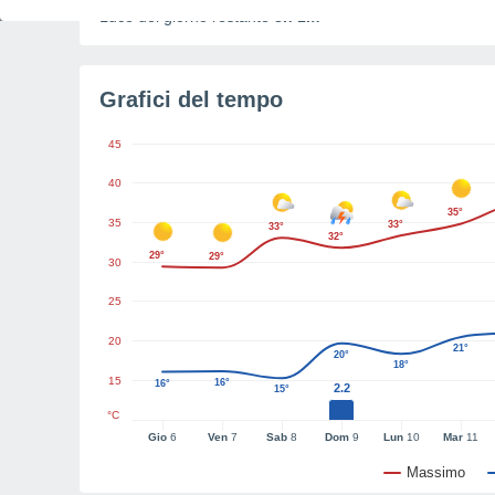
Luce del giorno restante
8h 1m
Grafici del tempo
45
40
35°
35
33°
33°
32°
29°
29°
30
25
20
21°
20°
18°
15
16°
16°
2.2
15°
°C
Gio
6
Ven
7
Sab
8
Dom
9
Lun
10
Mar
11
Massimo