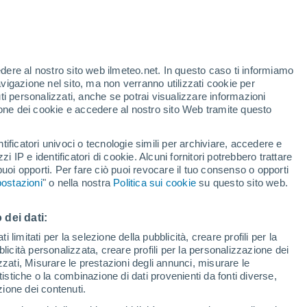
edere al nostro sito web ilmeteo.net. In questo caso ti informiamo
avigazione nel sito, ma non verranno utilizzati cookie per
i personalizzati, anche se potrai visualizzare informazioni
azione dei cookie e accedere al nostro sito Web tramite questo
ore si
tificatori univoci o tecnologie simili per archiviare, accedere e
etta
zzi IP e identificatori di cookie. Alcuni fornitori potrebbero trattare
 puoi opporti. Per fare ciò puoi revocare il tuo consenso o opporti
adar di pioggia
Satelliti
Modelli
ostazioni
" o nella nostra
Politica sui cookie
su questo sito web.
 dei dati:
omenica
Lunedì
Martedì
Mercoledì
 limitati per la selezione della pubblicità, creare profili per la
bblicità personalizzata, creare profili per la personalizzazione dei
9 Ago
10 Ago
11 Ago
12 Ago
izzati, Misurare le prestazioni degli annunci, misurare le
istiche o la combinazione di dati provenienti da fonti diverse,
ezione dei contenuti.
80%