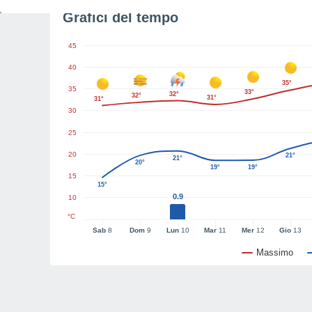
Grafici del tempo
45
40
35°
35
33°
32°
32°
31°
31°
30
25
20
21°
21°
20°
19°
19°
15
15°
0.9
10
°C
Sab
8
Dom
9
Lun
10
Mar
11
Mer
12
Gio
13
Massimo