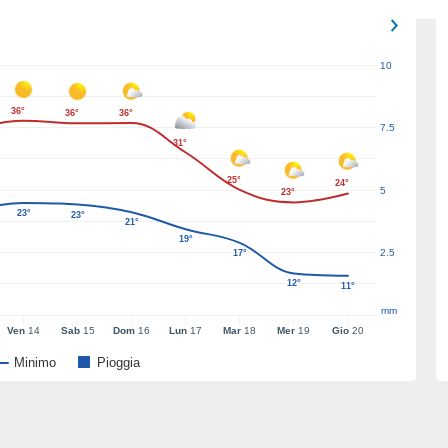
10
36°
36°
36°
7.5
31°
25°
24°
5
23°
23°
23°
21°
19°
2.5
17°
12°
11°
mm
Ven
14
Sab
15
Dom
16
Lun
17
Mar
18
Mer
19
Gio
20
Minimo
Pioggia