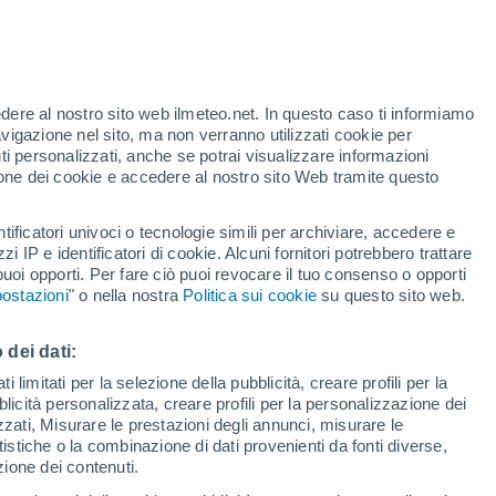
edere al nostro sito web ilmeteo.net. In questo caso ti informiamo
/h
avigazione nel sito, ma non verranno utilizzati cookie per
i personalizzati, anche se potrai visualizzare informazioni
azione dei cookie e accedere al nostro sito Web tramite questo
tificatori univoci o tecnologie simili per archiviare, accedere e
e?
zzi IP e identificatori di cookie. Alcuni fornitori potrebbero trattare
 puoi opporti. Per fare ciò puoi revocare il tuo consenso o opporti
adar di pioggia
Satelliti
Modelli
ostazioni
" o nella nostra
Politica sui cookie
su questo sito web.
 dei dati:
Martedì
Mercoledì
Giovedi
Venerdì
 limitati per la selezione della pubblicità, creare profili per la
bblicità personalizzata, creare profili per la personalizzazione dei
11 Ago
12 Ago
13 Ago
14 Ago
izzati, Misurare le prestazioni degli annunci, misurare le
istiche o la combinazione di dati provenienti da fonti diverse,
ezione dei contenuti.