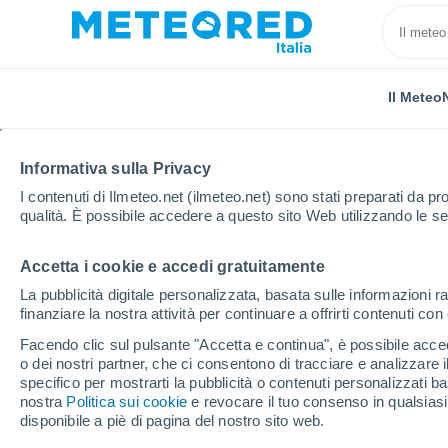
Il Meteo
Informativa sulla Privacy
I contenuti di Ilmeteo.net (ilmeteo.net) sono stati preparati da pro
qualità. È possibile accedere a questo sito Web utilizzando le se
Accetta i cookie e accedi gratuitamente
Home
Francia
Borgogna-Franca Contea
Alta 
La pubblicità digitale personalizzata, basata sulle informazioni ra
finanziare la nostra attività per continuare a offrirti contenuti co
Previsioni Meteo Cham
Facendo clic sul pulsante "Accetta e continua", è possibile accede
o dei nostri partner, che ci consentono di tracciare e analizzare
11:01
Sabato
specifico per mostrarti la pubblicità o contenuti personalizzati b
nostra
Politica sui cookie
e revocare il tuo consenso in qualsia
disponibile a piè di pagina del nostro sito web.
Sereno