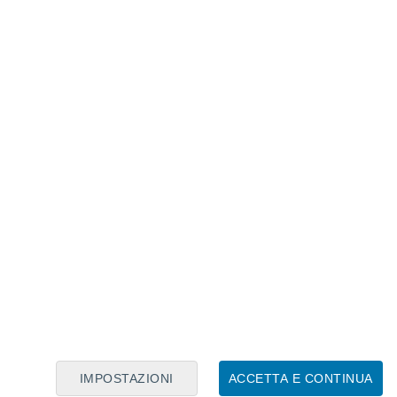
Calendario Lunare
Lun
Mar
Mer
Gio
Ven
Sab
Dom
8
9
10
11
12
13
14
15
16
17
18
19
20
21
IMPOSTAZIONI
ACCETTA E CONTINUA