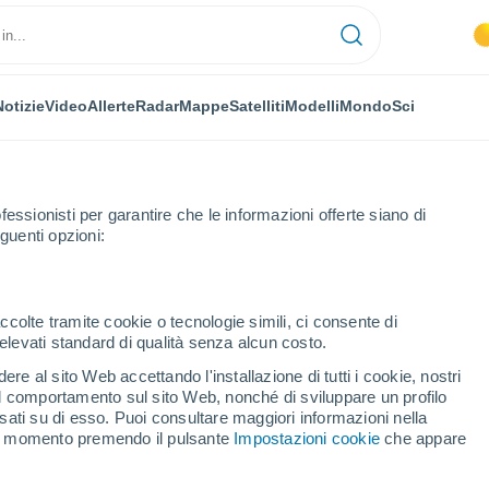
Notizie
Video
Allerte
Radar
Mappe
Satelliti
Modelli
Mondo
Sci
fessionisti per garantire che le informazioni offerte siano di
guenti opzioni:
Saona
Champagney
ccolte tramite cookie o tecnologie simili, ci consente di
n elevati standard di qualità senza alcun costo.
pagney (Alta Saona)
re al sito Web accettando l'installazione di tutti i cookie, nostri
 il comportamento sul sito Web, nonché di sviluppare un profilo
...
asati su di esso. Puoi consultare maggiori informazioni nella
si momento premendo il pulsante
Impostazioni cookie
che appare
Per ora
Intervalli nuvolosi nelle prossime
ore