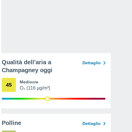
Qualità dell'aria a
Dettaglio
Champagney oggi
Mediocre
45
O₃ (116 µg/m³)
Polline
Dettaglio