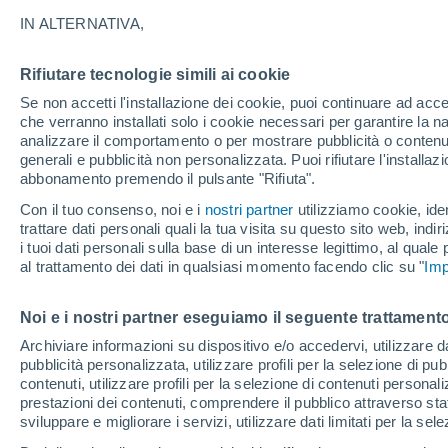
25°
IN ALTERNATIVA,
Rifiutare tecnologie simili ai cookie
Est
Se non accetti l'installazione dei cookie, puoi continuare ad acc
Temp. percepita 26°
11
-
27 km
che verranno installati solo i cookie necessari per garantire la n
analizzare il comportamento o per mostrare pubblicità o contenut
generali e pubblicità non personalizzata. Puoi rifiutare l'install
abbonamento premendo il pulsante "Rifiuta".
Ultim'ora.
Ondata di calore fino a Ferragosto: rischia di
Con il tuo consenso, noi e i
nostri partner
utilizziamo cookie, iden
diventare eccezionale. Svolta solo a fine mes
trattare dati personali quali la tua visita su questo sito web, indiri
i tuoi dati personali sulla base di un interesse legittimo, al quale
Il Meteo 1 - 7
Attualità
Mappa della Temperatura
R
al trattamento dei dati in qualsiasi momento facendo clic su "
Imp
Noi e i nostri partner eseguiamo il seguente trattamento
Domani
Lunedì
Oggi
Archiviare informazioni su dispositivo e/o accedervi, utilizzare dati
pubblicità personalizzata, utilizzare profili per la selezione di pu
9 Ago
10 Ago
8 Ago
contenuti, utilizzare profili per la selezione di contenuti personal
prestazioni dei contenuti, comprendere il pubblico attraverso stat
sviluppare e migliorare i servizi, utilizzare dati limitati per la sel
50%