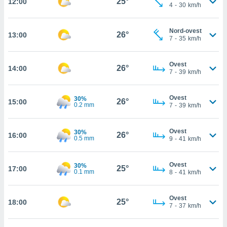
25°
12:00
4
-
30
km/h
cità
Nord-ovest
izzata,
26°
13:00
ACCETTA
7
-
35
km/h
ulle
E
ioni
CONTINUA
tramite
Ovest
26°
14:00
7
-
39
km/h
e simili,
IMPOSTAZIONI
nte di
Ovest
30%
e la
26°
15:00
0.2 mm
7
-
39
km/h
tività per
re a
ontenuti
Ovest
30%
26°
16:00
ti
0.5 mm
9
-
41
km/h
 di
senza
Ovest
30%
sto.
25°
17:00
0.1 mm
8
-
41
km/h
clic sul
 "Accetta
Ovest
25°
a", è
18:00
7
-
37
km/h
al sito