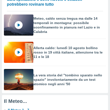
a su
potrebbero rovinare tutto
ito web,
IP e
tori di
Meteo, caldo senza tregua ma dalle 14
Alcuni
temporali in montagna: possibile
sconfinamento in pianura nel Lazio e in
ro
Calabria
 tuoi dati
 sulla
un
e
Allerta caldo: lunedì 10 agosto bollino
, al quale
rosso in 19 città italiane, attenzione tra le
11 e le 18
rti. Per
puoi
il tuo
o o
La vera storia del "tombino sparato nello
l
spazio" involontariamente da un test
nto dei
atomico negli anni '50
ualsiasi
 facendo
ioni
" o
Il Meteo...
tra
sui cookie