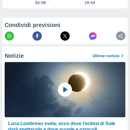
izzata.
02:58
19:43
utare
zione dei
 al
Condividi previsioni
ito Web
questo
ento
 il
Notizie
Ultime notizie
o
, noi e i
rtner
mo
tori
o
e simili
viare,
 e
ati
Luca Lombroso svela: ecco dove l'eclissi di Sole
 quali la
darà spettacolo e dove nuvole e ostacoli