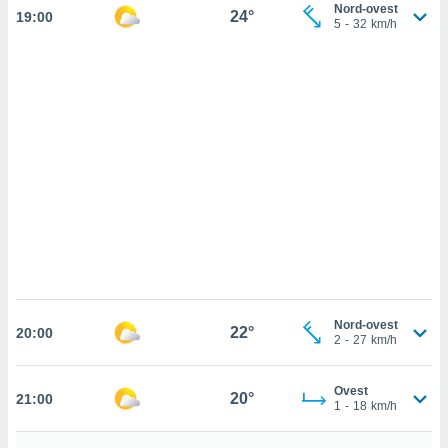
ettando
Nord-ovest
24°
19:00
5
-
32
km/h
zione di
okie,
dei nostri
che ci
no di
 e
e il
amento
 Web,
i
re un
pecifico
arti la
à o
i
zzati
Nord-ovest
 di esso.
22°
20:00
2
-
27
km/h
sultare
oni nella
Ovest
20°
21:00
1
-
18
km/h
sui cookie
e il tuo