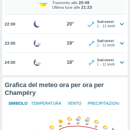
Tramonto alle
20:49
 in
Ultima luce alle
21:23
o
 il
Sud-ovest
20°
22:00
1
-
13
km/h
azioni
kie
Sud-ovest
19°
re
23:00
1
-
11
km/h
le a piè
 del
to web.
Sud-ovest
18°
24:00
1
-
11
km/h
ATIVA,
Grafica del meteo ora per ora per
e
Champéry
gie
i cookie
SIMBOLO
TEMPERATURA
VENTO
PRECIPITAZIONI
ccetti
zione dei
puoi
re ad
26°
26°
25°
24°
24°
 al