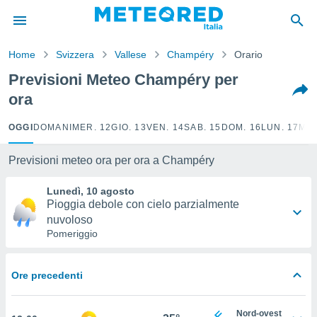
tiva
rivacy
Home
Svizzera
Vallese
Champéry
Orario
ti di
net
Previsioni Meteo Champéry per
net)
ora
i
 da
nisti per
OGGI
DOMANI
MER. 12
GIO. 13
VEN. 14
SAB. 15
DOM. 16
LUN. 17
MAR
 che le
ioni
Previsioni meteo ora per ora a Champéry
iano di
È
Lunedì, 10 agosto
Pioggia debole con cielo parzialmente
 a
nuvoloso
ito Web
Pomeriggio
do le
opzioni:
 i
Ore precedenti
e
Nord-ovest
amente