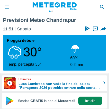
Previsioni Meteo Chandrapur
tiva
rivacy
11:51
Sabato
...
ti di
net
Pioggia debole
net)
30°
i
 da
nisti per
60%
 che le
Temp. percepita 35°
0.2 mm
ioni
iano di
È
Ultim'ora.
Luca Lombroso non vede la fine del caldo:
 a
"Ferragosto 2026 potrebbe entrare nella storia.
ito Web
Ecco perché."
do le
opzioni:
Scarica
GRATIS
la app di
Meteored!
Installa
 i