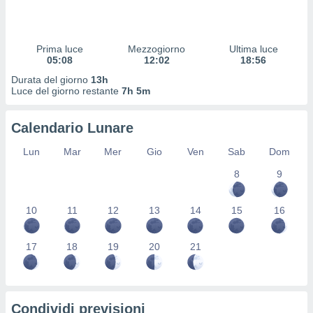
 profili
lezione
cità
izzata,
Prima luce
Mezzogiorno
Ultima luce
fili per
05:08
12:02
18:56
Durata del giorno
13h
izzazione
Luce del giorno restante
7h 5m
nuti,
 profili
Calendario Lunare
lezione
uti
Lun
Mar
Mer
Gio
Ven
Sab
Dom
zzati,
 le
8
9
ni degli
 misurare
zioni dei
10
11
12
13
14
15
16
,
ere il
17
18
19
20
21
so
he o la
ione di
enienti
Condividi previsioni
diverse,