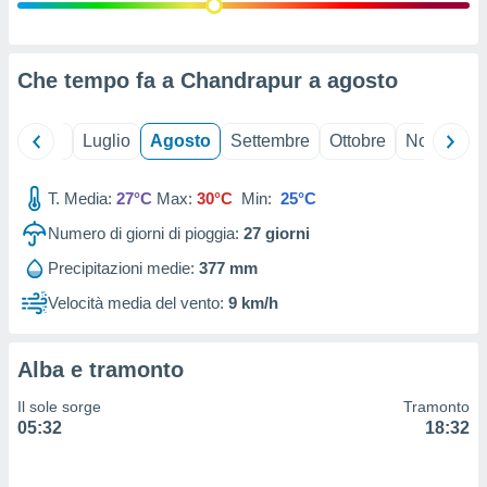
ioni
" o
tra
sui cookie
o sito
Che tempo fa a Chandrapur a
agosto
nostri
Giugno
Luglio
Agosto
Settembre
Ottobre
Novembre
mo il
T. Media:
27°C
Max:
30°C
Min:
25°C
te
ento dei
Numero di giorni di pioggia:
27
giorni
Precipitazioni medie:
377 mm
re
ioni su
Velocità media del vento:
9 km/h
vo e/o
i,
 dati
Alba e tramonto
er la
 della
Il sole sorge
Tramonto
à, creare
05:32
18:32
r la
à
izzata,