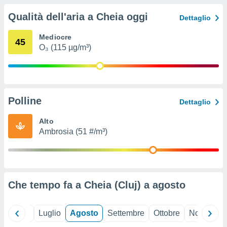
ioni
" o
Qualità dell'aria a Cheia oggi
tra
Dettaglio
sui cookie
o sito
Mediocre
45
O₃ (115 µg/m³)
nostri
mo il
te
Polline
Dettaglio
ento dei
Alto
re
Ambrosia (51 #/m³)
ioni su
vo e/o
i,
 dati
er la
Che tempo fa a Cheia (Cluj) a
agosto
 della
à, creare
r la
à
Giugno
Luglio
Agosto
Settembre
Ottobre
Novembre
izzata,