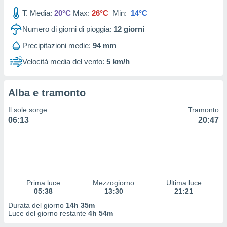
 profili
T. Media:
20°C
Max:
26°C
Min:
14°C
lezione
cità
Numero di giorni di pioggia:
12
giorni
izzata,
fili per
Precipitazioni medie:
94 mm
Velocità media del vento:
5 km/h
izzazione
nuti,
 profili
Alba e tramonto
lezione
uti
Il sole sorge
Tramonto
zzati,
06:13
20:47
 le
ni degli
 misurare
zioni dei
,
ere il
Prima luce
Mezzogiorno
Ultima luce
so
05:38
13:30
21:21
he o la
Durata del giorno
14h 35m
ione di
Luce del giorno restante
4h 54m
enienti
diverse,