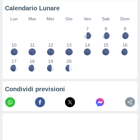
re e
Calendario Lunare
e i
tilizzare
Lun
Mar
Mer
Gio
Ven
Sab
Dom
ati per la
7
8
9
e dei
.
10
11
12
13
14
15
16
izzazione
17
18
19
20
azione
o la
e del
vo,
à e
Condividi previsioni
i
zzati,
one delle
ni dei
 e degli
 ricerche
ico,
di