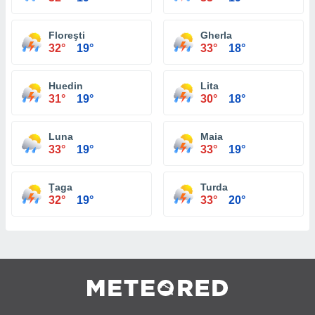
Floreşti
Gherla
32°
19°
33°
18°
Huedin
Lita
31°
19°
30°
18°
Luna
Maia
33°
19°
33°
19°
Ţaga
Turda
32°
19°
33°
20°