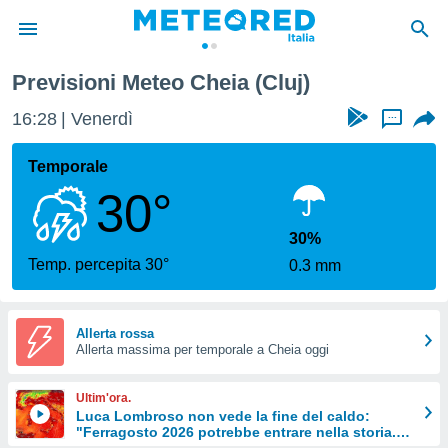
Previsioni Meteo Cheia (Cluj)
tiva
rivacy
16:28
Venerdì
...
ti di
net
Temporale
net)
30°
i
 da
nisti per
30%
 che le
Temp. percepita 30°
0.3 mm
ioni
iano di
È
Allerta rossa
 a
Allerta massima per temporale a Cheia oggi
ito Web
do le
Ultim'ora.
opzioni:
Luca Lombroso non vede la fine del caldo:
"Ferragosto 2026 potrebbe entrare nella storia.
 i