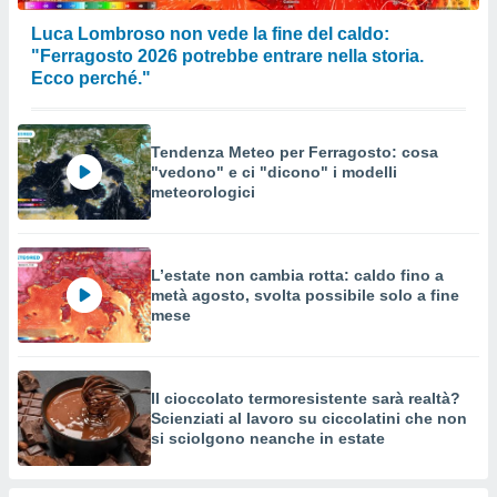
Luca Lombroso non vede la fine del caldo:
"Ferragosto 2026 potrebbe entrare nella storia.
Ecco perché."
Tendenza Meteo per Ferragosto: cosa
"vedono" e ci "dicono" i modelli
meteorologici
L’estate non cambia rotta: caldo fino a
metà agosto, svolta possibile solo a fine
mese
Il cioccolato termoresistente sarà realtà?
Scienziati al lavoro su ciccolatini che non
si sciolgono neanche in estate