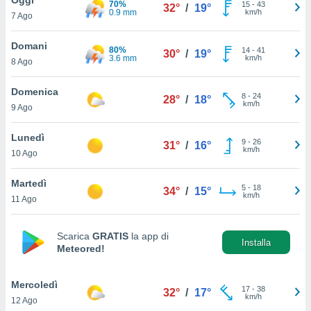
70%
a", è
15
-
43
32°
/
19°
0.9 mm
km/h
7 Ago
al sito
ettando
Domani
80%
14
-
41
30°
/
19°
zione di
3.6 mm
km/h
8 Ago
okie,
dei nostri
Domenica
8
-
24
che ci
28°
/
18°
km/h
9 Ago
no di
 e
e il
Lunedì
9
-
26
31°
/
16°
amento
km/h
10 Ago
 Web,
i
Martedì
5
-
18
re un
34°
/
15°
km/h
11 Ago
pecifico
arti la
à o
Scarica
GRATIS
la app di
i
Installa
Meteored!
zzati
 di esso.
sultare
Mercoledì
17
-
38
32°
/
17°
km/h
12 Ago
oni nella