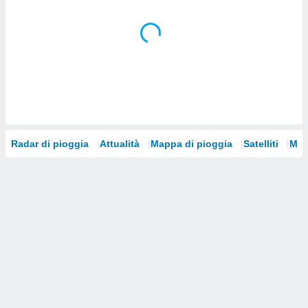
i nostri
artner
Radar di pioggia
Attualità
Mappa di pioggia
Satelliti
Mod