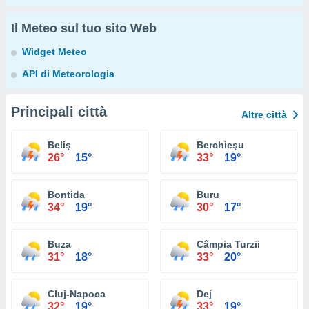
Il Meteo sul tuo sito Web
Widget Meteo
API di Meteorologia
Principali città
Altre città
Beliş
Berchieşu
26°
15°
33°
19°
Bontida
Buru
34°
19°
30°
17°
Buza
Câmpia Turzii
31°
18°
33°
20°
Cluj-Napoca
Dej
32°
19°
33°
19°