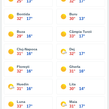
25°
13°
32°
17°
Bontida
Buru
32°
17°
30°
13°
Buza
Câmpia Turzii
29°
16°
33°
17°
Cluj-Napoca
Dej
31°
16°
32°
17°
Floreşti
Gherla
32°
16°
31°
16°
Huedin
Lita
31°
16°
30°
14°
Luna
Maia
33°
17°
31°
17°