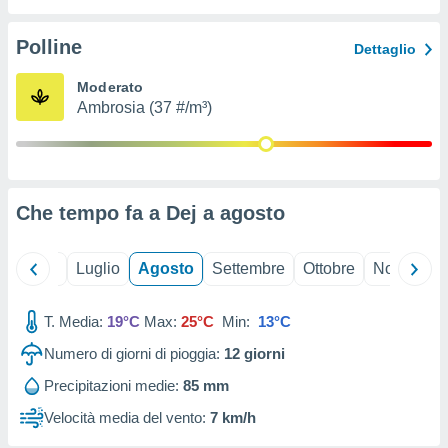
ioni
" o
tra
Polline
Dettaglio
sui cookie
o sito
Moderato
Ambrosia (37 #/m³)
nostri
mo il
te
ento dei
Che tempo fa a Dej a
agosto
re
ioni su
Giugno
Luglio
Agosto
Settembre
Ottobre
Novembre
vo e/o
i,
T. Media:
19°C
Max:
25°C
Min:
13°C
 dati
er la
Numero di giorni di pioggia:
12
giorni
 della
à, creare
Precipitazioni medie:
85 mm
r la
Velocità media del vento:
7 km/h
à
izzata,