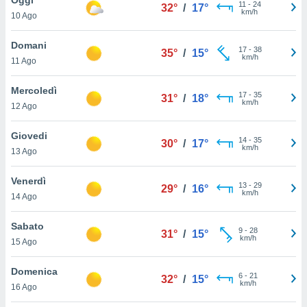
a", è
11
-
24
32°
/
17°
km/h
10 Ago
al sito
ettando
Domani
17
-
38
35°
/
15°
zione di
km/h
11 Ago
okie,
dei nostri
Mercoledì
17
-
35
che ci
31°
/
18°
km/h
12 Ago
no di
 e
e il
Giovedi
14
-
35
30°
/
17°
amento
km/h
13 Ago
 Web,
i
Venerdì
13
-
29
re un
29°
/
16°
km/h
14 Ago
pecifico
arti la
Sabato
à o
9
-
28
31°
/
15°
km/h
i
15 Ago
zzati
 di esso.
Domenica
6
-
21
sultare
32°
/
15°
km/h
16 Ago
oni nella