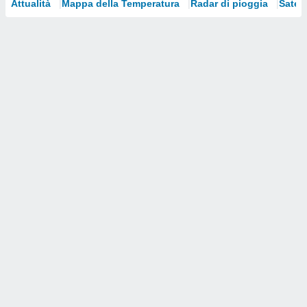
Attualità
Mappa della Temperatura
Radar di pioggia
Satelli
i nostri
artner