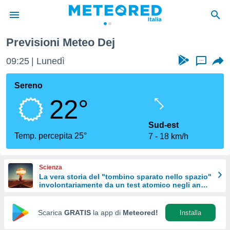
Previsioni Meteo Dej
tiva
rivacy
09:26
Lunedì
...
ti di
net
Sereno
net)
22°
i
 da
nisti per
Sud-est
 che le
Temp. percepita 25°
7
18 km/h
ioni
iano di
È
Scienza
La vera storia del "tombino sparato nello spazio"
 a
involontariamente da un test atomico negli anni
ito Web
'50
do le
opzioni:
Scarica
GRATIS
la app di
Meteored!
Installa
 i