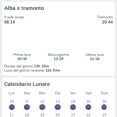
 profili
Alba e tramonto
lezione
cità
Il sole sorge
Tramonto
izzata,
06:14
20:44
fili per
izzazione
nuti,
 profili
lezione
uti
Prima luce
Mezzogiorno
Ultima luce
zzati,
05:40
13:29
21:18
 le
Durata del giorno
14h 30m
ni degli
Luce del giorno restante
11h 53m
 misurare
zioni dei
,
Calendario Lunare
ere il
Lun
Mar
Mer
Gio
Ven
Sab
Dom
so
10
11
12
13
14
15
16
he o la
ione di
enienti
17
18
19
20
21
22
23
diverse,