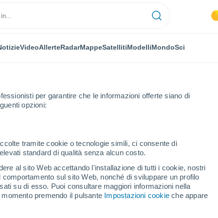
Notizie
Video
Allerte
Radar
Mappe
Satelliti
Modelli
Mondo
Sci
fessionisti per garantire che le informazioni offerte siano di
guenti opzioni:
cester
ccolte tramite cookie o tecnologie simili, ci consente di
n elevati standard di qualità senza alcun costo.
cester
re al sito Web accettando l'installazione di tutti i cookie, nostri
 il comportamento sul sito Web, nonché di sviluppare un profilo
...
asati su di esso. Puoi consultare maggiori informazioni nella
si momento premendo il pulsante
Impostazioni cookie
che appare
Per ora
Intervalli nuvolosi nelle prossime
ore