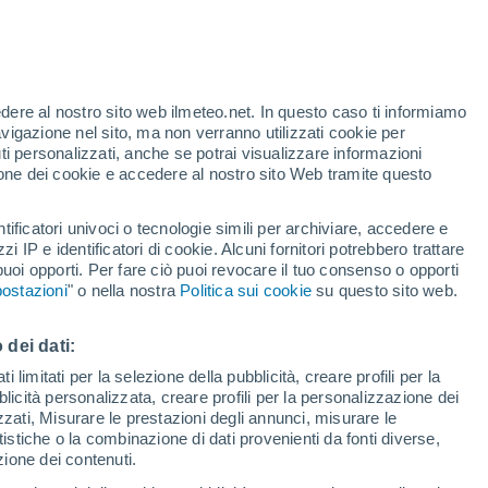
t
edere al nostro sito web ilmeteo.net. In questo caso ti informiamo
avigazione nel sito, ma non verranno utilizzati cookie per
i personalizzati, anche se potrai visualizzare informazioni
azione dei cookie e accedere al nostro sito Web tramite questo
forti
tificatori univoci o tecnologie simili per archiviare, accedere e
zzi IP e identificatori di cookie. Alcuni fornitori potrebbero trattare
 puoi opporti. Per fare ciò puoi revocare il tuo consenso o opporti
di pioggia
Satelliti
Modelli
ostazioni
" o nella nostra
Politica sui cookie
su questo sito web.
 dei dati:
Lunedì
Martedì
Mercoledì
Giovedi
 limitati per la selezione della pubblicità, creare profili per la
bblicità personalizzata, creare profili per la personalizzazione dei
10 Ago
11 Ago
12 Ago
13 Ago
izzati, Misurare le prestazioni degli annunci, misurare le
istiche o la combinazione di dati provenienti da fonti diverse,
ezione dei contenuti.