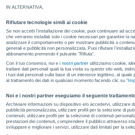
10°
IN ALTERNATIVA,
Rifiutare tecnologie simili ai cookie
Nord-oves
Se non accetti l'installazione dei cookie, puoi continuare ad acc
Temp. percepita 10°
4
-
7 km/h
che verranno installati solo i cookie necessari per garantire la n
analizzare il comportamento o per mostrare pubblicità o contenut
generali e pubblicità non personalizzata. Puoi rifiutare l'install
abbonamento premendo il pulsante "Rifiuta".
Ultim’ora
Caldo intenso sull’Italia, ma venerdì 7 agosto 
Con il tuo consenso, noi e i
nostri partner
utilizziamo cookie, iden
temporali minacciano il Nord
trattare dati personali quali la tua visita su questo sito web, indiri
i tuoi dati personali sulla base di un interesse legittimo, al quale
Il Meteo 1 - 7
Attualità
Mappa di nuvolosità
Radar 
al trattamento dei dati in qualsiasi momento facendo clic su "
Imp
Noi e i nostri partner eseguiamo il seguente trattamento
Domani
Domenica
Oggi
Archiviare informazioni su dispositivo e/o accedervi, utilizzare dati
pubblicità personalizzata, utilizzare profili per la selezione di pu
8 Ago
9 Ago
7 Ago
contenuti, utilizzare profili per la selezione di contenuti personal
prestazioni dei contenuti, comprendere il pubblico attraverso stat
sviluppare e migliorare i servizi, utilizzare dati limitati per la sel