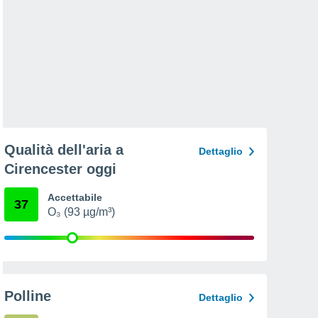
Qualità dell'aria a
Dettaglio
Cirencester oggi
Accettabile
37
O₃ (93 µg/m³)
Polline
Dettaglio