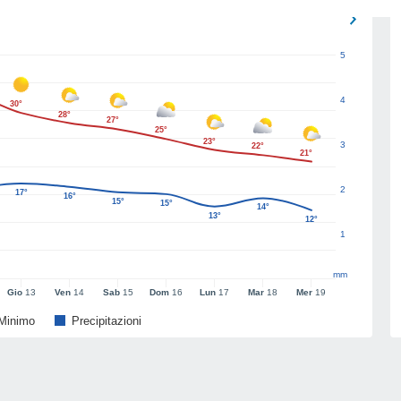
5
4
30°
28°
27°
25°
23°
3
22°
21°
2
17°
16°
15°
15°
14°
13°
12°
1
mm
Gio
13
Ven
14
Sab
15
Dom
16
Lun
17
Mar
18
Mer
19
Minimo
Precipitazioni