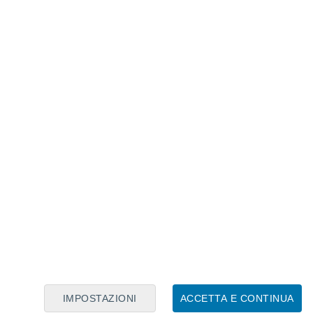
Calendario Lunare
Lun
Mar
Mer
Gio
Ven
Sab
Dom
7
8
9
10
11
12
13
14
15
16
17
18
19
20
IMPOSTAZIONI
ACCETTA E CONTINUA