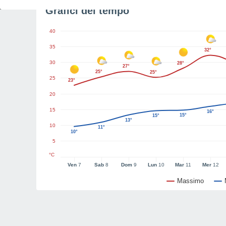
Grafici del tempo
40
35
32°
30
28°
27°
25°
25°
25
23°
20
15
16°
15°
15°
13°
10
11°
10°
5
°C
Ven
7
Sab
8
Dom
9
Lun
10
Mar
11
Mer
12
Massimo