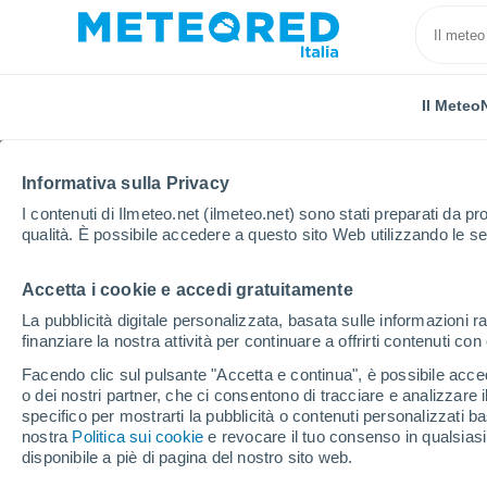
Il Meteo
Informativa sulla Privacy
I contenuti di Ilmeteo.net (ilmeteo.net) sono stati preparati da pro
qualità. È possibile accedere a questo sito Web utilizzando le se
Accetta i cookie e accedi gratuitamente
Home
Regno Unito
Sud Ovest Inghilterra
Ciren
La pubblicità digitale personalizzata, basata sulle informazioni ra
finanziare la nostra attività per continuare a offrirti contenuti co
Previsioni Meteo Ciren
Facendo clic sul pulsante "Accetta e continua", è possibile accede
o dei nostri partner, che ci consentono di tracciare e analizzare
05:28
Venerdì
specifico per mostrarti la pubblicità o contenuti personalizzati b
nostra
Politica sui cookie
e revocare il tuo consenso in qualsia
disponibile a piè di pagina del nostro sito web.
Sereno