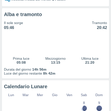
 profili
lezione
cità
Alba e tramonto
izzata,
fili per
Il sole sorge
Tramonto
05:46
20:42
izzazione
nuti,
 profili
lezione
uti
zzati,
Prima luce
Mezzogiorno
Ultima luce
 le
05:08
13:15
21:20
ni degli
 misurare
Durata del giorno
14h 56m
zioni dei
Luce del giorno restante
8h 42m
,
ere il
Calendario Lunare
so
Lun
Mar
Mer
Gio
Ven
Sab
Dom
he o la
ione di
8
9
enienti
diverse,