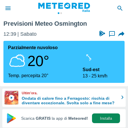
Previsioni Meteo Osmington
tiva
rivacy
12:39
Sabato
...
ti di
net
Parzialmente nuvoloso
net)
20°
i
 da
nisti per
Sud-est
 che le
Temp. percepita 20°
13
25 km/h
ioni
iano di
È
Ultim'ora.
Ondata di calore fino a Ferragosto: rischia di
 a
diventare eccezionale. Svolta solo a fine mese?
ito Web
do le
opzioni:
Scarica
GRATIS
la app di
Meteored!
Installa
 i