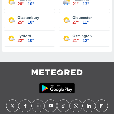
26°
10°
21°
13°
Glastonbury
Gloucester
25°
10°
27°
11°
Lydford
Osmington
22°
10°
21°
12°