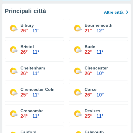
Principali città
Altre città
Bibury
Bournemouth
26°
11°
21°
12°
Bristol
Bude
26°
11°
22°
11°
Cheltenham
Cirencester
26°
11°
26°
10°
Cirencester-Coln
Corse
25°
11°
26°
10°
Croscombe
Devizes
24°
11°
25°
11°
Fairford
Falmouth