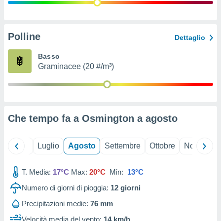
ioni
" o
tra
sui cookie
o sito
Polline
Dettaglio
Basso
nostri
Graminacee (20 #/m³)
mo il
te
ento dei
Che tempo fa a Osmington a
agosto
re
ioni su
vo e/o
Giugno
Luglio
Agosto
Settembre
Ottobre
Novembre
i,
 dati
er la
T. Media:
17°C
Max:
20°C
Min:
13°C
 della
Numero di giorni di pioggia:
12
giorni
à, creare
r la
Precipitazioni medie:
76 mm
à
izzata,
Velocità media del vento:
14 km/h