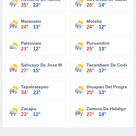
35°
23°
28°
14°
Maravatio
Morelia
24°
13°
24°
12°
Patzcuaro
Puruandiro
23°
12°
25°
13°
Sahuayo De Jose Maria Morelos
Tacambaro De Codallos
27°
15°
26°
17°
Tepalcatepec
Uruapan Del Progreso
34°
23°
25°
13°
Zacapu
Zamora De Hidalgo
23°
12°
27°
14°