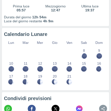
 profili
Prima luce
Mezzogiorno
Ultima luce
lezione
05:57
12:47
19:37
cità
izzata,
Durata del giorno
12h 54m
Luce del giorno restante
4h 9m
fili per
izzazione
Calendario Lunare
nuti,
 profili
Lun
Mar
Mer
Gio
Ven
Sab
Dom
lezione
uti
8
9
zzati,
 le
10
11
12
13
14
15
16
ni degli
 misurare
zioni dei
17
18
19
20
21
,
ere il
so
he o la
Condividi previsioni
ione di
enienti
diverse,