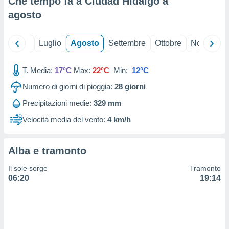
Che tempo fa a Ciudad Hidalgo a
ioni
" o
agosto
tra
sui cookie
o sito
Giugno
Luglio
Agosto
Settembre
Ottobre
Novembre
nostri
T. Media:
17°C
Max:
22°C
Min:
12°C
mo il
Numero di giorni di pioggia:
28
giorni
te
Precipitazioni medie:
329 mm
ento dei
Velocità media del vento:
4 km/h
re
ioni su
vo e/o
Alba e tramonto
i,
 dati
Il sole sorge
Tramonto
er la
06:20
19:14
 della
à, creare
r la
à
izzata,