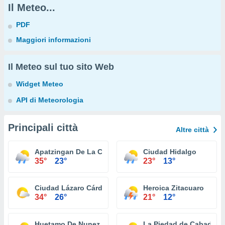
Il Meteo...
PDF
Maggiori informazioni
Il Meteo sul tuo sito Web
Widget Meteo
API di Meteorologia
Principali città
Altre città
Apatzingan De La Constitucion
Ciudad Hidalgo
35°
23°
23°
13°
Ciudad Lázaro Cárdenas
Heroica Zitacuaro
34°
26°
21°
12°
Huetamo De Nunez
La Piedad de Cabadas