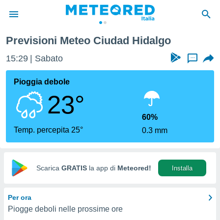
Previsioni Meteo Ciudad Hidalgo
tiva
rivacy
15:29
Sabato
...
ti di
net
Pioggia debole
net)
23°
i
 da
nisti per
60%
 che le
Temp. percepita 25°
0.3 mm
ioni
iano di
È
Scarica
GRATIS
la app di
Meteored!
Installa
 a
ito Web
do le
Per ora
opzioni:
Piogge deboli nelle prossime ore
 i