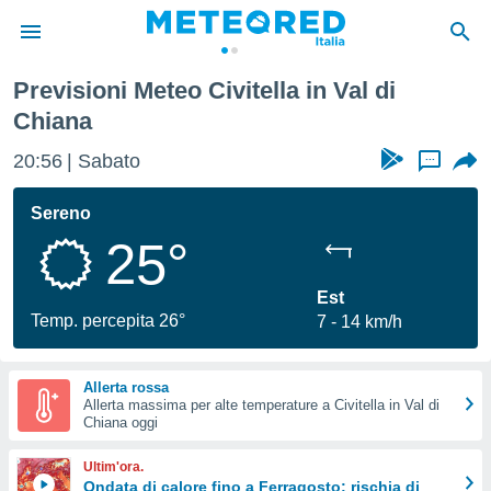
Previsioni Meteo Civitella in Val di
tiva
Chiana
rivacy
ti di
20:56
Sabato
...
net
net)
Sereno
i
 da
25°
nisti per
 che le
Est
ioni
Temp. percepita 26°
iano di
7
14 km/h
È
 a
Allerta rossa
ito Web
Allerta massima per alte temperature a Civitella in Val di
Chiana oggi
do le
opzioni:
Ultim'ora.
Ondata di calore fino a Ferragosto: rischia di
 i