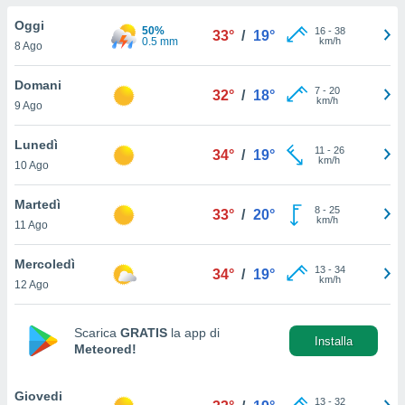
a", è
Oggi
50%
16
-
38
33°
/
19°
al sito
0.5 mm
km/h
8 Ago
ettando
zione di
Domani
7
-
20
okie,
32°
/
18°
km/h
9 Ago
dei nostri
che ci
no di
Lunedì
11
-
26
34°
/
19°
 e
km/h
10 Ago
e il
amento
Martedì
8
-
25
 Web,
33°
/
20°
km/h
11 Ago
i
re un
Mercoledì
pecifico
13
-
34
34°
/
19°
km/h
arti la
12 Ago
à o
i
zzati
Scarica
GRATIS
la app di
Installa
Meteored!
 di esso.
sultare
Giovedi
oni nella
13
-
32