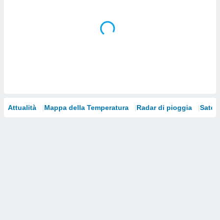
i nostri
artner
Attualità
Mappa della Temperatura
Radar di pioggia
Satelli