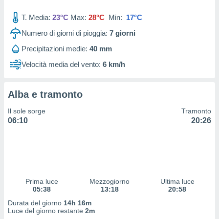
 profili
lezione
T. Media:
23°C
Max:
28°C
Min:
17°C
cità
izzata,
Numero di giorni di pioggia:
7
giorni
fili per
Precipitazioni medie:
40 mm
izzazione
Velocità media del vento:
6 km/h
nuti,
 profili
lezione
Alba e tramonto
uti
zzati,
Il sole sorge
Tramonto
 le
06:10
20:26
ni degli
 misurare
zioni dei
,
ere il
so
Prima luce
Mezzogiorno
Ultima luce
05:38
13:18
20:58
he o la
ione di
Durata del giorno
14h 16m
enienti
Luce del giorno restante
2m
diverse,