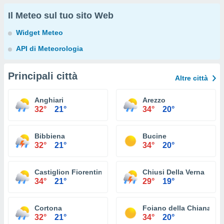
Il Meteo sul tuo sito Web
Widget Meteo
API di Meteorologia
Principali città
Altre città
Anghiari
Arezzo
32°
21°
34°
20°
Bibbiena
Bucine
32°
21°
34°
20°
Castiglion Fiorentino
Chiusi Della Verna
34°
21°
29°
19°
Cortona
Foiano della Chiana
32°
21°
34°
20°