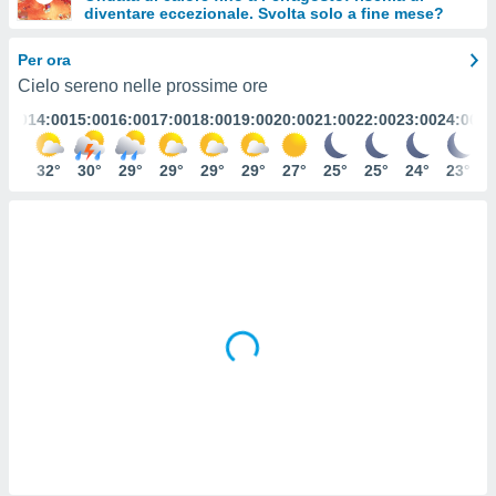
diventare eccezionale. Svolta solo a fine mese?
e
Per ora
amente
Cielo sereno nelle prossime ore
cità
3:00
14:00
15:00
16:00
17:00
18:00
19:00
20:00
21:00
22:00
23:00
24:00
izzata,
ACCETTA
ulle
E
31°
32°
30°
29°
29°
29°
29°
27°
25°
25°
24°
23°
ioni
CONTINUA
tramite
e simili,
IMPOSTAZIONI
nte di
e la
tività per
re a
ontenuti
ti
 di
senza
sto.
clic sul
 "Accetta