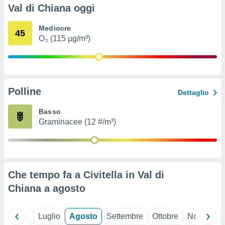
ioni
" o
Val di Chiana oggi
tra
sui cookie
Mediocre
45
o sito
O₃ (115 µg/m³)
nostri
mo il
Polline
te
Dettaglio
ento dei
Basso
Graminacee (12 #/m³)
re
ioni su
vo e/o
i,
 dati
er la
Che tempo fa a Civitella in Val di
 della
Chiana a
agosto
à, creare
r la
à
Giugno
Luglio
Agosto
Settembre
Ottobre
Novembre
izzata,