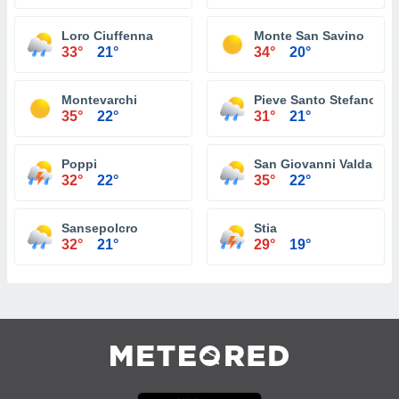
Loro Ciuffenna
Monte San Savino
33°
21°
34°
20°
Montevarchi
Pieve Santo Stefano
35°
22°
31°
21°
Poppi
San Giovanni Valdarno
32°
22°
35°
22°
Sansepolcro
Stia
32°
21°
29°
19°