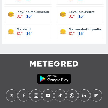
Issy-les-Moulineaux
Levallois-Perret
31°
16°
31°
16°
Malakoff
Marnes-la-Coquette
31°
16°
31°
15°