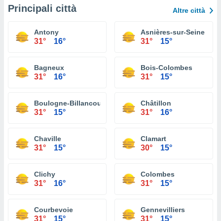
Principali città
Altre città
Antony
Asnières-sur-Seine
31°
16°
31°
15°
Bagneux
Bois-Colombes
31°
16°
31°
15°
Boulogne-Billancourt
Châtillon
31°
15°
31°
16°
Chaville
Clamart
31°
15°
30°
15°
Clichy
Colombes
31°
16°
31°
15°
Courbevoie
Gennevilliers
31°
15°
31°
15°