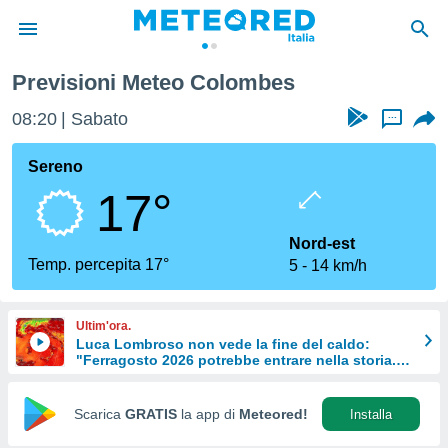
s
Previsioni Meteo Colombes
tiva
rivacy
08:20
Sabato
...
ti di
net
Sereno
net)
17°
i
 da
nisti per
Nord-est
 che le
Temp. percepita 17°
5
14 km/h
ioni
iano di
È
Ultim'ora.
Luca Lombroso non vede la fine del caldo:
 a
"Ferragosto 2026 potrebbe entrare nella storia.
ito Web
Ecco perché."
do le
opzioni:
Scarica
GRATIS
la app di
Meteored!
Installa
 i