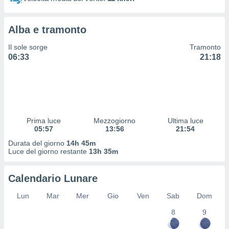
 profili
lezione
cità
Alba e tramonto
izzata,
fili per
Il sole sorge
Tramonto
06:33
21:18
izzazione
nuti,
 profili
lezione
uti
zzati,
Prima luce
Mezzogiorno
Ultima luce
 le
05:57
13:56
21:54
ni degli
 misurare
Durata del giorno
14h 45m
zioni dei
Luce del giorno restante
13h 35m
,
ere il
Calendario Lunare
so
Lun
Mar
Mer
Gio
Ven
Sab
Dom
he o la
ione di
8
9
enienti
diverse,