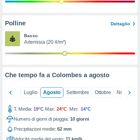
ioni
" o
tra
sui cookie
o sito
Polline
Dettaglio
Basso
nostri
Artemisia (20 #/m³)
mo il
te
ento dei
Che tempo fa a Colombes a
agosto
re
ioni su
vo e/o
Giugno
Luglio
Agosto
Settembre
Ottobre
Novembre
i,
 dati
er la
T. Media:
19°C
Max:
24°C
Min:
14°C
 della
Numero di giorni di pioggia:
10
giorni
à, creare
r la
Precipitazioni medie:
62 mm
à
izzata,
Velocità media del vento:
11 km/h