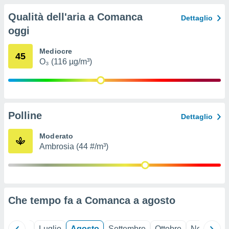
ioni
" o
Qualità dell'aria a Comanca
tra
Dettaglio
sui cookie
oggi
o sito
Mediocre
45
O₃ (116 µg/m³)
nostri
mo il
te
ento dei
Polline
Dettaglio
re
Moderato
ioni su
Ambrosia (44 #/m³)
vo e/o
i,
 dati
er la
 della
à, creare
Che tempo fa a Comanca a
agosto
r la
à
izzata,
Giugno
Luglio
Agosto
Settembre
Ottobre
Novembre