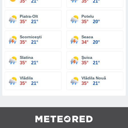
35°
21°
35°
21°
Piatra-Olt
Potelu
35°
21°
35°
20°
Scorniceşti
Seaca
35°
21°
34°
20°
Slatina
Şuica
35°
21°
35°
21°
Vlădila
Vlădila Nouă
35°
21°
35°
21°