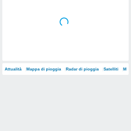
i nostri
artner
Attualità
Mappa di pioggia
Radar di pioggia
Satelliti
Mod