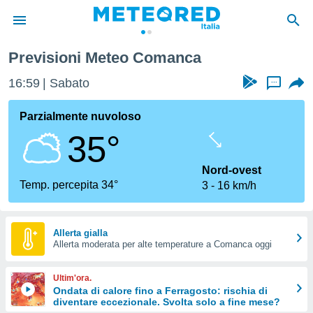
Previsioni Meteo Comanca
tiva
rivacy
16:59
Sabato
...
ti di
net
Parzialmente nuvoloso
net)
35°
i
 da
nisti per
Nord-ovest
 che le
Temp. percepita 34°
3
16 km/h
ioni
iano di
È
Allerta gialla
 a
Allerta moderata per alte temperature a Comanca oggi
ito Web
do le
Ultim'ora.
opzioni:
Ondata di calore fino a Ferragosto: rischia di
diventare eccezionale. Svolta solo a fine mese?
 i