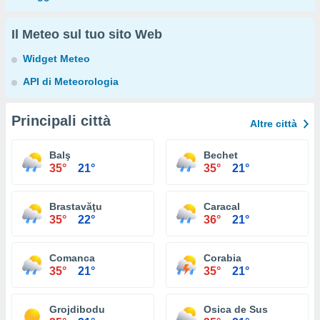
Il Meteo sul tuo sito Web
Widget Meteo
API di Meteorologia
Principali città
Altre città
Balş
Bechet
35°
21°
35°
21°
Brastavăţu
Caracal
35°
22°
36°
21°
Comanca
Corabia
35°
21°
35°
21°
Grojdibodu
Osica de Sus