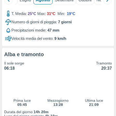
 profili
lezione
cità
T. Media:
25°C
Max:
31°C
Min:
19°C
izzata,
Numero di giorni di pioggia:
7
giorni
fili per
Precipitazioni medie:
47 mm
izzazione
nuti,
Velocità media del vento:
9 km/h
 profili
lezione
uti
Alba e tramonto
zzati,
 le
Il sole sorge
Tramonto
ni degli
06:18
20:37
 misurare
zioni dei
,
ere il
so
Prima luce
Mezzogiorno
Ultima luce
he o la
05:45
13:28
21:09
ione di
enienti
Durata del giorno
14h 20m
diverse,