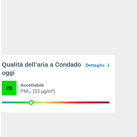
Qualità dell'aria a Condado
Dettaglio
oggi
Accettabile
29
PM₁₀ (33 µg/m³)