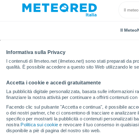
Il Meteo
Informativa sulla Privacy
I contenuti di Ilmeteo.net (ilmeteo.net) sono stati preparati da pro
qualità. È possibile accedere a questo sito Web utilizzando le se
Accetta i cookie e accedi gratuitamente
Home
Puerto Rico
Comune di San Juan
Conda
La pubblicità digitale personalizzata, basata sulle informazioni ra
finanziare la nostra attività per continuare a offrirti contenuti co
Previsioni Meteo Cond
Facendo clic sul pulsante "Accetta e continua", è possibile accede
o dei nostri partner, che ci consentono di tracciare e analizzare
05:02
Domenica
specifico per mostrarti la pubblicità o contenuti personalizzati b
nostra
Politica sui cookie
e revocare il tuo consenso in qualsia
disponibile a piè di pagina del nostro sito web.
Parzialmente nuvoloso