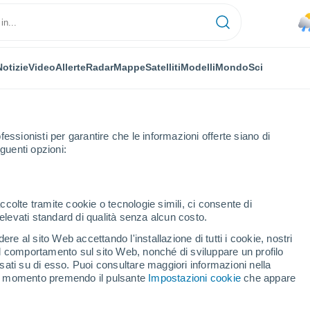
Notizie
Video
Allerte
Radar
Mappe
Satelliti
Modelli
Mondo
Sci
fessionisti per garantire che le informazioni offerte siano di
guenti opzioni:
do
ccolte tramite cookie o tecnologie simili, ci consente di
n elevati standard di qualità senza alcun costo.
ado
re al sito Web accettando l'installazione di tutti i cookie, nostri
 il comportamento sul sito Web, nonché di sviluppare un profilo
...
asati su di esso. Puoi consultare maggiori informazioni nella
si momento premendo il pulsante
Impostazioni cookie
che appare
Per ora
Piogge deboli nelle prossime ore