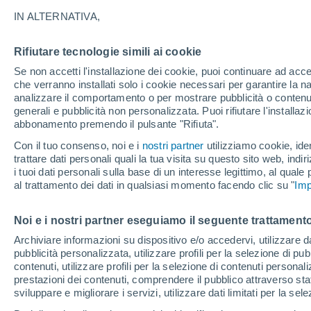
28°
IN ALTERNATIVA,
Rifiutare tecnologie simili ai cookie
Luna calan
Se non accetti l'installazione dei cookie, puoi continuare ad acc
Illuminata:
Temp. percepita 32°
che verranno installati solo i cookie necessari per garantire la n
analizzare il comportamento o per mostrare pubblicità o contenut
generali e pubblicità non personalizzata. Puoi rifiutare l'install
abbonamento premendo il pulsante "Rifiuta".
Ultim'ora.
Meteo, tendenza di lungo termine: arrivano
Con il tuo consenso, noi e i
nostri partner
utilizziamo cookie, iden
conferme, la svolta dopo Ferragosto
trattare dati personali quali la tua visita su questo sito web, indiri
i tuoi dati personali sulla base di un interesse legittimo, al quale
Il Meteo 1 - 7
Attualità
Mappa di pioggia
Radar di 
al trattamento dei dati in qualsiasi momento facendo clic su "
Imp
Noi e i nostri partner eseguiamo il seguente trattamento
Domani
Martedì
M
Oggi
Archiviare informazioni su dispositivo e/o accedervi, utilizzare dati
pubblicità personalizzata, utilizzare profili per la selezione di pu
10 Ago
11 Ago
9 Ago
contenuti, utilizzare profili per la selezione di contenuti personal
prestazioni dei contenuti, comprendere il pubblico attraverso stat
sviluppare e migliorare i servizi, utilizzare dati limitati per la sel
60%
80%
90%