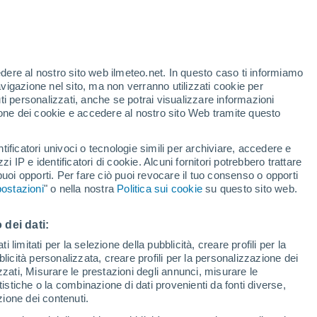
Allerta gialla
Allerta moderata per alte
temperature a Condado oggi
te
edere al nostro sito web ilmeteo.net. In questo caso ti informiamo
13%
avigazione nel sito, ma non verranno utilizzati cookie per
i personalizzati, anche se potrai visualizzare informazioni
azione dei cookie e accedere al nostro sito Web tramite questo
tificatori univoci o tecnologie simili per archiviare, accedere e
zzi IP e identificatori di cookie. Alcuni fornitori potrebbero trattare
 puoi opporti. Per fare ciò puoi revocare il tuo consenso o opporti
pioggia
Satelliti
Modelli
ostazioni
" o nella nostra
Politica sui cookie
su questo sito web.
 dei dati:
ercoledì
Giovedi
Venerdì
Sabato
 limitati per la selezione della pubblicità, creare profili per la
bblicità personalizzata, creare profili per la personalizzazione dei
12 Ago
13 Ago
14 Ago
15 Ago
izzati, Misurare le prestazioni degli annunci, misurare le
istiche o la combinazione di dati provenienti da fonti diverse,
ezione dei contenuti.
80%
70%