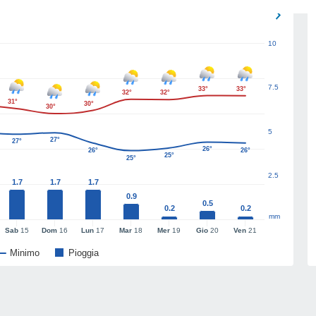
10
7.5
33°
33°
32°
32°
31°
30°
30°
5
27°
27°
26°
26°
26°
25°
25°
2.5
1.7
1.7
1.7
0.9
0.5
0.2
0.2
mm
Sab
15
Dom
16
Lun
17
Mar
18
Mer
19
Gio
20
Ven
21
Minimo
Pioggia