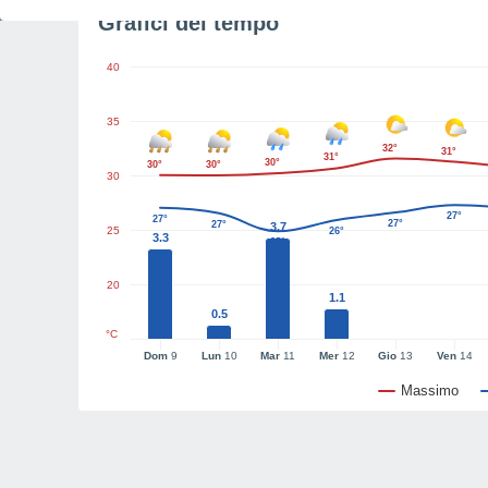
Grafici del tempo
40
35
32°
31°
31°
30°
30°
30°
30
27°
27°
27°
27°
3.7
25
26°
3.3
25°
20
1.1
0.5
°C
Dom
9
Lun
10
Mar
11
Mer
12
Gio
13
Ven
14
Massimo