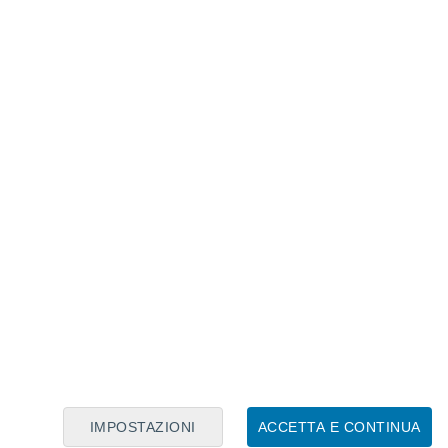
Calendario Lunare
Lun
Mar
Mer
Gio
Ven
Sab
Dom
9
10
11
12
13
14
15
16
17
18
19
20
21
22
IMPOSTAZIONI
ACCETTA E CONTINUA