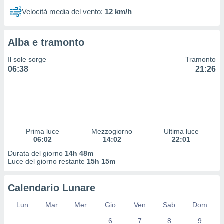
 profili
Velocità media del vento:
12 km/h
lezione
cità
izzata,
Alba e tramonto
fili per
Il sole sorge
Tramonto
izzazione
06:38
21:26
nuti,
 profili
lezione
uti
zzati,
 le
ni degli
Prima luce
Mezzogiorno
Ultima luce
 misurare
06:02
14:02
22:01
zioni dei
Durata del giorno
14h 48m
,
Luce del giorno restante
15h 15m
ere il
so
Calendario Lunare
he o la
ione di
Lun
Mar
Mer
Gio
Ven
Sab
Dom
enienti
6
7
8
9
diverse,