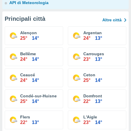
API di Meteorologia
Principali città
Altre città
Alençon
Argentan
25°
14°
24°
13°
Bellême
Carrouges
24°
14°
23°
13°
Ceaucé
Ceton
24°
14°
25°
14°
Condé-sur-Huisne
Domfront
25°
14°
22°
13°
Flers
L'Aigle
22°
13°
23°
14°