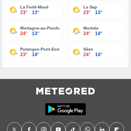
La Ferté-Macé
Le Sap
23°
13°
23°
13°
Mortagne-au-Perche
Mortrée
24°
13°
24°
14°
Putanges-Pont-Ecrepin
Sées
23°
14°
24°
14°