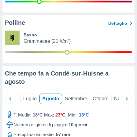
ioni
" o
tra
sui cookie
o sito
Polline
Dettaglio
Basso
nostri
Graminacee (21 #/m³)
mo il
te
ento dei
Che tempo fa a Condé-sur-Huisne a
re
agosto
ioni su
vo e/o
i,
Giugno
Luglio
Agosto
Settembre
Ottobre
Novembre
 dati
er la
 della
T. Media:
18°C
Max:
23°C
Min:
13°C
à, creare
r la
Numero di giorni di pioggia:
10
giorni
à
izzata,
Precipitazioni medie:
57 mm