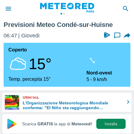
Previsioni Meteo Condé-sur-Huisne
tiva
rivacy
06:47
Giovedi
...
ti di
net
Coperto
net)
15°
i
 da
nisti per
Nord-ovest
 che le
Temp. percepita 15°
5
9 km/h
ioni
iano di
È
Ultim'ora.
L'Organizzazione Meteorologica Mondiale
 a
conferma: "El Niño sta raggiungendo
ito Web
un'intensità mai vista da diversi anni"
do le
opzioni:
Scarica
GRATIS
la app di
Meteored!
Installa
 i