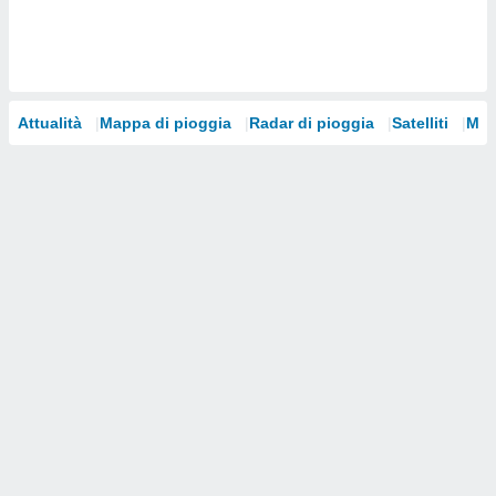
i nostri
artner
Attualità
Mappa di pioggia
Radar di pioggia
Satelliti
Mod