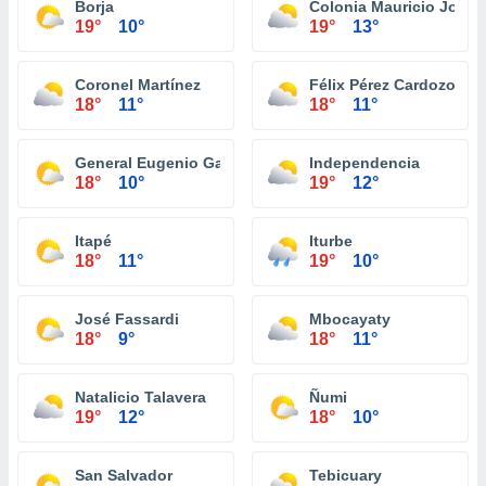
Borja
Colonia Mauricio José 
19°
10°
19°
13°
Coronel Martínez
Félix Pérez Cardozo
18°
11°
18°
11°
General Eugenio Garay
Independencia
18°
10°
19°
12°
Itapé
Iturbe
18°
11°
19°
10°
José Fassardi
Mbocayaty
18°
9°
18°
11°
Natalicio Talavera
Ñumi
19°
12°
18°
10°
San Salvador
Tebicuary