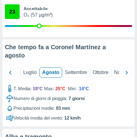
ioni
" o
Accettabile
tra
23
O₃ (57 µg/m³)
sui cookie
o sito
nostri
Che tempo fa a Coronel Martínez a
mo il
agosto
te
ento dei
Giugno
Luglio
Agosto
Settembre
Ottobre
Novembre
re
ioni su
vo e/o
T. Media:
19°C
Max:
25°C
Min:
14°C
i,
Numero di giorni di pioggia:
7
giorni
 dati
er la
Precipitazioni medie:
83 mm
 della
à, creare
Velocità media del vento:
12 km/h
r la
à
izzata,
Alba e tramonto