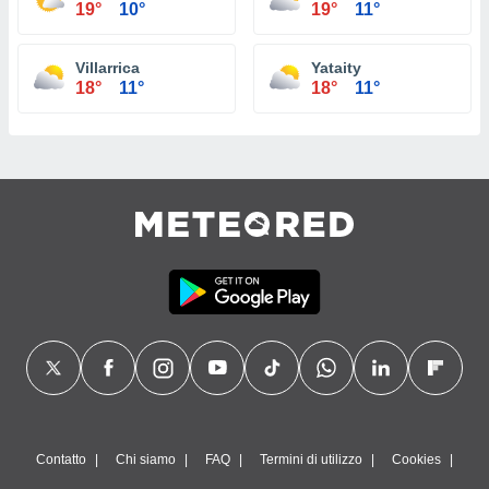
19°
10°
19°
11°
Villarrica
Yataity
18°
11°
18°
11°
Contatto
Chi siamo
FAQ
Termini di utilizzo
Cookies