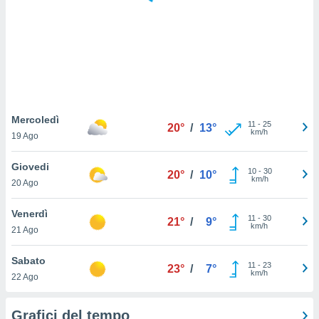
puoi
re ad
 al
ito web
et. In
aso ti
mo che
installati
okie
Mercoledì
11
-
25
20°
/
13°
i per
km/h
19 Ago
 la
one nel
Giovedi
10
-
30
 non
20°
/
10°
km/h
20 Ago
utilizzati
er
e il
Venerdì
11
-
30
21°
/
9°
amento o
km/h
21 Ago
rare
à o
Sabato
11
-
23
i
23°
/
7°
km/h
22 Ago
zzati,
 potrai
are
Grafici del tempo