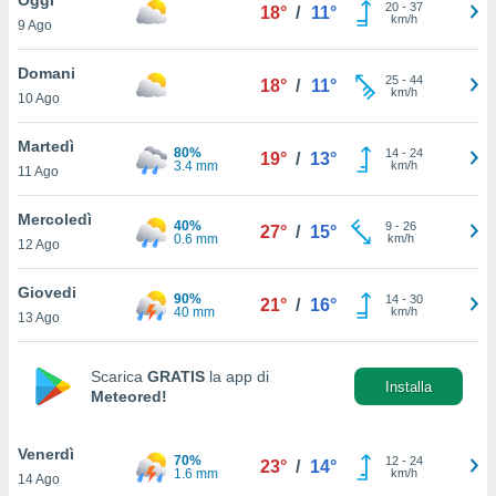
a", è
20
-
37
18°
/
11°
km/h
9 Ago
al sito
ettando
Domani
25
-
44
18°
/
11°
zione di
km/h
10 Ago
okie,
dei nostri
Martedì
80%
14
-
24
che ci
19°
/
13°
3.4 mm
km/h
11 Ago
no di
 e
e il
Mercoledì
40%
9
-
26
27°
/
15°
amento
0.6 mm
km/h
12 Ago
 Web,
i
Giovedi
90%
14
-
30
re un
21°
/
16°
40 mm
km/h
13 Ago
pecifico
arti la
à o
Scarica
GRATIS
la app di
i
Installa
Meteored!
zzati
 di esso.
sultare
Venerdì
70%
12
-
24
23°
/
14°
1.6 mm
km/h
14 Ago
oni nella