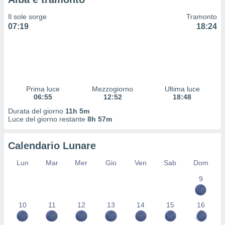
 profili
lezione
Il sole sorge
Tramonto
cità
07:19
18:24
izzata,
fili per
izzazione
nuti,
 profili
Prima luce
Mezzogiorno
Ultima luce
lezione
06:55
12:52
18:48
uti
zzati,
Durata del giorno
11h 5m
Luce del giorno restante
8h 57m
 le
ni degli
 misurare
Calendario Lunare
zioni dei
,
Lun
Mar
Mer
Gio
Ven
Sab
Dom
ere il
9
so
he o la
10
11
12
13
14
15
16
ione di
enienti
diverse,