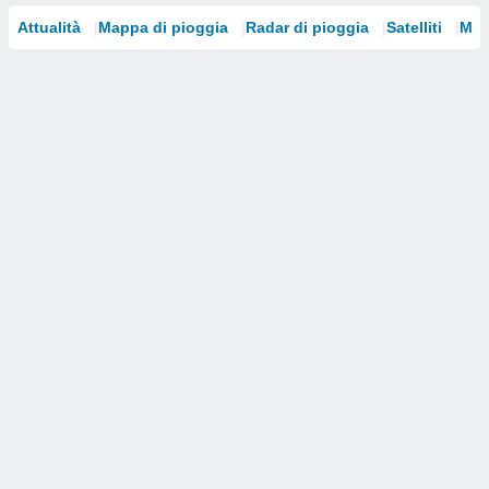
Attualità
Mappa di pioggia
Radar di pioggia
Satelliti
Mod
i nostri
artner