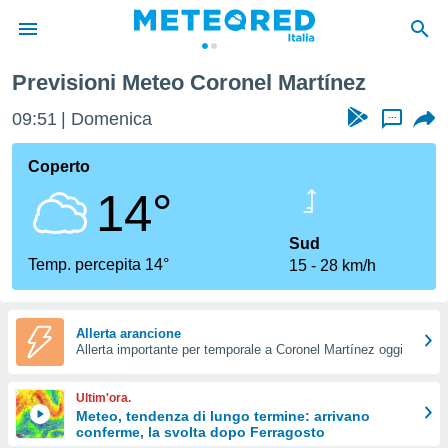
Previsioni Meteo Coronel Martínez
tiva
rivacy
09:51
Domenica
...
ti di
net
Coperto
net)
14°
i
 da
nisti per
Sud
 che le
Temp. percepita 14°
15
28 km/h
ioni
iano di
È
Allerta arancione
 a
Allerta importante per temporale a Coronel Martínez oggi
ito Web
do le
Ultim'ora.
opzioni:
Meteo, tendenza di lungo termine: arrivano
conferme, la svolta dopo Ferragosto
 i