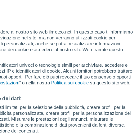
Allerta arancione
Allerta importante per temporale a
Tebicuary Mi oggi
edere al nostro sito web ilmeteo.net. In questo caso ti informiamo
/h
avigazione nel sito, ma non verranno utilizzati cookie per
i personalizzati, anche se potrai visualizzare informazioni
azione dei cookie e accedere al nostro sito Web tramite questo
ore si
tificatori univoci o tecnologie simili per archiviare, accedere e
etta
zzi IP e identificatori di cookie. Alcuni fornitori potrebbero trattare
 puoi opporti. Per fare ciò puoi revocare il tuo consenso o opporti
di pioggia
Satelliti
Modelli
ostazioni
" o nella nostra
Politica sui cookie
su questo sito web.
 dei dati:
omenica
Lunedì
Martedì
Mercoledì
 limitati per la selezione della pubblicità, creare profili per la
bblicità personalizzata, creare profili per la personalizzazione dei
9 Ago
10 Ago
11 Ago
12 Ago
izzati, Misurare le prestazioni degli annunci, misurare le
istiche o la combinazione di dati provenienti da fonti diverse,
ezione dei contenuti.
70%
70%