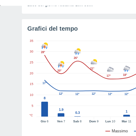
Luce del giorno restante
10h 38m
Grafici del tempo
35
30
28°
26°
25
21°
20°
20
18°
17°
17°
15
12°
12°
12°
12°
12°
10
8
5
1.9
1
0.3
°C
Gio
6
Ven
7
Sab
8
Dom
9
Lun
10
Mar
11
Massimo