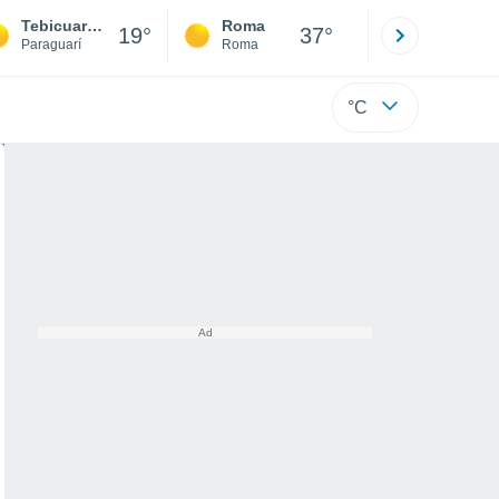
Tebicuary Mi
Roma
Milano
19°
37°
Paraguarí
Roma
Milano
°C