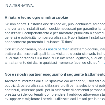
18°
IN ALTERNATIVA,
Rifiutare tecnologie simili ai cookie
Nord-est
Se non accetti l'installazione dei cookie, puoi continuare ad acc
Temp. percepita 18°
12
-
24 km
che verranno installati solo i cookie necessari per garantire la n
analizzare il comportamento o per mostrare pubblicità o contenut
generali e pubblicità non personalizzata. Puoi rifiutare l'install
abbonamento premendo il pulsante "Rifiuta".
Ultim'ora.
Il fenomeno El Niño sta tornando: "L'interrutt
Con il tuo consenso, noi e i
nostri partner
utilizziamo cookie, iden
sta azionando proprio ora" – ecco cosa ci asp
trattare dati personali quali la tua visita su questo sito web, indiri
in inverno
i tuoi dati personali sulla base di un interesse legittimo, al quale
Il Meteo 1 - 7
Attualità
Mappa di nuvolosità
Radar 
al trattamento dei dati in qualsiasi momento facendo clic su "
Imp
Noi e i nostri partner eseguiamo il seguente trattamento
Domani
Sabato
D
Oggi
Archiviare informazioni su dispositivo e/o accedervi, utilizzare dati
pubblicità personalizzata, utilizzare profili per la selezione di pu
7 Ago
8 Ago
6 Ago
contenuti, utilizzare profili per la selezione di contenuti personal
prestazioni dei contenuti, comprendere il pubblico attraverso stat
sviluppare e migliorare i servizi, utilizzare dati limitati per la sel
30%
60%
90%