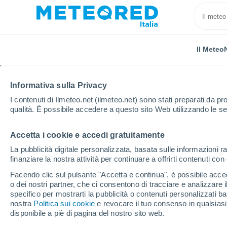
Il Meteo
Informativa sulla Privacy
I contenuti di Ilmeteo.net (ilmeteo.net) sono stati preparati da pro
qualità. È possibile accedere a questo sito Web utilizzando le se
Accetta i cookie e accedi gratuitamente
Home
Paraguay
Dipartimento di Paraguarí
Tebi
La pubblicità digitale personalizzata, basata sulle informazioni ra
finanziare la nostra attività per continuare a offrirti contenuti co
Previsioni Meteo Tebic
Facendo clic sul pulsante "Accetta e continua", è possibile accede
o dei nostri partner, che ci consentono di tracciare e analizzare
08:09
Giovedi
specifico per mostrarti la pubblicità o contenuti personalizzati b
nostra
Politica sui cookie
e revocare il tuo consenso in qualsia
disponibile a piè di pagina del nostro sito web.
Nubi sparse