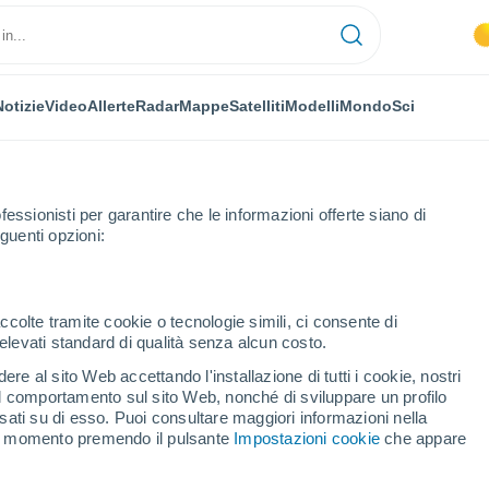
Notizie
Video
Allerte
Radar
Mappe
Satelliti
Modelli
Mondo
Sci
fessionisti per garantire che le informazioni offerte siano di
guenti opzioni:
cuary Mi
ccolte tramite cookie o tecnologie simili, ci consente di
n elevati standard di qualità senza alcun costo.
uary Mi
re al sito Web accettando l'installazione di tutti i cookie, nostri
 il comportamento sul sito Web, nonché di sviluppare un profilo
...
asati su di esso. Puoi consultare maggiori informazioni nella
si momento premendo il pulsante
Impostazioni cookie
che appare
Per ora
Cielo sereno nelle prossime ore