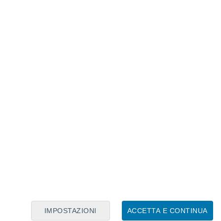
Calendario Lunare
Lun
Mar
Mer
Gio
Ven
Sab
Dom
6
7
8
9
10
11
12
13
14
15
16
17
18
19
IMPOSTAZIONI
ACCETTA E CONTINUA