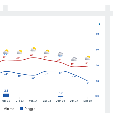
40
30
22°
20°
20°
20°
19°
17°
17°
20
14°
14°
14°
13°
12°
12°
10
9°
2.2
0.7
mm
Mer
12
Gio
13
Ven
14
Sab
15
Dom
16
Lun
17
Mar
18
Minimo
Pioggia