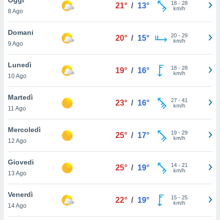
a", è
18
-
28
21°
/
13°
km/h
8 Ago
al sito
ettando
Domani
20
-
29
20°
/
15°
zione di
km/h
9 Ago
okie,
dei nostri
Lunedì
18
-
28
che ci
19°
/
16°
km/h
10 Ago
no di
 e
e il
Martedì
27
-
41
23°
/
16°
amento
km/h
11 Ago
 Web,
i
Mercoledì
19
-
29
re un
25°
/
17°
km/h
12 Ago
pecifico
arti la
Giovedi
à o
14
-
21
25°
/
19°
km/h
i
13 Ago
zzati
 di esso.
Venerdì
15
-
25
sultare
22°
/
19°
km/h
14 Ago
oni nella