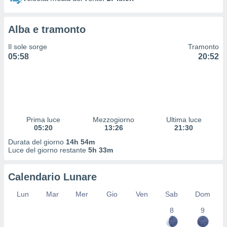
 profili
lezione
cità
Alba e tramonto
izzata,
fili per
Il sole sorge
Tramonto
05:58
20:52
izzazione
nuti,
 profili
lezione
uti
zzati,
Prima luce
Mezzogiorno
Ultima luce
 le
05:20
13:26
21:30
ni degli
 misurare
Durata del giorno
14h 54m
zioni dei
Luce del giorno restante
5h 33m
,
ere il
Calendario Lunare
so
Lun
Mar
Mer
Gio
Ven
Sab
Dom
he o la
ione di
8
9
enienti
diverse,