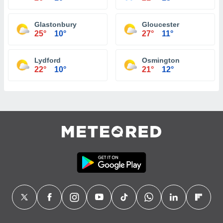
Glastonbury
Gloucester
25°
10°
27°
11°
Lydford
Osmington
22°
10°
21°
12°