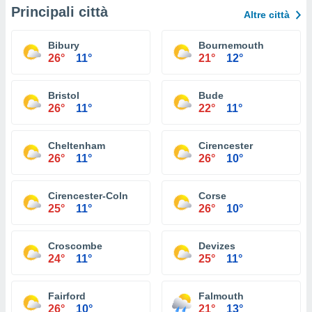
Principali città
Altre città
Bibury
Bournemouth
26°
11°
21°
12°
Bristol
Bude
26°
11°
22°
11°
Cheltenham
Cirencester
26°
11°
26°
10°
Cirencester-Coln
Corse
25°
11°
26°
10°
Croscombe
Devizes
24°
11°
25°
11°
Fairford
Falmouth
26°
10°
21°
13°