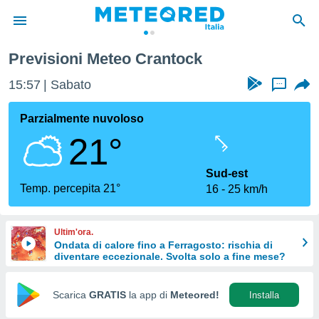
Previsioni Meteo Crantock
tiva
rivacy
15:57
Sabato
...
ti di
net
Parzialmente nuvoloso
net)
21°
i
 da
nisti per
Sud-est
 che le
Temp. percepita 21°
16
25 km/h
ioni
iano di
È
Ultim'ora.
Ondata di calore fino a Ferragosto: rischia di
 a
diventare eccezionale. Svolta solo a fine mese?
ito Web
do le
opzioni:
Scarica
GRATIS
la app di
Meteored!
Installa
 i