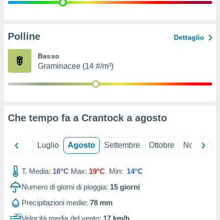
ioni
" o
tra
sui cookie
o sito
Polline
Dettaglio
Basso
nostri
Graminacee (14 #/m³)
mo il
te
ento dei
Che tempo fa a Crantock a
agosto
re
ioni su
vo e/o
Giugno
Luglio
Agosto
Settembre
Ottobre
Novembre
i,
 dati
er la
T. Media:
16°C
Max:
19°C
Min:
14°C
 della
Numero di giorni di pioggia:
15
giorni
à, creare
r la
Precipitazioni medie:
78 mm
à
izzata,
Velocità media del vento:
17 km/h