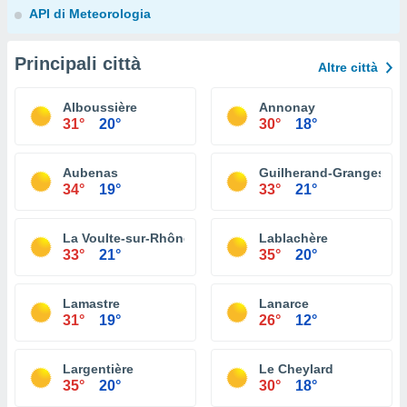
API di Meteorologia
Principali città
Altre città
Alboussière
Annonay
31°
20°
30°
18°
Aubenas
Guilherand-Granges
34°
19°
33°
21°
La Voulte-sur-Rhône
Lablachère
33°
21°
35°
20°
Lamastre
Lanarce
31°
19°
26°
12°
Largentière
Le Cheylard
35°
20°
30°
18°