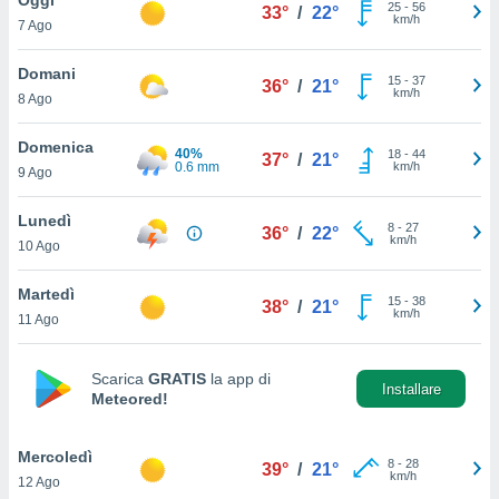
a", è
25
-
56
33°
/
22°
km/h
7 Ago
al sito
ettando
Domani
15
-
37
36°
/
21°
zione di
km/h
8 Ago
okie,
dei nostri
Domenica
40%
18
-
44
che ci
37°
/
21°
0.6 mm
km/h
9 Ago
no di
 e
e il
Lunedì
8
-
27
36°
/
22°
amento
km/h
10 Ago
 Web,
i
Martedì
15
-
38
re un
38°
/
21°
km/h
11 Ago
pecifico
arti la
à o
Scarica
GRATIS
la app di
i
Installare
Meteored!
zzati
 di esso.
sultare
Mercoledì
8
-
28
39°
/
21°
km/h
12 Ago
oni nella