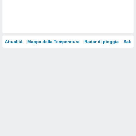
i nostri
artner
Attualità
Mappa della Temperatura
Radar di pioggia
Satelli