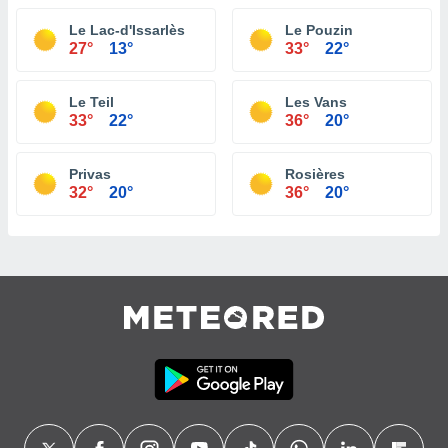
Le Lac-d'Issarlès
Le Pouzin
27°
13°
33°
22°
Le Teil
Les Vans
33°
22°
36°
20°
Privas
Rosières
32°
20°
36°
20°