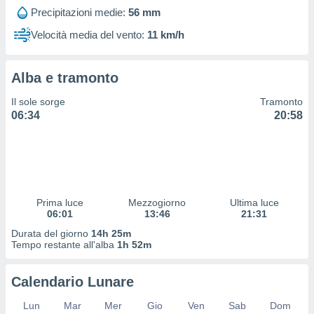
 profili
Precipitazioni medie:
56 mm
lezione
cità
Velocità media del vento:
11 km/h
izzata,
fili per
Alba e tramonto
izzazione
nuti,
Il sole sorge
Tramonto
 profili
06:34
20:58
lezione
uti
zzati,
 le
ni degli
 misurare
Prima luce
Mezzogiorno
Ultima luce
zioni dei
06:01
13:46
21:31
,
ere il
Durata del giorno
14h 25m
Tempo restante all'alba
1h 52m
so
he o la
Calendario Lunare
ione di
enienti
Lun
Mar
Mer
Gio
Ven
Sab
Dom
diverse,