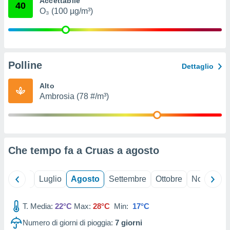
Accettabile
40
ioni
" o
O₃ (100 µg/m³)
tra
sui cookie
o sito
Polline
nostri
Dettaglio
mo il
Alto
te
Ambrosia (78 #/m³)
ento dei
re
ioni su
vo e/o
Che tempo fa a Cruas a
agosto
i,
 dati
er la
Giugno
Luglio
Agosto
Settembre
Ottobre
Novembre
 della
à, creare
r la
T. Media:
22°C
Max:
28°C
Min:
17°C
à
Numero di giorni di pioggia:
7
giorni
izzata,