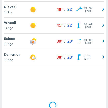
Giovedi
sui cookie
13
-
37
40°
/
22°
km/h
13 Ago
e il tuo
 in
Venerdì
16
-
41
41°
/
22°
o
km/h
14 Ago
 il
Sabato
azioni
10
-
33
39°
/
23°
km/h
15 Ago
kie
re
le a piè
Domenica
5
-
34
38°
/
23°
 del
km/h
16 Ago
to web.
ATIVA,
e
gie
i cookie
ccetti
zione dei