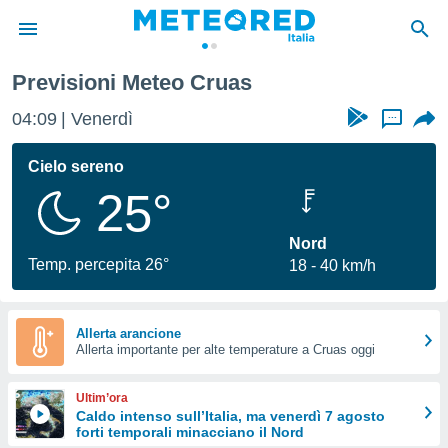
Previsioni Meteo Cruas
tiva
rivacy
04:09
Venerdì
...
ti di
net
Cielo sereno
net)
25°
i
 da
nisti per
Nord
 che le
Temp. percepita 26°
18
40 km/h
ioni
iano di
È
Allerta arancione
 a
Allerta importante per alte temperature a Cruas oggi
ito Web
do le
Ultim’ora
opzioni:
Caldo intenso sull’Italia, ma venerdì 7 agosto
forti temporali minacciano il Nord
 i