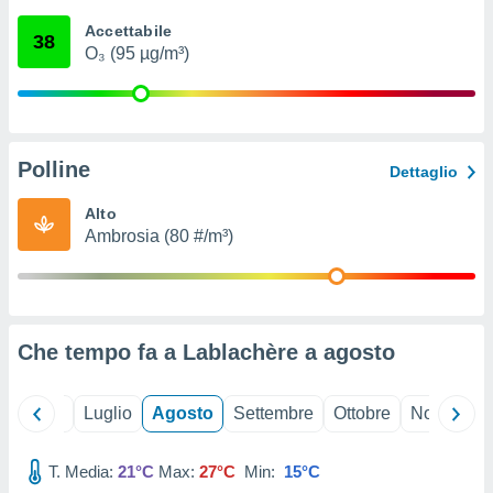
ioni
" o
Accettabile
tra
38
O₃ (95 µg/m³)
sui cookie
o sito
nostri
Polline
Dettaglio
mo il
te
Alto
ento dei
Ambrosia (80 #/m³)
re
ioni su
vo e/o
i,
Che tempo fa a Lablachère a
agosto
 dati
er la
 della
Giugno
Luglio
Agosto
Settembre
Ottobre
Novembre
à, creare
r la
à
T. Media:
21°C
Max:
27°C
Min:
15°C
izzata,