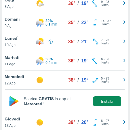
a", è
9
-
23
36°
/
19°
km/h
8 Ago
al sito
ettando
Domani
30%
14
-
37
35°
/
22°
zione di
0.1 mm
km/h
9 Ago
okie,
dei nostri
Lunedì
7
-
23
che ci
35°
/
21°
km/h
10 Ago
no di
 e
e il
Martedì
50%
6
-
36
36°
/
19°
amento
0.4 mm
km/h
11 Ago
 Web,
i
Mercoledì
5
-
23
re un
38°
/
19°
km/h
12 Ago
pecifico
arti la
à o
Scarica
GRATIS
la app di
i
Installa
Meteored!
zzati
 di esso.
sultare
Giovedi
8
-
27
39°
/
20°
km/h
13 Ago
oni nella