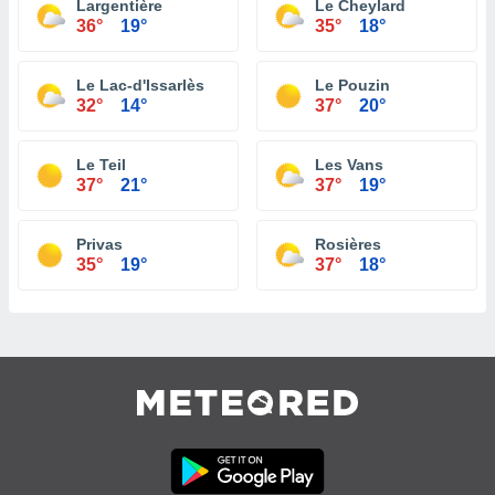
Largentière
Le Cheylard
36°
19°
35°
18°
Le Lac-d'Issarlès
Le Pouzin
32°
14°
37°
20°
Le Teil
Les Vans
37°
21°
37°
19°
Privas
Rosières
35°
19°
37°
18°