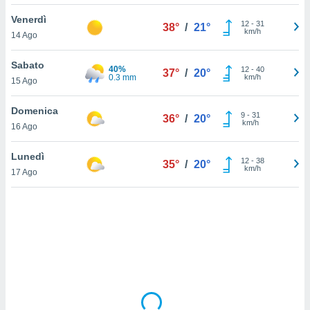
Venerdì
sui cookie
12
-
31
38°
/
21°
km/h
14 Ago
e il tuo
 in
Sabato
40%
12
-
40
37°
/
20°
o
0.3 mm
km/h
15 Ago
 il
Domenica
azioni
9
-
31
36°
/
20°
km/h
16 Ago
kie
re
le a piè
Lunedì
12
-
38
35°
/
20°
 del
km/h
17 Ago
to web.
ATIVA,
e
gie
i cookie
ccetti
zione dei