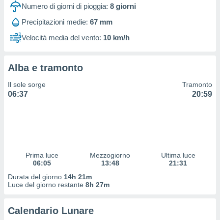
 profili
Numero di giorni di pioggia:
8
giorni
lezione
Precipitazioni medie:
67 mm
cità
izzata,
Velocità media del vento:
10 km/h
fili per
izzazione
Alba e tramonto
nuti,
 profili
Il sole sorge
Tramonto
lezione
06:37
20:59
uti
zzati,
 le
ni degli
 misurare
zioni dei
,
Prima luce
Mezzogiorno
Ultima luce
06:05
13:48
21:31
ere il
Durata del giorno
14h 21m
so
Luce del giorno restante
8h 27m
he o la
ione di
Calendario Lunare
enienti
diverse,