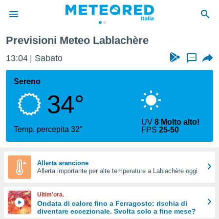
re
Previsioni Meteo Lablachère
tiva
rivacy
13:04
Sabato
...
ti di
net
Sereno
net)
34°
i
 da
nisti per
UV
8 Molto alto!
 che le
Temp. percepita 32°
FPS
25-50
ioni
iano di
È
Allerta arancione
 a
Allerta importante per alte temperature a Lablachère oggi
ito Web
do le
Ultim'ora.
opzioni:
Ondata di calore fino a Ferragosto: rischia di
diventare eccezionale. Svolta solo a fine mese?
 i