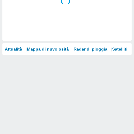
i nostri
artner
Attualità
Mappa di nuvolosità
Radar di pioggia
Satelliti