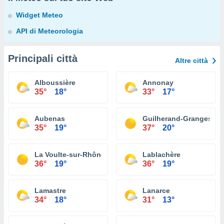
Widget Meteo
API di Meteorologia
Principali città
Altre città
Alboussière
Annonay
35°
18°
33°
17°
Aubenas
Guilherand-Granges
35°
19°
37°
20°
La Voulte-sur-Rhône
Lablachère
36°
19°
36°
19°
Lamastre
Lanarce
34°
18°
31°
13°