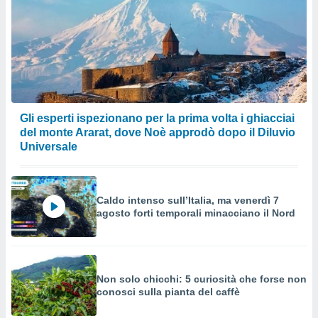
Gli esperti ispezionano per la prima volta i ghiacciai
del monte Ararat, dove Noè approdò dopo il Diluvio
Universale
Caldo intenso sull’Italia, ma venerdì 7
agosto forti temporali minacciano il Nord
Non solo chicchi: 5 curiosità che forse non
conosci sulla pianta del caffè