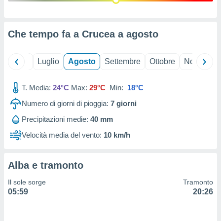
ioni
" o
tra
sui cookie
Che tempo fa a Crucea a
agosto
o sito
Giugno
Luglio
Agosto
Settembre
Ottobre
Novembre
nostri
mo il
T. Media:
24°C
Max:
29°C
Min:
18°C
te
ento dei
Numero di giorni di pioggia:
7
giorni
Precipitazioni medie:
40 mm
re
ioni su
Velocità media del vento:
10 km/h
vo e/o
i,
 dati
Alba e tramonto
er la
 della
Il sole sorge
Tramonto
à, creare
05:59
20:26
r la
à
izzata,