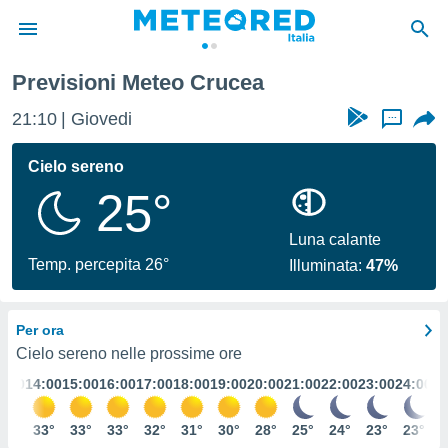
Previsioni Meteo Crucea
tiva
rivacy
21:10
Giovedi
...
ti di
net
Cielo sereno
net)
25°
i
 da
nisti per
Luna calante
 che le
Temp. percepita 26°
Illuminata:
47%
ioni
iano di
È
Per ora
 a
Cielo sereno nelle prossime ore
ito Web
3:00
14:00
15:00
16:00
17:00
18:00
19:00
20:00
21:00
22:00
23:00
24:00
do le
opzioni:
33°
33°
33°
33°
32°
31°
30°
28°
25°
24°
23°
23°
 i