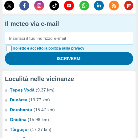
Il meteo via e-mail
Ho letto e accetto la politica sulla privacy
Località nelle vicinanze
Ţepeş Vodă
(9.37 km)
Dunărea
(13.77 km)
Dorobanţu
(15.47 km)
Grădina
(15.98 km)
Târguşor
(17.27 km)