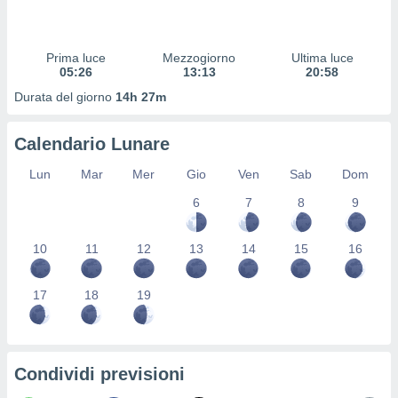
 profili
lezione
cità
Prima luce
Mezzogiorno
Ultima luce
izzata,
05:26
13:13
20:58
fili per
Durata del giorno
14h 27m
izzazione
nuti,
Calendario Lunare
 profili
lezione
Lun
Mar
Mer
Gio
Ven
Sab
Dom
uti
zzati,
6
7
8
9
 le
ni degli
 misurare
10
11
12
13
14
15
16
zioni dei
,
17
18
19
ere il
so
he o la
ione di
Condividi previsioni
enienti
diverse,