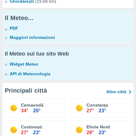
Ghindăreşti
(19.68 km)
Il Meteo...
PDF
Maggiori informazioni
Il Meteo sul tuo sito Web
Widget Meteo
API di Meteorologia
Principali città
Altre città
Cernavodă
Constanţa
34°
20°
27°
23°
Costineşti
Eforie Nord
27°
23°
28°
23°