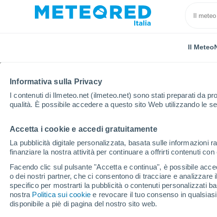
Il Meteo
Informativa sulla Privacy
I contenuti di Ilmeteo.net (ilmeteo.net) sono stati preparati da pro
qualità. È possibile accedere a questo sito Web utilizzando le se
Accetta i cookie e accedi gratuitamente
Home
Repubblica Dominicana
Provincia di Dajabón
La pubblicità digitale personalizzata, basata sulle informazioni ra
finanziare la nostra attività per continuare a offrirti contenuti co
Previsioni Meteo Daja
Facendo clic sul pulsante "Accetta e continua", è possibile accede
o dei nostri partner, che ci consentono di tracciare e analizzare
07:40
Sabato
specifico per mostrarti la pubblicità o contenuti personalizzati b
nostra
Politica sui cookie
e revocare il tuo consenso in qualsia
disponibile a piè di pagina del nostro sito web.
Nubi sparse