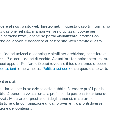
edere al nostro sito web ilmeteo.net. In questo caso ti informiamo
h
avigazione nel sito, ma non verranno utilizzati cookie per
i personalizzati, anche se potrai visualizzare informazioni
azione dei cookie e accedere al nostro sito Web tramite questo
tificatori univoci o tecnologie simili per archiviare, accedere e
e?
zzi IP e identificatori di cookie. Alcuni fornitori potrebbero trattare
 puoi opporti. Per fare ciò puoi revocare il tuo consenso o opporti
di pioggia
Satelliti
Modelli
ostazioni
" o nella nostra
Politica sui cookie
su questo sito web.
 dei dati:
Martedì
Mercoledì
Giovedi
Venerdì
 limitati per la selezione della pubblicità, creare profili per la
bblicità personalizzata, creare profili per la personalizzazione dei
11 Ago
12 Ago
13 Ago
14 Ago
izzati, Misurare le prestazioni degli annunci, misurare le
istiche o la combinazione di dati provenienti da fonti diverse,
ezione dei contenuti.
60%
90%
90%
60%