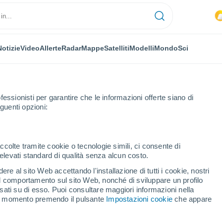
Notizie
Video
Allerte
Radar
Mappe
Satelliti
Modelli
Mondo
Sci
fessionisti per garantire che le informazioni offerte siano di
guenti opzioni:
Dajabón
ccolte tramite cookie o tecnologie simili, ci consente di
n elevati standard di qualità senza alcun costo.
bón
re al sito Web accettando l'installazione di tutti i cookie, nostri
 il comportamento sul sito Web, nonché di sviluppare un profilo
...
asati su di esso. Puoi consultare maggiori informazioni nella
si momento premendo il pulsante
Impostazioni cookie
che appare
Per ora
Caldo umido afoso nelle
prossime ore