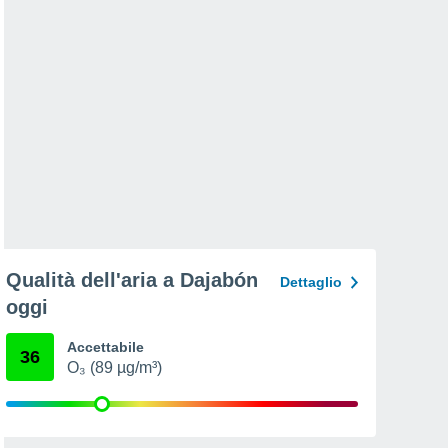
Qualità dell'aria a Dajabón
Dettaglio
oggi
Accettabile
36
O₃ (89 µg/m³)