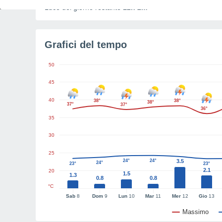
Luce del giorno restante
12h 2m
Grafici del tempo
50
45
40
38°
38°
38°
37°
37°
36°
35
30
25
24°
24°
3.5
24°
23°
23°
2.1
20
1.5
1.3
0.8
0.8
°C
Sab
8
Dom
9
Lun
10
Mar
11
Mer
12
Gio
13
Massimo