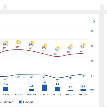
20
15
39°
38°
38°
37°
37°
36°
35°
10
5
25°
24°
24°
24°
24°
23°
23°
2.1
1.4
1.4
0.8
0.6
0.3
mm
Ven
14
Sab
15
Dom
16
Lun
17
Mar
18
Mer
19
Gio
20
Minimo
Pioggia