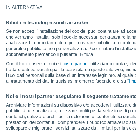
26°
IN ALTERNATIVA,
Rifiutare tecnologie simili ai cookie
Est
Se non accetti l'installazione dei cookie, puoi continuare ad acc
Temp. percepita 28°
4
-
13 km/
che verranno installati solo i cookie necessari per garantire la n
analizzare il comportamento o per mostrare pubblicità o contenut
generali e pubblicità non personalizzata. Puoi rifiutare l'install
abbonamento premendo il pulsante "Rifiuta".
Ultim'ora.
Ondata di calore fino a Ferragosto: rischia di
Con il tuo consenso, noi e i
nostri partner
utilizziamo cookie, iden
diventare eccezionale. Svolta solo a fine mes
trattare dati personali quali la tua visita su questo sito web, indiri
i tuoi dati personali sulla base di un interesse legittimo, al quale
Il Meteo 1 - 7
Attualità
Mappa di nuvolosità
Radar 
al trattamento dei dati in qualsiasi momento facendo clic su "
Imp
Noi e i nostri partner eseguiamo il seguente trattamento
Domani
Lunedì
Oggi
Archiviare informazioni su dispositivo e/o accedervi, utilizzare dati
pubblicità personalizzata, utilizzare profili per la selezione di pu
9 Ago
10 Ago
8 Ago
contenuti, utilizzare profili per la selezione di contenuti personal
prestazioni dei contenuti, comprendere il pubblico attraverso stat
sviluppare e migliorare i servizi, utilizzare dati limitati per la sel
50%
70%
90%