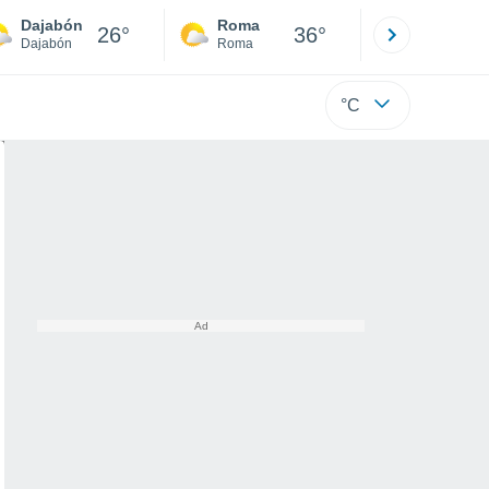
Dajabón
Roma
Milano
26°
36°
Dajabón
Roma
Milano
°C