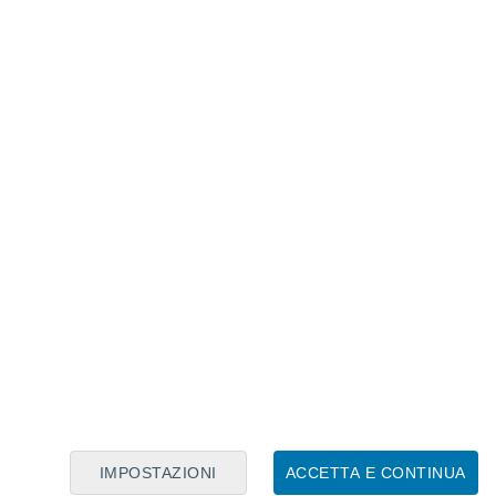
Calendario Lunare
Lun
Mar
Mer
Gio
Ven
Sab
Dom
8
9
10
11
12
13
14
15
16
17
18
19
20
21
IMPOSTAZIONI
ACCETTA E CONTINUA