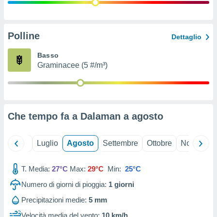
ioni
" o
tra
sui cookie
o sito
Polline
Dettaglio
Basso
nostri
Graminacee (5 #/m³)
mo il
te
ento dei
Che tempo fa a Dalaman a
agosto
re
ioni su
vo e/o
Giugno
Luglio
Agosto
Settembre
Ottobre
Novembre
i,
 dati
er la
T. Media:
27°C
Max:
29°C
Min:
25°C
 della
Numero di giorni di pioggia:
1
giorni
à, creare
r la
Precipitazioni medie:
5 mm
à
izzata,
Velocità media del vento:
10 km/h