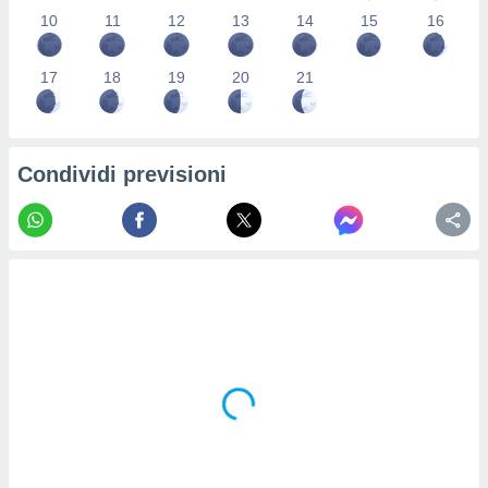
re e
10
11
12
13
14
15
16
e i
tilizzare
17
18
19
20
21
ati per la
e dei
.
Condividi previsioni
izzazione
azione
o la
e del
vo,
à e
i
zzati,
one delle
ni dei
 e degli
 ricerche
ico,
di