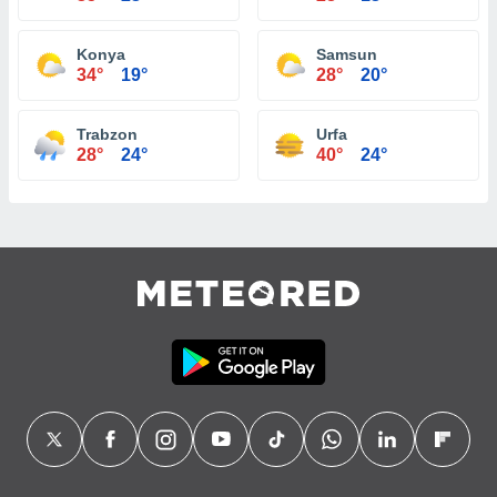
Konya
Samsun
34°
19°
28°
20°
Trabzon
Urfa
28°
24°
40°
24°