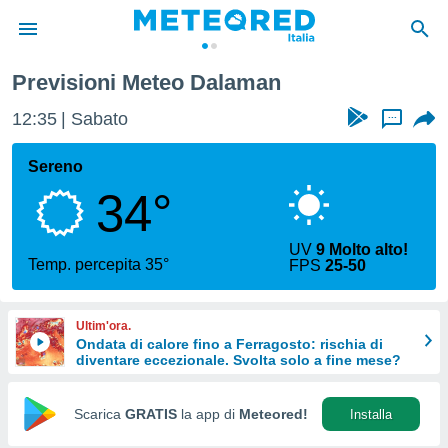
Previsioni Meteo Dalaman
tiva
rivacy
12:35
Sabato
...
ti di
net
Sereno
net)
34°
i
 da
nisti per
UV
9 Molto alto!
 che le
Temp. percepita 35°
FPS
25-50
ioni
iano di
È
Ultim'ora.
Ondata di calore fino a Ferragosto: rischia di
 a
diventare eccezionale. Svolta solo a fine mese?
ito Web
do le
opzioni:
Scarica
GRATIS
la app di
Meteored!
Installa
 i