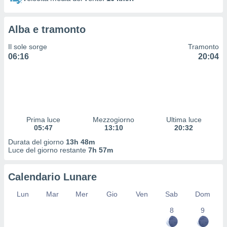
 profili
lezione
cità
Alba e tramonto
izzata,
fili per
Il sole sorge
Tramonto
06:16
20:04
izzazione
nuti,
 profili
lezione
uti
zzati,
Prima luce
Mezzogiorno
Ultima luce
 le
05:47
13:10
20:32
ni degli
 misurare
Durata del giorno
13h 48m
zioni dei
Luce del giorno restante
7h 57m
,
ere il
Calendario Lunare
so
Lun
Mar
Mer
Gio
Ven
Sab
Dom
he o la
ione di
8
9
enienti
diverse,