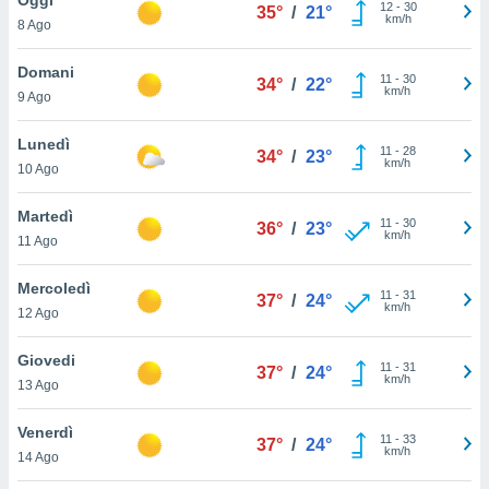
a", è
12
-
30
35°
/
21°
km/h
8 Ago
al sito
ettando
Domani
11
-
30
34°
/
22°
zione di
km/h
9 Ago
okie,
dei nostri
Lunedì
11
-
28
che ci
34°
/
23°
km/h
10 Ago
no di
 e
e il
Martedì
11
-
30
36°
/
23°
amento
km/h
11 Ago
 Web,
i
Mercoledì
11
-
31
re un
37°
/
24°
km/h
12 Ago
pecifico
arti la
Giovedi
à o
11
-
31
37°
/
24°
km/h
i
13 Ago
zzati
 di esso.
Venerdì
11
-
33
sultare
37°
/
24°
km/h
14 Ago
oni nella