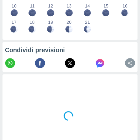
re e
10
11
12
13
14
15
16
e i
tilizzare
17
18
19
20
21
ati per la
e dei
.
Condividi previsioni
izzazione
azione
o la
e del
vo,
à e
i
zzati,
one delle
ni dei
 e degli
 ricerche
ico,
di