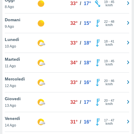
a", è
19
-
45
33°
/
17°
km/h
8 Ago
al sito
ettando
Domani
22
-
48
32°
/
15°
zione di
km/h
9 Ago
okie,
dei nostri
Lunedì
18
-
41
che ci
33°
/
18°
km/h
10 Ago
no di
 e
e il
Martedì
19
-
45
34°
/
18°
amento
km/h
11 Ago
 Web,
i
Mercoledì
20
-
46
re un
33°
/
16°
km/h
12 Ago
pecifico
arti la
Giovedi
à o
20
-
47
32°
/
17°
km/h
i
13 Ago
zzati
 di esso.
Venerdì
17
-
47
sultare
31°
/
16°
km/h
14 Ago
oni nella