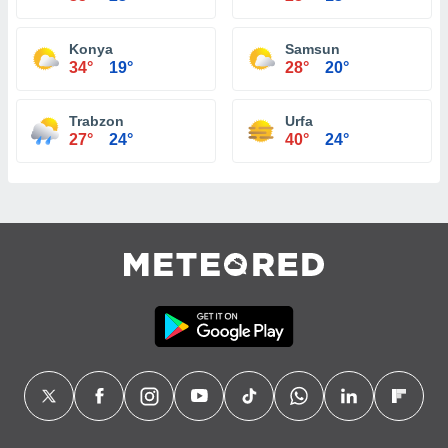
Konya
Samsun
34°
19°
28°
20°
Trabzon
Urfa
27°
24°
40°
24°