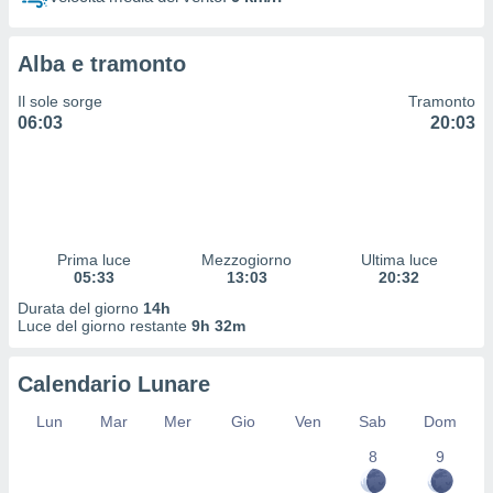
 profili
lezione
cità
Alba e tramonto
izzata,
fili per
Il sole sorge
Tramonto
06:03
20:03
izzazione
nuti,
 profili
lezione
uti
zzati,
Prima luce
Mezzogiorno
Ultima luce
 le
05:33
13:03
20:32
ni degli
 misurare
Durata del giorno
14h
zioni dei
Luce del giorno restante
9h 32m
,
ere il
Calendario Lunare
so
Lun
Mar
Mer
Gio
Ven
Sab
Dom
he o la
ione di
8
9
enienti
diverse,