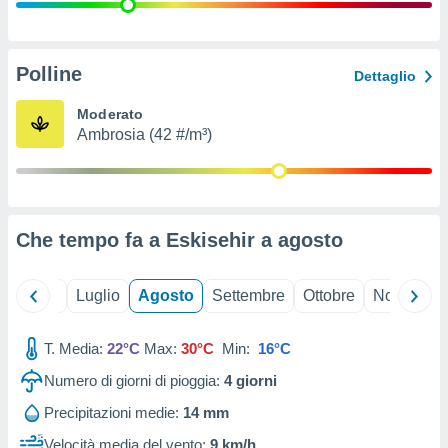
ioni
" o
tra
sui cookie
o sito
Polline
Dettaglio
Moderato
nostri
Ambrosia (42 #/m³)
mo il
te
ento dei
Che tempo fa a Eskisehir a
agosto
re
ioni su
vo e/o
Giugno
Luglio
Agosto
Settembre
Ottobre
Novembre
i,
 dati
er la
T. Media:
22°C
Max:
30°C
Min:
16°C
 della
Numero di giorni di pioggia:
4
giorni
à, creare
r la
Precipitazioni medie:
14 mm
à
izzata,
Velocità media del vento:
9 km/h