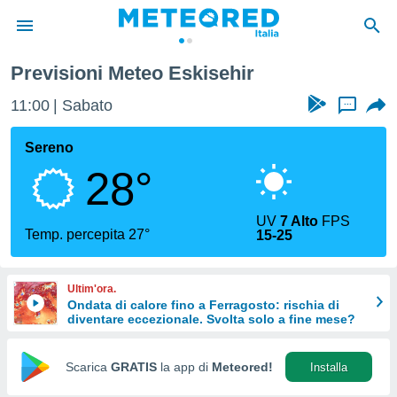
Previsioni Meteo Eskisehir
tiva
rivacy
11:00
Sabato
...
ti di
net
Sereno
net)
28°
i
 da
nisti per
UV
7 Alto
FPS
 che le
Temp. percepita 27°
15-25
ioni
iano di
È
Ultim'ora.
Ondata di calore fino a Ferragosto: rischia di
 a
diventare eccezionale. Svolta solo a fine mese?
ito Web
do le
opzioni:
Scarica
GRATIS
la app di
Meteored!
Installa
 i