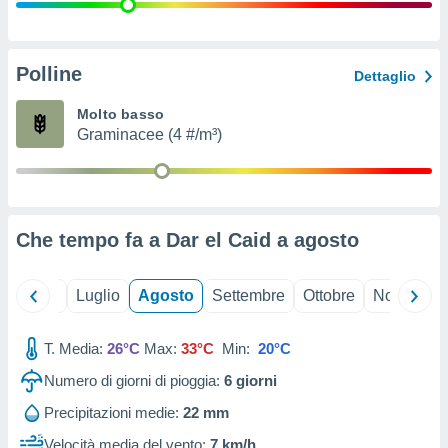
ioni
" o
tra
sui cookie
o sito
Polline
Dettaglio
Molto basso
nostri
Graminacee (4 #/m³)
mo il
te
ento dei
Che tempo fa a Dar el Caid a
agosto
re
ioni su
vo e/o
Giugno
Luglio
Agosto
Settembre
Ottobre
Novembre
i,
 dati
er la
T. Media:
26°C
Max:
33°C
Min:
20°C
 della
Numero di giorni di pioggia:
6
giorni
à, creare
r la
Precipitazioni medie:
22 mm
à
izzata,
Velocità media del vento:
7 km/h