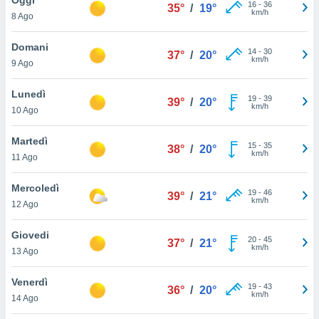
a", è
16
-
36
35°
/
19°
km/h
8 Ago
al sito
ettando
Domani
14
-
30
37°
/
20°
zione di
km/h
9 Ago
okie,
dei nostri
Lunedì
19
-
39
che ci
39°
/
20°
km/h
10 Ago
no di
 e
e il
Martedì
15
-
35
38°
/
20°
amento
km/h
11 Ago
 Web,
i
Mercoledì
19
-
46
re un
39°
/
21°
km/h
12 Ago
pecifico
arti la
Giovedi
à o
20
-
45
37°
/
21°
km/h
i
13 Ago
zzati
 di esso.
Venerdì
19
-
43
sultare
36°
/
20°
km/h
14 Ago
oni nella