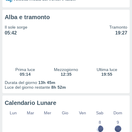
 profili
lezione
cità
Alba e tramonto
izzata,
fili per
Il sole sorge
Tramonto
05:42
19:27
izzazione
nuti,
 profili
lezione
uti
zzati,
Prima luce
Mezzogiorno
Ultima luce
 le
05:14
12:35
19:55
ni degli
 misurare
Durata del giorno
13h 45m
zioni dei
Luce del giorno restante
8h 52m
,
ere il
Calendario Lunare
so
Lun
Mar
Mer
Gio
Ven
Sab
Dom
he o la
ione di
8
9
enienti
diverse,