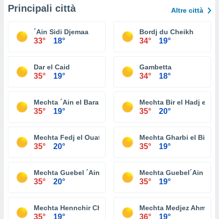
Principali città
Altre città
´Ain Sidi Djemaa
Bordj du Cheikh
33°
18°
34°
19°
Dar el Caid
Gambetta
35°
19°
34°
18°
Mechta ´Ain el Barani
Mechta Bir el Hadj et T
35°
19°
35°
20°
Mechta Fedj el Ouathia
Mechta Gharbi el Biar
35°
20°
35°
19°
Mechta Guebel ´Ain
Mechta Guebel´Ain
35°
20°
35°
19°
Mechta Hennchir Chabout
Mechta Medjez Ahmar
35°
19°
36°
19°