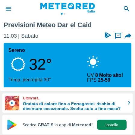
Previsioni Meteo Dar el Caid
tiva
rivacy
11:03
Sabato
...
ti di
net
Sereno
net)
32°
i
 da
nisti per
UV
8 Molto alto!
 che le
Temp. percepita 30°
FPS
25-50
ioni
iano di
È
Ultim'ora.
Ondata di calore fino a Ferragosto: rischia di
 a
diventare eccezionale. Svolta solo a fine mese?
ito Web
do le
opzioni:
Scarica
GRATIS
la app di
Meteored!
Installa
 i