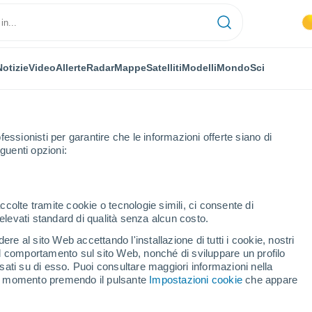
Notizie
Video
Allerte
Radar
Mappe
Satelliti
Modelli
Mondo
Sci
fessionisti per garantire che le informazioni offerte siano di
guenti opzioni:
ccolte tramite cookie o tecnologie simili, ci consente di
n elevati standard di qualità senza alcun costo.
t
re al sito Web accettando l'installazione di tutti i cookie, nostri
 il comportamento sul sito Web, nonché di sviluppare un profilo
...
asati su di esso. Puoi consultare maggiori informazioni nella
si momento premendo il pulsante
Impostazioni cookie
che appare
Per ora
Intervalli nuvolosi nelle prossime
ore