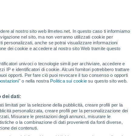
edere al nostro sito web ilmeteo.net. In questo caso ti informiamo
avigazione nel sito, ma non verranno utilizzati cookie per
i personalizzati, anche se potrai visualizzare informazioni
azione dei cookie e accedere al nostro sito Web tramite questo
tificatori univoci o tecnologie simili per archiviare, accedere e
e?
zzi IP e identificatori di cookie. Alcuni fornitori potrebbero trattare
 puoi opporti. Per fare ciò puoi revocare il tuo consenso o opporti
di pioggia
Satelliti
Modelli
ostazioni
" o nella nostra
Politica sui cookie
su questo sito web.
 dei dati:
Martedì
Mercoledì
Giovedi
Venerdì
 limitati per la selezione della pubblicità, creare profili per la
bblicità personalizzata, creare profili per la personalizzazione dei
11 Ago
12 Ago
13 Ago
14 Ago
izzati, Misurare le prestazioni degli annunci, misurare le
istiche o la combinazione di dati provenienti da fonti diverse,
ezione dei contenuti.