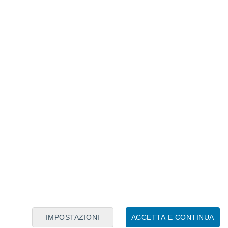
Calendario Lunare
Lun
Mar
Mer
Gio
Ven
Sab
Dom
8
9
10
11
12
13
14
15
16
17
18
19
20
21
IMPOSTAZIONI
ACCETTA E CONTINUA