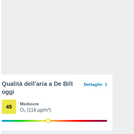
Qualità dell'aria a De Bilt
Dettaglio
oggi
Mediocre
45
O₃ (116 µg/m³)