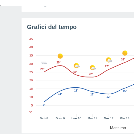
Luce del giorno restante
12h 23m
Grafici del tempo
45
40
35
31°
29°
30
27°
25°
25
23°
22°
20
15
16°
15°
14°
13°
10
12°
7°
5
°C
Sab
8
Dom
9
Lun
10
Mar
11
Mer
12
Gio
13
Massimo