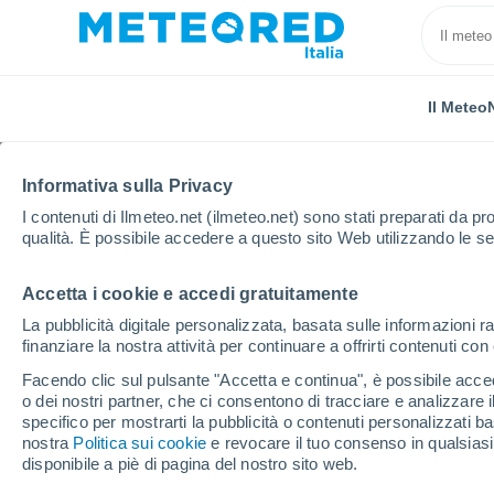
Il Meteo
Informativa sulla Privacy
I contenuti di Ilmeteo.net (ilmeteo.net) sono stati preparati da pro
qualità. È possibile accedere a questo sito Web utilizzando le se
Accetta i cookie e accedi gratuitamente
Home
Paesi Bassi
Provincia di Utrecht
De Bilt
La pubblicità digitale personalizzata, basata sulle informazioni ra
finanziare la nostra attività per continuare a offrirti contenuti co
Previsioni Meteo De Bil
Facendo clic sul pulsante "Accetta e continua", è possibile accede
o dei nostri partner, che ci consentono di tracciare e analizzare
09:33
Sabato
specifico per mostrarti la pubblicità o contenuti personalizzati b
nostra
Politica sui cookie
e revocare il tuo consenso in qualsia
disponibile a piè di pagina del nostro sito web.
Sereno