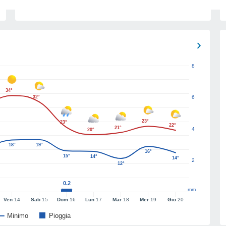
8
34°
32°
6
23°
23°
22°
21°
4
20°
18°
19°
16°
15°
14°
14°
2
12°
0.2
mm
Ven
14
Sab
15
Dom
16
Lun
17
Mar
18
Mer
19
Gio
20
Minimo
Pioggia