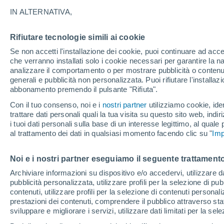
17°
IN ALTERNATIVA,
Rifiutare tecnologie simili ai cookie
Sud-est
Se non accetti l'installazione dei cookie, puoi continuare ad acc
Temp. percepita 17°
4
-
7 km/h
che verranno installati solo i cookie necessari per garantire la n
analizzare il comportamento o per mostrare pubblicità o contenut
generali e pubblicità non personalizzata. Puoi rifiutare l'install
abbonamento premendo il pulsante "Rifiuta".
Ultim'ora.
Ondata di calore fino a Ferragosto: rischia di
Con il tuo consenso, noi e i
nostri partner
utilizziamo cookie, iden
diventare eccezionale. Svolta solo a fine mes
trattare dati personali quali la tua visita su questo sito web, indiri
i tuoi dati personali sulla base di un interesse legittimo, al quale
Il Meteo 1 - 7
Attualità
Mappa di nuvolosità
Radar 
al trattamento dei dati in qualsiasi momento facendo clic su "
Imp
Noi e i nostri partner eseguiamo il seguente trattamento
Domani
Lunedì
Oggi
Archiviare informazioni su dispositivo e/o accedervi, utilizzare dati
pubblicità personalizzata, utilizzare profili per la selezione di pu
9 Ago
10 Ago
8 Ago
contenuti, utilizzare profili per la selezione di contenuti personal
prestazioni dei contenuti, comprendere il pubblico attraverso stat
sviluppare e migliorare i servizi, utilizzare dati limitati per la sel