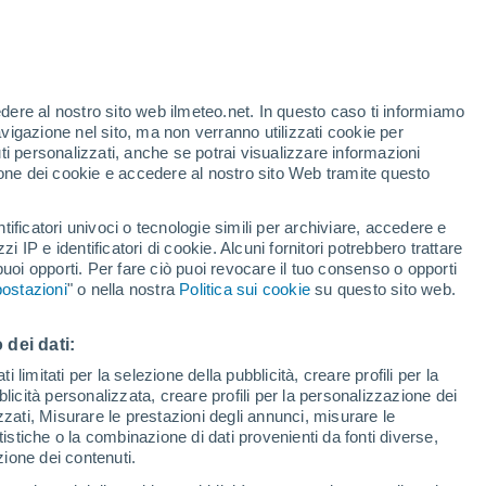
o
edere al nostro sito web ilmeteo.net. In questo caso ti informiamo
avigazione nel sito, ma non verranno utilizzati cookie per
i personalizzati, anche se potrai visualizzare informazioni
azione dei cookie e accedere al nostro sito Web tramite questo
tificatori univoci o tecnologie simili per archiviare, accedere e
zzi IP e identificatori di cookie. Alcuni fornitori potrebbero trattare
 puoi opporti. Per fare ciò puoi revocare il tuo consenso o opporti
di pioggia
Satelliti
Modelli
ostazioni
" o nella nostra
Politica sui cookie
su questo sito web.
 dei dati:
ercoledì
Giovedi
Venerdì
Sabato
 limitati per la selezione della pubblicità, creare profili per la
bblicità personalizzata, creare profili per la personalizzazione dei
12 Ago
13 Ago
14 Ago
15 Ago
izzati, Misurare le prestazioni degli annunci, misurare le
istiche o la combinazione di dati provenienti da fonti diverse,
ezione dei contenuti.