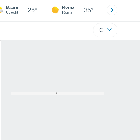
Baarn
Roma
Milano
26°
35°
Utrecht
Roma
Milano
°C