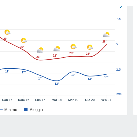
7.5
29°
28°
5
26°
23°
23°
22°
21°
2.5
17°
17°
16°
15°
14°
14°
12°
mm
Sab
15
Dom
16
Lun
17
Mar
18
Mer
19
Gio
20
Ven
21
Minimo
Pioggia