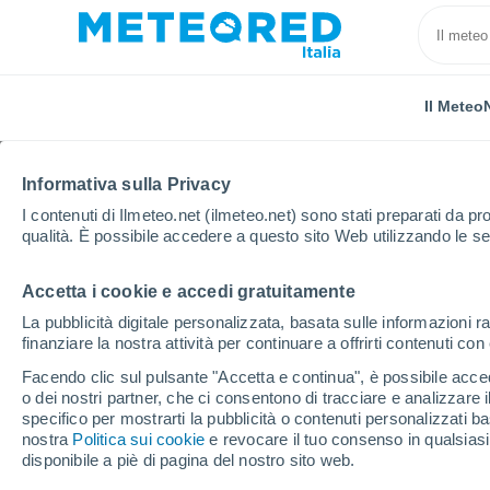
Il Meteo
Informativa sulla Privacy
I contenuti di Ilmeteo.net (ilmeteo.net) sono stati preparati da pro
qualità. È possibile accedere a questo sito Web utilizzando le se
Accetta i cookie e accedi gratuitamente
Home
Paesi Bassi
Provincia di Utrecht
Baarn
La pubblicità digitale personalizzata, basata sulle informazioni ra
finanziare la nostra attività per continuare a offrirti contenuti co
Previsioni Meteo Baarn
Facendo clic sul pulsante "Accetta e continua", è possibile accede
o dei nostri partner, che ci consentono di tracciare e analizzare
11:21
Domenica
specifico per mostrarti la pubblicità o contenuti personalizzati b
nostra
Politica sui cookie
e revocare il tuo consenso in qualsia
disponibile a piè di pagina del nostro sito web.
Sereno