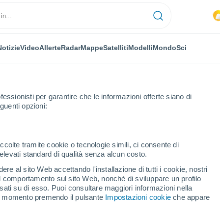
Notizie
Video
Allerte
Radar
Mappe
Satelliti
Modelli
Mondo
Sci
fessionisti per garantire che le informazioni offerte siano di
guenti opzioni:
ccolte tramite cookie o tecnologie simili, ci consente di
n elevati standard di qualità senza alcun costo.
re al sito Web accettando l'installazione di tutti i cookie, nostri
 il comportamento sul sito Web, nonché di sviluppare un profilo
...
asati su di esso. Puoi consultare maggiori informazioni nella
si momento premendo il pulsante
Impostazioni cookie
che appare
Per ora
Intervalli nuvolosi nelle prossime
ore