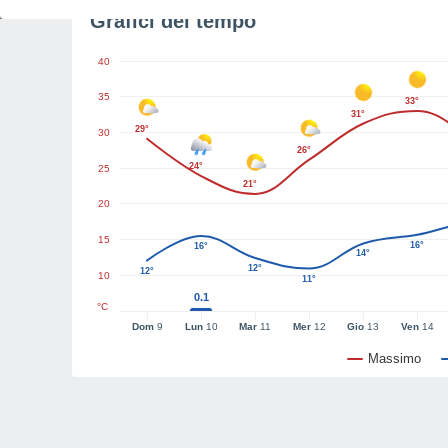
Grafici del tempo
40
35
33°
31°
29°
30
26°
24°
25
21°
20
15
16°
16°
14°
12°
12°
10
11°
0.1
°C
Dom
9
Lun
10
Mar
11
Mer
12
Gio
13
Ven
14
Massimo