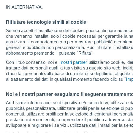
25°
IN ALTERNATIVA,
Rifiutare tecnologie simili ai cookie
UV
3 Medi
Se non accetti l'installazione dei cookie, puoi continuare ad acc
Temp. percepita 26°
FPS
6-10
che verranno installati solo i cookie necessari per garantire la n
analizzare il comportamento o per mostrare pubblicità o contenut
generali e pubblicità non personalizzata. Puoi rifiutare l'install
abbonamento premendo il pulsante "Rifiuta".
Ultim'ora.
Meteo, tendenza di lungo termine: arrivano
Con il tuo consenso, noi e i
nostri partner
utilizziamo cookie, iden
conferme, la svolta dopo Ferragosto
trattare dati personali quali la tua visita su questo sito web, indiri
i tuoi dati personali sulla base di un interesse legittimo, al quale
Il Meteo 1 - 7
Attualità
Mappa di nuvolosità
Radar 
al trattamento dei dati in qualsiasi momento facendo clic su "
Imp
Noi e i nostri partner eseguiamo il seguente trattamento
Domani
Martedì
M
Oggi
Archiviare informazioni su dispositivo e/o accedervi, utilizzare dati
pubblicità personalizzata, utilizzare profili per la selezione di pu
10 Ago
11 Ago
9 Ago
contenuti, utilizzare profili per la selezione di contenuti personal
prestazioni dei contenuti, comprendere il pubblico attraverso stat
sviluppare e migliorare i servizi, utilizzare dati limitati per la sel
40%