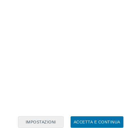
Calendario Lunare
Lun
Mar
Mer
Gio
Ven
Sab
Dom
9
10
11
12
13
14
15
16
17
18
19
20
21
22
IMPOSTAZIONI
ACCETTA E CONTINUA