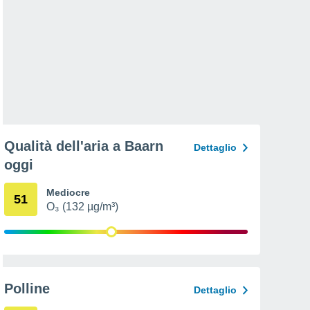
Qualità dell'aria a Baarn
Dettaglio
oggi
Mediocre
51
O₃ (132 µg/m³)
Polline
Dettaglio