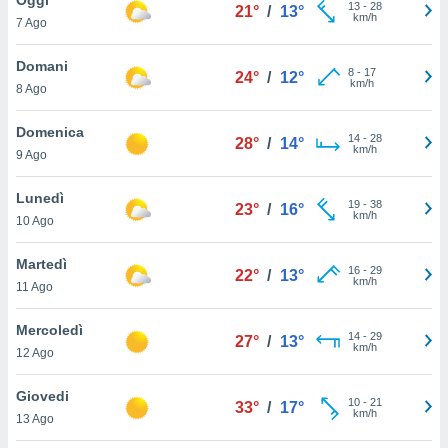
a", è
13
-
28
21°
/
13°
km/h
7 Ago
al sito
ettando
Domani
8
-
17
24°
/
12°
zione di
km/h
8 Ago
okie,
dei nostri
Domenica
14
-
28
che ci
28°
/
14°
km/h
9 Ago
no di
 e
e il
Lunedì
19
-
38
23°
/
16°
amento
km/h
10 Ago
 Web,
i
Martedì
16
-
29
re un
22°
/
13°
km/h
11 Ago
pecifico
arti la
Mercoledì
à o
14
-
29
27°
/
13°
km/h
i
12 Ago
zzati
 di esso.
Giovedi
10
-
21
sultare
33°
/
17°
km/h
13 Ago
oni nella