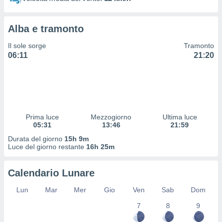
 profili
lezione
cità
Alba e tramonto
izzata,
fili per
Il sole sorge
Tramonto
06:11
21:20
izzazione
nuti,
 profili
lezione
uti
zzati,
Prima luce
Mezzogiorno
Ultima luce
 le
05:31
13:46
21:59
ni degli
 misurare
Durata del giorno
15h 9m
zioni dei
Luce del giorno restante
16h 25m
,
ere il
Calendario Lunare
so
Lun
Mar
Mer
Gio
Ven
Sab
Dom
he o la
ione di
7
8
9
enienti
diverse,