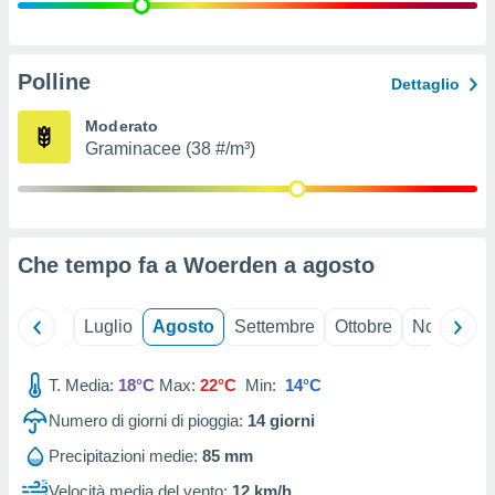
ioni
" o
tra
sui cookie
o sito
Polline
Dettaglio
Moderato
nostri
Graminacee (38 #/m³)
mo il
te
ento dei
Che tempo fa a Woerden a
agosto
re
ioni su
vo e/o
Giugno
Luglio
Agosto
Settembre
Ottobre
Novembre
i,
 dati
er la
T. Media:
18°C
Max:
22°C
Min:
14°C
 della
Numero di giorni di pioggia:
14
giorni
à, creare
r la
Precipitazioni medie:
85 mm
à
izzata,
Velocità media del vento:
12 km/h