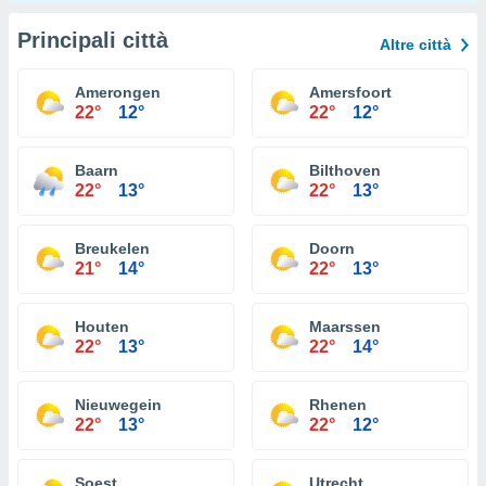
Principali città
Altre città
Amerongen
Amersfoort
22°
12°
22°
12°
Baarn
Bilthoven
22°
13°
22°
13°
Breukelen
Doorn
21°
14°
22°
13°
Houten
Maarssen
22°
13°
22°
14°
Nieuwegein
Rhenen
22°
13°
22°
12°
Soest
Utrecht