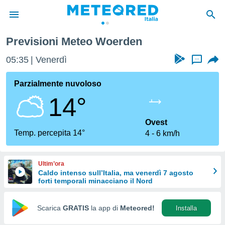
Previsioni Meteo Woerden
tiva
rivacy
05:35
Venerdì
...
ti di
net
Parzialmente nuvoloso
net)
14°
i
 da
nisti per
Ovest
 che le
Temp. percepita 14°
4
6 km/h
ioni
iano di
È
Ultim’ora
Caldo intenso sull’Italia, ma venerdì 7 agosto
 a
forti temporali minacciano il Nord
ito Web
do le
opzioni:
Scarica
GRATIS
la app di
Meteored!
Installa
 i