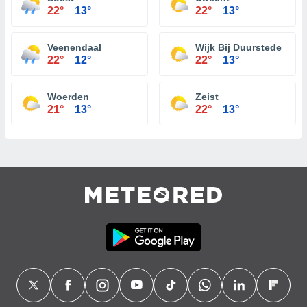
22°
13°
22°
13°
Veenendaal
Wijk Bij Duurstede
22°
12°
22°
13°
Woerden
Zeist
21°
13°
22°
13°