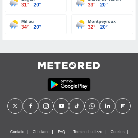
31°
20°
33°
20°
Millau
Montpeyroux
34°
20°
32°
20°
Contatto
Chi siamo
FAQ
Termini di utilizzo
Cookies