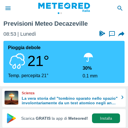
Previsioni Meteo Decazeville
tiva
rivacy
08:53
Lunedì
...
ti di
net
Pioggia debole
net)
21°
i
 da
nisti per
30%
 che le
Temp. percepita 21°
0.1 mm
ioni
iano di
È
Scienza
La vera storia del "tombino sparato nello spazio"
 a
involontariamente da un test atomico negli anni
ito Web
'50
do le
opzioni:
Scarica
GRATIS
la app di
Meteored!
Installa
 i