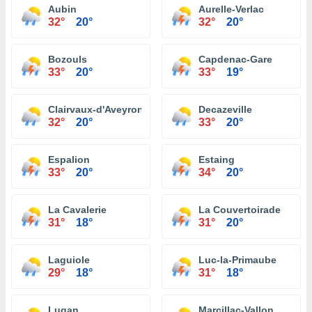
Aubin
Aurelle-Verlac
32°
20°
32°
20°
Bozouls
Capdenac-Gare
33°
20°
33°
19°
Clairvaux-d'Aveyron
Decazeville
32°
20°
33°
20°
Espalion
Estaing
33°
20°
34°
20°
La Cavalerie
La Couvertoirade
31°
18°
31°
20°
Laguiole
Luc-la-Primaube
29°
18°
31°
18°
Lugan
Marcillac-Vallon