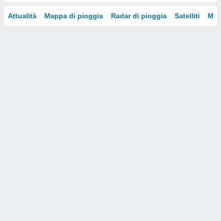
i nostri
Attualità
Mappa di pioggia
Radar di pioggia
Satelliti
Mod
artner