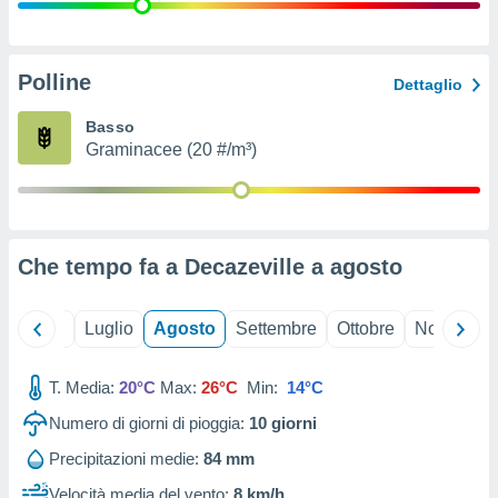
ioni
" o
tra
sui cookie
o sito
Polline
Dettaglio
Basso
nostri
Graminacee (20 #/m³)
mo il
te
ento dei
Che tempo fa a Decazeville a
agosto
re
ioni su
vo e/o
Giugno
Luglio
Agosto
Settembre
Ottobre
Novembre
i,
 dati
er la
T. Media:
20°C
Max:
26°C
Min:
14°C
 della
Numero di giorni di pioggia:
10
giorni
à, creare
r la
Precipitazioni medie:
84 mm
à
izzata,
Velocità media del vento:
8 km/h