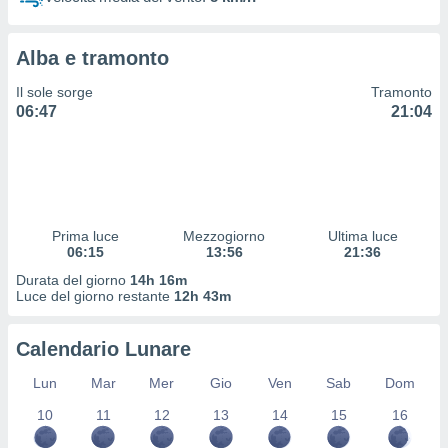
 profili
lezione
cità
Alba e tramonto
izzata,
fili per
Il sole sorge
Tramonto
06:47
21:04
izzazione
nuti,
 profili
lezione
uti
zzati,
Prima luce
Mezzogiorno
Ultima luce
 le
06:15
13:56
21:36
ni degli
 misurare
Durata del giorno
14h 16m
zioni dei
Luce del giorno restante
12h 43m
,
ere il
Calendario Lunare
so
Lun
Mar
Mer
Gio
Ven
Sab
Dom
he o la
ione di
10
11
12
13
14
15
16
enienti
diverse,