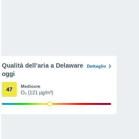
Qualità dell'aria a Delaware
Dettaglio
oggi
Mediocre
47
O₃ (121 µg/m³)