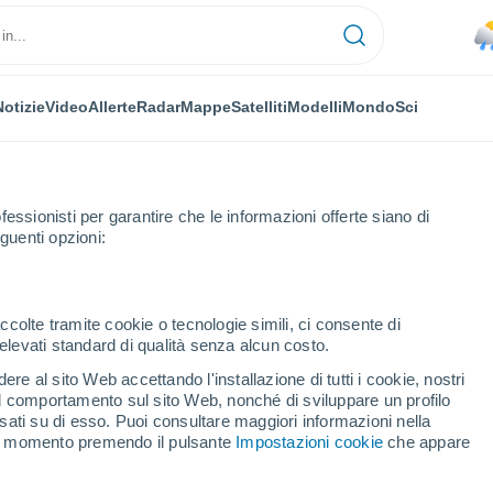
Notizie
Video
Allerte
Radar
Mappe
Satelliti
Modelli
Mondo
Sci
fessionisti per garantire che le informazioni offerte siano di
guenti opzioni:
ware
ccolte tramite cookie o tecnologie simili, ci consente di
n elevati standard di qualità senza alcun costo.
are - PA
re al sito Web accettando l'installazione di tutti i cookie, nostri
 il comportamento sul sito Web, nonché di sviluppare un profilo
...
asati su di esso. Puoi consultare maggiori informazioni nella
si momento premendo il pulsante
Impostazioni cookie
che appare
Per ora
Rischio di temporali nelle
prossime ore