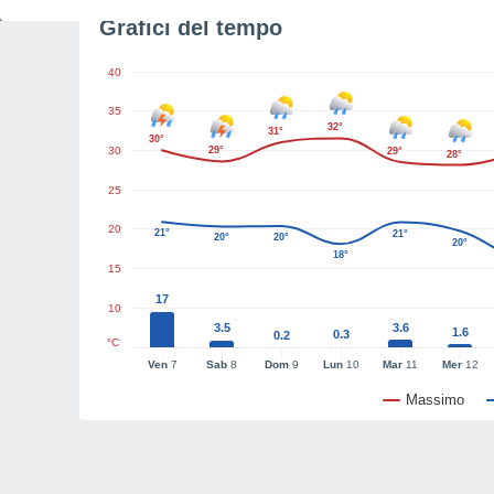
Grafici del tempo
40
35
32°
31°
30°
30
29°
29°
28°
25
20
21°
21°
20°
20°
20°
18°
15
17
10
3.5
3.6
1.6
0.3
0.2
°C
Ven
7
Sab
8
Dom
9
Lun
10
Mar
11
Mer
12
Massimo