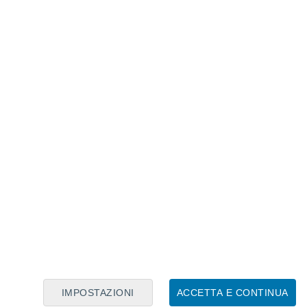
Calendario Lunare
Lun
Mar
Mer
Gio
Ven
Sab
Dom
7
8
9
10
11
12
13
14
15
16
17
18
19
20
IMPOSTAZIONI
ACCETTA E CONTINUA