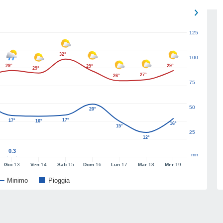
125
32°
100
29°
29°
29°
29°
27°
26°
75
50
20°
17°
17°
16°
16°
15°
25
12°
0.3
mm
Gio
13
Ven
14
Sab
15
Dom
16
Lun
17
Mar
18
Mer
19
Minimo
Pioggia