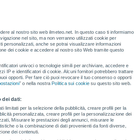
edere al nostro sito web ilmeteo.net. In questo caso ti informiamo
avigazione nel sito, ma non verranno utilizzati cookie per
i personalizzati, anche se potrai visualizzare informazioni
azione dei cookie e accedere al nostro sito Web tramite questo
tificatori univoci o tecnologie simili per archiviare, accedere e
.
zzi IP e identificatori di cookie. Alcuni fornitori potrebbero trattare
 puoi opporti. Per fare ciò puoi revocare il tuo consenso o opporti
la Temperatura
Satelliti
Modelli
ostazioni
" o nella nostra
Politica sui cookie
su questo sito web.
 dei dati:
Lunedì
Martedì
Mercoledì
Giovedi
 limitati per la selezione della pubblicità, creare profili per la
bblicità personalizzata, creare profili per la personalizzazione dei
10 Ago
11 Ago
12 Ago
13 Ago
izzati, Misurare le prestazioni degli annunci, misurare le
istiche o la combinazione di dati provenienti da fonti diverse,
ezione dei contenuti.
70%
90%
60%
60%