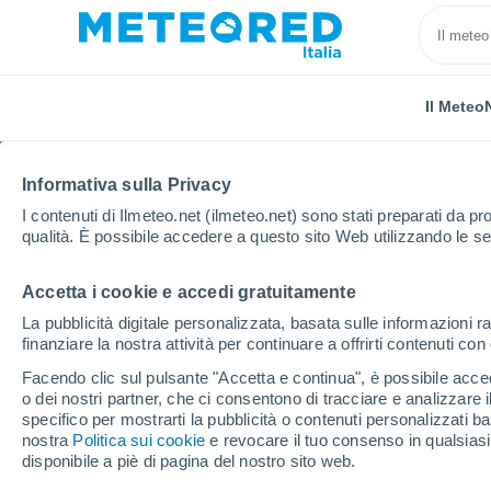
Il Meteo
Informativa sulla Privacy
I contenuti di Ilmeteo.net (ilmeteo.net) sono stati preparati da pro
qualità. È possibile accedere a questo sito Web utilizzando le se
Accetta i cookie e accedi gratuitamente
Home
Stati Uniti
Stato della Pennsylvania
Dela
La pubblicità digitale personalizzata, basata sulle informazioni ra
finanziare la nostra attività per continuare a offrirti contenuti co
Previsioni Meteo Delaw
Facendo clic sul pulsante "Accetta e continua", è possibile accede
o dei nostri partner, che ci consentono di tracciare e analizzare
15:02
Venerdì
specifico per mostrarti la pubblicità o contenuti personalizzati b
nostra
Politica sui cookie
e revocare il tuo consenso in qualsia
disponibile a piè di pagina del nostro sito web.
Temporale