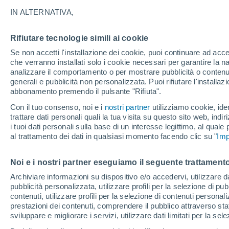
24°
IN ALTERNATIVA,
Rifiutare tecnologie simili ai cookie
60%
Se non accetti l'installazione dei cookie, puoi continuare ad acc
Temp. percepita 23°
2.9 mm
che verranno installati solo i cookie necessari per garantire la n
analizzare il comportamento o per mostrare pubblicità o contenut
generali e pubblicità non personalizzata. Puoi rifiutare l'install
abbonamento premendo il pulsante "Rifiuta".
Ultim'ora.
Luca Lombroso non vede la fine del caldo:
Con il tuo consenso, noi e i
nostri partner
utilizziamo cookie, iden
"Ferragosto 2026 potrebbe entrare nella storia
trattare dati personali quali la tua visita su questo sito web, indiri
Ecco perché."
i tuoi dati personali sulla base di un interesse legittimo, al quale
Il Meteo 1 - 7
Radar di pioggia
Attualità
Mappa del
al trattamento dei dati in qualsiasi momento facendo clic su "
Imp
Noi e i nostri partner eseguiamo il seguente trattamento
Domani
Domenica
Oggi
Archiviare informazioni su dispositivo e/o accedervi, utilizzare dati
pubblicità personalizzata, utilizzare profili per la selezione di pu
8 Ago
9 Ago
7 Ago
contenuti, utilizzare profili per la selezione di contenuti personal
prestazioni dei contenuti, comprendere il pubblico attraverso stat
sviluppare e migliorare i servizi, utilizzare dati limitati per la sel
80%
30%
90%