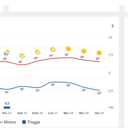
10
40°
7.5
40°
39°
38°
38°
38°
36°
5
28°
28°
26°
25°
25°
2.5
24°
24°
0.3
mm
Ven
14
Sab
15
Dom
16
Lun
17
Mar
18
Mer
19
Gio
20
Minimo
Pioggia