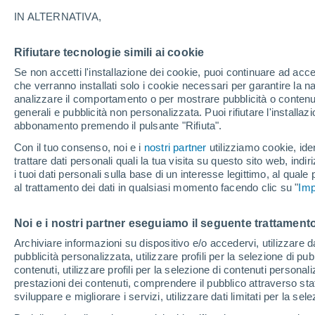
40°
IN ALTERNATIVA,
Rifiutare tecnologie simili ai cookie
UV
6 Alto
Se non accetti l'installazione dei cookie, puoi continuare ad acc
Temp. percepita 37°
FPS
15-25
che verranno installati solo i cookie necessari per garantire la n
analizzare il comportamento o per mostrare pubblicità o contenut
generali e pubblicità non personalizzata. Puoi rifiutare l'install
abbonamento premendo il pulsante "Rifiuta".
Ultim'ora.
Ondata di calore fino a Ferragosto: rischia di
Con il tuo consenso, noi e i
nostri partner
utilizziamo cookie, iden
diventare eccezionale. Svolta solo a fine mes
trattare dati personali quali la tua visita su questo sito web, indiri
i tuoi dati personali sulla base di un interesse legittimo, al quale
Il Meteo 1 - 7
Attualità
Mappa di pioggia
Radar di 
al trattamento dei dati in qualsiasi momento facendo clic su "
Imp
Noi e i nostri partner eseguiamo il seguente trattamento
Domani
Lunedì
Oggi
Archiviare informazioni su dispositivo e/o accedervi, utilizzare dati
pubblicità personalizzata, utilizzare profili per la selezione di pu
9 Ago
10 Ago
8 Ago
contenuti, utilizzare profili per la selezione di contenuti personal
prestazioni dei contenuti, comprendere il pubblico attraverso stat
sviluppare e migliorare i servizi, utilizzare dati limitati per la sel
60%
30%