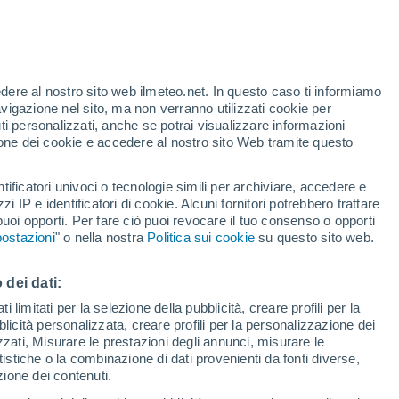
Allerta gialla
Allerta moderata per temporale a
Djeniene oggi
edere al nostro sito web ilmeteo.net. In questo caso ti informiamo
avigazione nel sito, ma non verranno utilizzati cookie per
i personalizzati, anche se potrai visualizzare informazioni
azione dei cookie e accedere al nostro sito Web tramite questo
tificatori univoci o tecnologie simili per archiviare, accedere e
e?
zzi IP e identificatori di cookie. Alcuni fornitori potrebbero trattare
 puoi opporti. Per fare ciò puoi revocare il tuo consenso o opporti
pioggia
Satelliti
Modelli
ostazioni
" o nella nostra
Politica sui cookie
su questo sito web.
 dei dati:
Martedì
Mercoledì
Giovedi
Venerdì
 limitati per la selezione della pubblicità, creare profili per la
bblicità personalizzata, creare profili per la personalizzazione dei
11 Ago
12 Ago
13 Ago
14 Ago
izzati, Misurare le prestazioni degli annunci, misurare le
istiche o la combinazione di dati provenienti da fonti diverse,
ezione dei contenuti.
50%
60%
50%