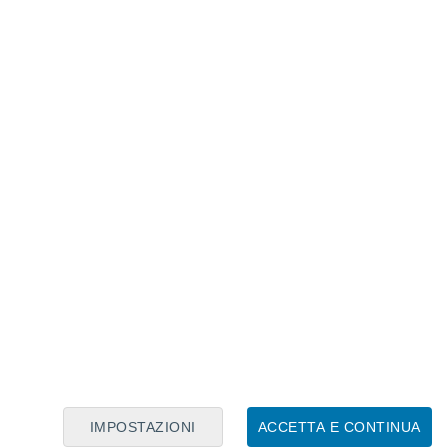
Calendario Lunare
Lun
Mar
Mer
Gio
Ven
Sab
Dom
8
9
10
11
12
13
14
15
16
17
18
19
20
21
IMPOSTAZIONI
ACCETTA E CONTINUA