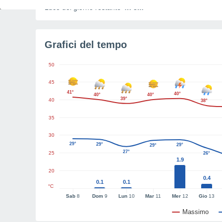
Luce del giorno restante
4h 8m
Grafici del tempo
50
45
41°
40°
40°
40°
39°
40
38°
35
30
29°
29°
29°
29°
27°
25
26°
1.9
20
0.4
0.1
0.1
°C
Sab
8
Dom
9
Lun
10
Mar
11
Mer
12
Gio
13
Massimo