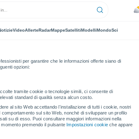
Notizie
Video
Allerte
Radar
Mappe
Satelliti
Modelli
Mondo
Sci
fessionisti per garantire che le informazioni offerte siano di
guenti opzioni:
ccolte tramite cookie o tecnologie simili, ci consente di
n elevati standard di qualità senza alcun costo.
ene
re al sito Web accettando l'installazione di tutti i cookie, nostri
 il comportamento sul sito Web, nonché di sviluppare un profilo
...
asati su di esso. Puoi consultare maggiori informazioni nella
si momento premendo il pulsante
Impostazioni cookie
che appare
Per ora
Cielo coperto nelle prossime ore