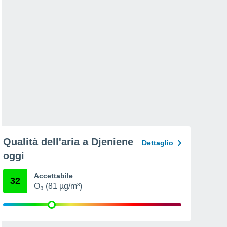
Qualità dell'aria a Djeniene
Dettaglio
oggi
Accettabile
32
O₃ (81 µg/m³)