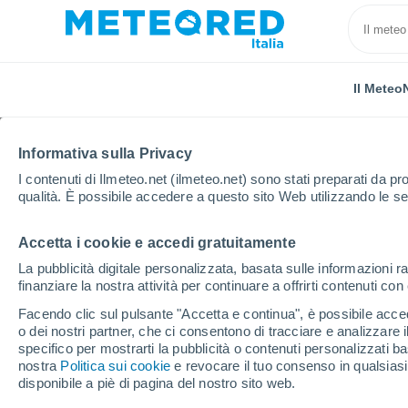
Il Meteo
Informativa sulla Privacy
I contenuti di Ilmeteo.net (ilmeteo.net) sono stati preparati da pro
qualità. È possibile accedere a questo sito Web utilizzando le se
Accetta i cookie e accedi gratuitamente
Home
Algeria
Provincia di Bechar
Djeniene
La pubblicità digitale personalizzata, basata sulle informazioni ra
finanziare la nostra attività per continuare a offrirti contenuti co
Previsioni Meteo Djeni
Facendo clic sul pulsante "Accetta e continua", è possibile accede
o dei nostri partner, che ci consentono di tracciare e analizzare
16:17
Sabato
specifico per mostrarti la pubblicità o contenuti personalizzati b
nostra
Politica sui cookie
e revocare il tuo consenso in qualsia
disponibile a piè di pagina del nostro sito web.
Foschia di polvere