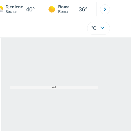
Djeniene
Roma
Milano
40°
36°
Béchar
Roma
Milano
°C