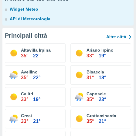
Widget Meteo
API di Meteorologia
Principali città
Altre città
Altavilla Irpina
Ariano Irpino
35°
22°
33°
19°
Avellino
Bisaccia
35°
22°
31°
18°
Calitri
Caposele
33°
19°
35°
23°
Greci
Grottaminarda
33°
21°
35°
21°