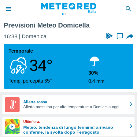
Previsioni Meteo Domicella
tiva
rivacy
16:38
Domenica
...
ti di
net
Temporale
net)
34°
i
 da
nisti per
30%
 che le
Temp. percepita 35°
0.4 mm
ioni
iano di
È
Allerta rossa
 a
Allerta massima per alte temperature a Domicella oggi
ito Web
do le
Ultim'ora.
opzioni:
Meteo, tendenza di lungo termine: arrivano
conferme, la svolta dopo Ferragosto
 i