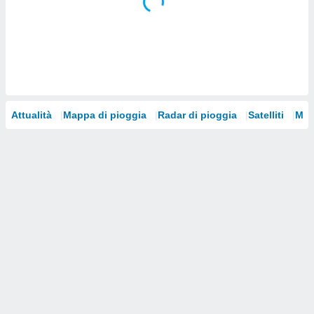
i nostri
artner
Attualità
Mappa di pioggia
Radar di pioggia
Satelliti
Mod