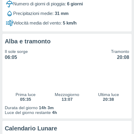
 profili
Numero di giorni di pioggia:
6
giorni
lezione
Precipitazioni medie:
31 mm
cità
izzata,
Velocità media del vento:
5 km/h
fili per
izzazione
Alba e tramonto
nuti,
 profili
Il sole sorge
Tramonto
lezione
06:05
20:08
uti
zzati,
 le
ni degli
 misurare
zioni dei
,
Prima luce
Mezzogiorno
Ultima luce
05:35
13:07
20:38
ere il
Durata del giorno
14h 3m
so
Luce del giorno restante
4h
he o la
ione di
Calendario Lunare
enienti
diverse,