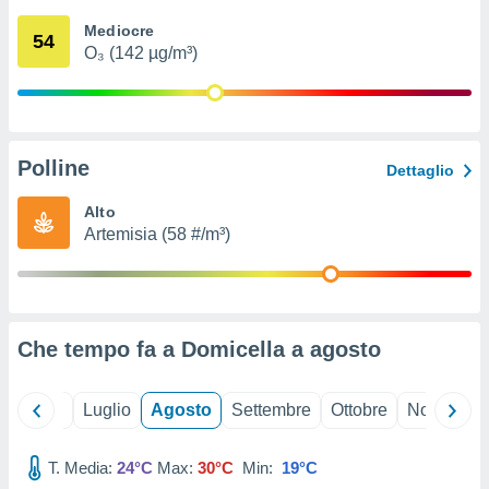
ioni
" o
Mediocre
tra
54
O₃ (142 µg/m³)
sui cookie
o sito
nostri
Polline
Dettaglio
mo il
te
Alto
ento dei
Artemisia (58 #/m³)
re
ioni su
vo e/o
i,
Che tempo fa a Domicella a
agosto
 dati
er la
 della
Giugno
Luglio
Agosto
Settembre
Ottobre
Novembre
à, creare
r la
à
T. Media:
24°C
Max:
30°C
Min:
19°C
izzata,