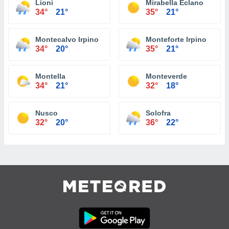
Lioni
Mirabella Eclano
34°
21°
35°
21°
Montecalvo Irpino
Monteforte Irpino
34°
20°
35°
21°
Montella
Monteverde
34°
21°
32°
18°
Nusco
Solofra
32°
20°
36°
22°